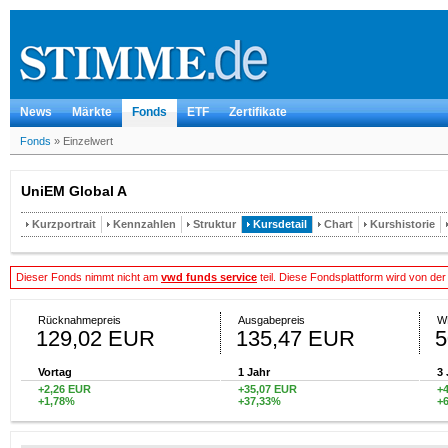
News
Märkte
Fonds
ETF
Zertifikate
Fonds
»
Einzelwert
UniEM Global A
Kurzportrait
Kennzahlen
Struktur
Kursdetail
Chart
Kurshistorie
Dieser Fonds nimmt nicht am
vwd funds service
teil. Diese Fondsplattform wird von de
Rücknahmepreis
Ausgabepreis
W
129,02 EUR
135,47 EUR
5
Vortag
1 Jahr
3 
+2,26 EUR
+35,07 EUR
+
+1,78%
+37,33%
+