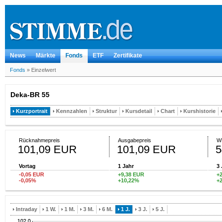
News
Märkte
Fonds
ETF
Zertifikate
Fonds
»
Einzelwert
Deka-BR 55
Kurzportrait
Kennzahlen
Struktur
Kursdetail
Chart
Kurshistorie
Rücknahmepreis
Ausgabepreis
W
101,09 EUR
101,09 EUR
5
Vortag
1 Jahr
3 
-0,05 EUR
+9,38 EUR
+
-0,05%
+10,22%
+
Intraday
1 W.
1 M.
3 M.
6 M.
1 J.
3 J.
5 J.