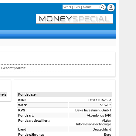
Gesamtportrait
reis
Fondsdaten
ISIN:
DE0005152623
WKN:
515262
KVG:
Deka Investment GmbH
Fondsart:
Aktienfonds [AF]
Fondsart detailliert:
Aktien
Informationstechnologie
Land:
Deutschland
Fondswährung:
Euro