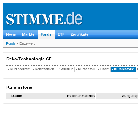
News
Märkte
Fonds
ETF
Zertifikate
Fonds
»
Einzelwert
Deka-Technologie CF
Kurzportrait
Kennzahlen
Struktur
Kursdetail
Chart
Kurshistorie
Kurshistorie
Datum
Rücknahmepreis
Ausgabep