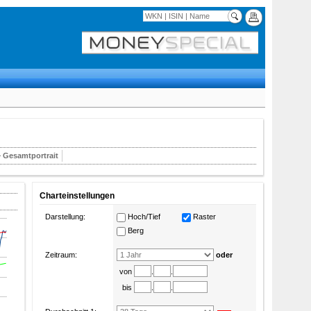
Gesamtportrait
Charteinstellungen
Darstellung:
Hoch/Tief
Raster
Berg
Zeitraum:
oder
von
.
.
bis
.
.