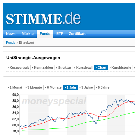
News
Märkte
Fonds
ETF
Zertifikate
Fonds
»
Einzelwert
UniStrategie:Ausgewogen
Kurzportrait
Kennzahlen
Struktur
Kursdetail
Chart
Kurshistorie
1 Monat
3 Monate
6 Monate
1 Jahr
3 Jahre
5 Jahre