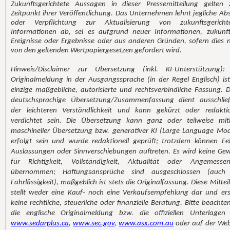
Zukunftsgerichtete Aussagen in dieser Pressemitteilung gelten
Zeitpunkt ihrer Veröffentlichung. Das Unternehmen lehnt jegliche Abs
oder Verpflichtung zur Aktualisierung von zukunftsgericht
Informationen ab, sei es aufgrund neuer Informationen, zukünft
Ereignisse oder Ergebnisse oder aus anderen Gründen, sofern dies n
von den geltenden Wertpapiergesetzen gefordert wird.
Hinweis/Disclaimer zur Übersetzung (inkl. KI-Unterstützung):
Originalmeldung in der Ausgangssprache (in der Regel Englisch) ist
einzige maßgebliche, autorisierte und rechtsverbindliche Fassung. D
deutschsprachige Übersetzung/Zusammenfassung dient ausschließ
der leichteren Verständlichkeit und kann gekürzt oder redaktio
verdichtet sein. Die Übersetzung kann ganz oder teilweise mith
maschineller Übersetzung bzw. generativer KI (Large Language Mod
erfolgt sein und wurde redaktionell geprüft; trotzdem können Feh
Auslassungen oder Sinnverschiebungen auftreten. Es wird keine Ge
für Richtigkeit, Vollständigkeit, Aktualität oder Angemessen
übernommen; Haftungsansprüche sind ausgeschlossen (auch
Fahrlässigkeit), maßgeblich ist stets die Originalfassung. Diese Mittei
stellt weder eine Kauf- noch eine Verkaufsempfehlung dar und ers
keine rechtliche, steuerliche oder finanzielle Beratung. Bitte beachten
die englische Originalmeldung bzw. die offiziellen Unterlagen
www.sedarplus.ca
,
www.sec.gov
,
www.asx.com.au
oder auf der Web