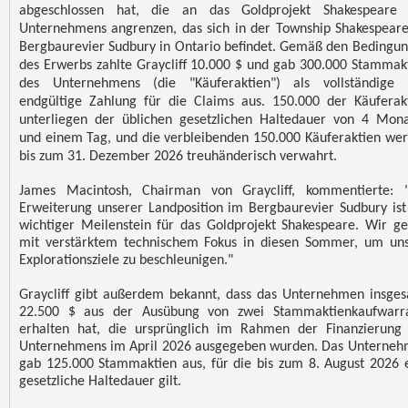
abgeschlossen hat, die an das Goldprojekt Shakespeare 
Unternehmens angrenzen, das sich in der Township Shakespear
Bergbaurevier Sudbury in Ontario befindet. Gemäß den Bedingu
des Erwerbs zahlte Graycliff 10.000 $ und gab 300.000 Stammak
des Unternehmens (die "Käuferaktien") als vollständige
endgültige Zahlung für die Claims aus. 150.000 der Käuferak
unterliegen der üblichen gesetzlichen Haltedauer von 4 Mon
und einem Tag, und die verbleibenden 150.000 Käuferaktien we
bis zum 31. Dezember 2026 treuhänderisch verwahrt.
James Macintosh, Chairman von Graycliff, kommentierte: 
Erweiterung unserer Landposition im Bergbaurevier Sudbury ist
wichtiger Meilenstein für das Goldprojekt Shakespeare. Wir g
mit verstärktem technischem Fokus in diesen Sommer, um un
Explorationsziele zu beschleunigen."
Graycliff gibt außerdem bekannt, dass das Unternehmen insge
22.500 $ aus der Ausübung von zwei Stammaktienkaufwarr
erhalten hat, die ursprünglich im Rahmen der Finanzierung
Unternehmens im April 2026 ausgegeben wurden. Das Unterne
gab 125.000 Stammaktien aus, für die bis zum 8. August 2026 
gesetzliche Haltedauer gilt.