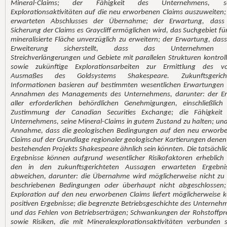
Mineral-Claims; der Fähigkeit des Unternehmens, se
Explorationsaktivitäten auf die neu erworbenen Claims auszuweiten;
erwarteten Abschlusses der Übernahme; der Erwartung, dass
Sicherung der Claims es Graycliff ermöglichen wird, das Suchgebiet für
mineralisierte Fläche unverzüglich zu erweitern; der Erwartung, dass
Erweiterung sicherstellt, dass das Unternehmen 
Streichverlängerungen und Gebiete mit parallelen Strukturen kontrolli
sowie zukünftige Explorationsarbeiten zur Ermittlung des vo
Ausmaßes des Goldsystems Shakespeare. Zukunftsgericht
Informationen basieren auf bestimmten wesentlichen Erwartungen
Annahmen des Managements des Unternehmens, darunter: der Er
aller erforderlichen behördlichen Genehmigungen, einschließlich
Zustimmung der Canadian Securities Exchange; die Fähigkeit
Unternehmens, seine Mineral-Claims in gutem Zustand zu halten; und
Annahme, dass die geologischen Bedingungen auf den neu erworb
Claims auf der Grundlage regionaler geologischer Kartierungen denen
bestehenden Projekts Shakespeare ähnlich sein könnten. Die tatsächli
Ergebnisse können aufgrund wesentlicher Risikofaktoren erheblich
den in den zukunftsgerichteten Aussagen erwarteten Ergebni
abweichen, darunter: die Übernahme wird möglicherweise nicht zu
beschriebenen Bedingungen oder überhaupt nicht abgeschlossen;
Exploration auf den neu erworbenen Claims liefert möglicherweise k
positiven Ergebnisse; die begrenzte Betriebsgeschichte des Unterneh
und das Fehlen von Betriebserträgen; Schwankungen der Rohstoffpre
sowie Risiken, die mit Mineralexplorationsaktivitäten verbunden s