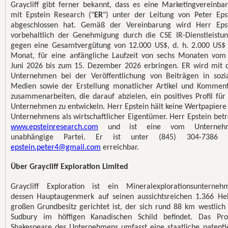
Graycliff gibt ferner bekannt, dass es eine Marketingvereinba
mit Epstein Research ("
ER
") unter der Leitung von Peter Eps
abgeschlossen hat. Gemäß der Vereinbarung wird Herr Eps
vorbehaltlich der Genehmigung durch die CSE IR-Dienstleistu
gegen eine Gesamtvergütung von 12.000 US$, d. h. 2.000 US$
Monat, für eine anfängliche Laufzeit von sechs Monaten vom
Juni 2026 bis zum 15. Dezember 2026 erbringen. ER wird mit
Unternehmen bei der Veröffentlichung von Beiträgen in sozi
Medien sowie der Erstellung monatlicher Artikel und Kommen
zusammenarbeiten, die darauf abzielen, ein positives Profil für
Unternehmen zu entwickeln. Herr Epstein hält keine Wertpapiere
Unternehmens als wirtschaftlicher Eigentümer. Herr Epstein betr
www.epsteinresearch.com
und ist eine vom Unterneh
unabhängige Partei. Er ist unter (845) 304-7386 
epstein.peter4@gmail.com
erreichbar.
Über Graycliff Exploration Limited
Graycliff Exploration ist ein Mineralexplorationsunterneh
dessen Hauptaugenmerk auf seinen aussichtsreichen 1.366 He
großen Grundbesitz gerichtet ist, der sich rund 88 km westlich
Sudbury im höffigen Kanadischen Schild befindet. Das Pro
Shakespeare des Unternehmens umfasst eine staatliche patenti