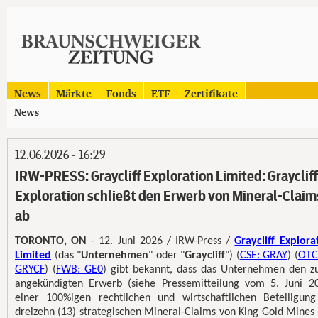
News
Märkte
Fonds
ETF
Zertifikate
News
12.06.2026 - 16:29
IRW-PRESS: Graycliff Exploration Limited: Graycliff
Exploration schließt den Erwerb von Mineral-Claim
ab
TORONTO, ON
- 12. Juni 2026 / IRW-Press /
Graycliff Explora
Limited
(das "
Unternehmen
" oder "
Graycliff
") (
CSE: GRAY
) (
OTC
GRYCF
) (
FWB: GE0
) gibt bekannt, dass das Unternehmen den z
angekündigten Erwerb (siehe Pressemitteilung vom 5. Juni 2
einer 100%igen rechtlichen und wirtschaftlichen Beteiligun
dreizehn (13) strategischen Mineral-Claims von King Gold Mines 