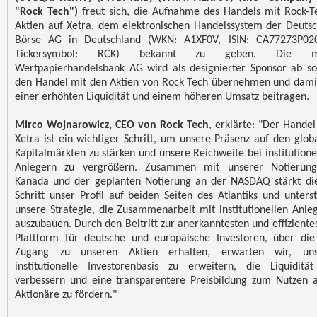
"Rock Tech")
freut sich, die Aufnahme des Handels mit Rock-T
Aktien auf Xetra, dem elektronischen Handelssystem der Deuts
Börse AG in Deutschland (WKN: A1XF0V, ISIN: CA77273P02
Tickersymbol: RCK) bekannt zu geben. Die 
Wertpapierhandelsbank AG wird als designierter Sponsor ab so
den Handel mit den Aktien von Rock Tech übernehmen und dami
einer erhöhten Liquidität und einem höheren Umsatz beitragen.
Mirco Wojnarowicz, CEO von Rock Tech
, erklärte: "Der Handel
Xetra ist ein wichtiger Schritt, um unsere Präsenz auf den glob
Kapitalmärkten zu stärken und unsere Reichweite bei institutione
Anlegern zu vergrößern. Zusammen mit unserer Notierung
Kanada und der geplanten Notierung an der NASDAQ stärkt di
Schritt unser Profil auf beiden Seiten des Atlantiks und unterst
unsere Strategie, die Zusammenarbeit mit institutionellen Anle
auszubauen. Durch den Beitritt zur anerkanntesten und effiziente
Plattform für deutsche und europäische Investoren, über die
Zugang zu unseren Aktien erhalten, erwarten wir, uns
institutionelle Investorenbasis zu erweitern, die Liquiditä
verbessern und eine transparentere Preisbildung zum Nutzen a
Aktionäre zu fördern."