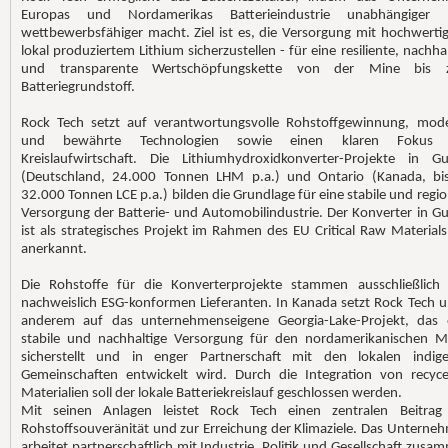
Europas und Nordamerikas Batterieindustrie unabhängiger
wettbewerbsfähiger macht. Ziel ist es, die Versorgung mit hochwerti
lokal produziertem Lithium sicherzustellen - für eine resiliente, nachha
und transparente Wertschöpfungskette von der Mine bis 
Batteriegrundstoff.
Rock Tech setzt auf verantwortungsvolle Rohstoffgewinnung, mod
und bewährte Technologien sowie einen klaren Fokus 
Kreislaufwirtschaft. Die Lithiumhydroxidkonverter-Projekte in G
(Deutschland, 24.000 Tonnen LHM p.a.) und Ontario (Kanada, bi
32.000 Tonnen LCE p.a.) bilden die Grundlage für eine stabile und regio
Versorgung der Batterie- und Automobilindustrie. Der Konverter in G
ist als strategisches Projekt im Rahmen des EU Critical Raw Materials
anerkannt.
Die Rohstoffe für die Konverterprojekte stammen ausschließlich
nachweislich ESG-konformen Lieferanten. In Kanada setzt Rock Tech u
anderem auf das unternehmenseigene Georgia-Lake-Projekt, das 
stabile und nachhaltige Versorgung für den nordamerikanischen M
sicherstellt und in enger Partnerschaft mit den lokalen indig
Gemeinschaften entwickelt wird. Durch die Integration von recyce
Materialien soll der lokale Batteriekreislauf geschlossen werden.
Mit seinen Anlagen leistet Rock Tech einen zentralen Beitrag
Rohstoffsouveränität und zur Erreichung der Klimaziele. Das Unterne
arbeitet partnerschaftlich mit Industrie, Politik und Gesellschaft zusa