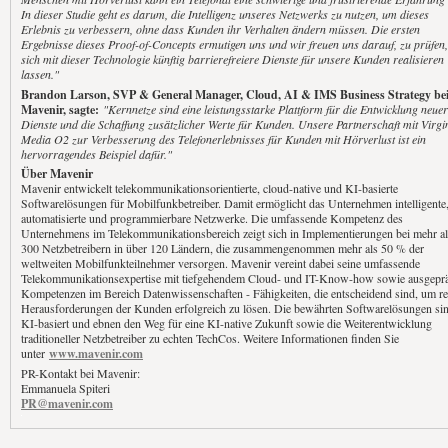
In dieser Studie geht es darum, die Intelligenz unseres Netzwerks zu nutzen, um dieses
Erlebnis zu verbessern, ohne dass Kunden ihr Verhalten ändern müssen. Die ersten
Ergebnisse dieses Proof-of-Concepts ermutigen uns und wir freuen uns darauf, zu prüfen
sich mit dieser Technologie künftig barrierefreiere Dienste für unsere Kunden realisieren
lassen."
Brandon Larson, SVP & General Manager, Cloud, AI & IMS Business Strategy be
Mavenir, sagte:
"Kernnetze sind eine leistungsstarke Plattform für die Entwicklung neuer
Dienste und die Schaffung zusätzlicher Werte für Kunden. Unsere Partnerschaft mit Virgi
Media O2 zur Verbesserung des Telefonerlebnisses für Kunden mit Hörverlust ist ein
hervorragendes Beispiel dafür."
Über Mavenir
Mavenir entwickelt telekommunikationsorientierte, cloud-native und KI-basierte
Softwarelösungen für Mobilfunkbetreiber. Damit ermöglicht das Unternehmen intelligente
automatisierte und programmierbare Netzwerke. Die umfassende Kompetenz des
Unternehmens im Telekommunikationsbereich zeigt sich in Implementierungen bei mehr al
300 Netzbetreibern in über 120 Ländern, die zusammengenommen mehr als 50 % der
weltweiten Mobilfunkteilnehmer versorgen. Mavenir vereint dabei seine umfassende
Telekommunikationsexpertise mit tiefgehendem Cloud- und IT-Know-how sowie ausgepr
Kompetenzen im Bereich Datenwissenschaften - Fähigkeiten, die entscheidend sind, um re
Herausforderungen der Kunden erfolgreich zu lösen. Die bewährten Softwarelösungen si
KI-basiert und ebnen den Weg für eine KI-native Zukunft sowie die Weiterentwicklung
traditioneller Netzbetreiber zu echten TechCos. Weitere Informationen finden Sie
unter
www.mavenir.com
PR-Kontakt bei Mavenir:
Emmanuela Spiteri
PR@mavenir.com