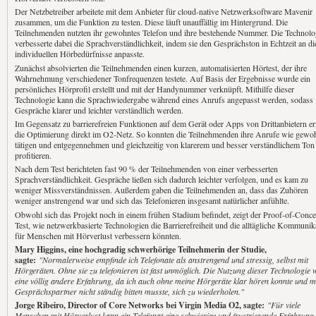
Der Netzbetreiber arbeitete mit dem Anbieter für cloud-native Netzwerksoftware Mavenir
zusammen, um die Funktion zu testen. Diese läuft unauffällig im Hintergrund. Die
Teilnehmenden nutzten ihr gewohntes Telefon und ihre bestehende Nummer. Die Technolo
verbesserte dabei die Sprachverständlichkeit, indem sie den Gesprächston in Echtzeit an di
individuellen Hörbedürfnisse anpasste.
Zunächst absolvierten die Teilnehmenden einen kurzen, automatisierten Hörtest, der ihre
Wahrnehmung verschiedener Tonfrequenzen testete. Auf Basis der Ergebnisse wurde ein
persönliches Hörprofil erstellt und mit der Handynummer verknüpft. Mithilfe dieser
Technologie kann die Sprachwiedergabe während eines Anrufs angepasst werden, sodass
Gespräche klarer und leichter verständlich werden.
Im Gegensatz zu barrierefreien Funktionen auf dem Gerät oder Apps von Drittanbietern er
die Optimierung direkt im O2-Netz. So konnten die Teilnehmenden ihre Anrufe wie gewo
tätigen und entgegennehmen und gleichzeitig von klarerem und besser verständlichem Ton
profitieren.
Nach dem Test berichteten fast 90 % der Teilnehmenden von einer verbesserten
Sprachverständlichkeit. Gespräche ließen sich dadurch leichter verfolgen, und es kam zu
weniger Missverständnissen. Außerdem gaben die Teilnehmenden an, dass das Zuhören
weniger anstrengend war und sich das Telefonieren insgesamt natürlicher anfühlte.
Obwohl sich das Projekt noch in einem frühen Stadium befindet, zeigt der Proof-of-Conce
Test, wie netzwerkbasierte Technologien die Barrierefreiheit und die alltägliche Kommunik
für Menschen mit Hörverlust verbessern könnten.
Mary Higgins, eine hochgradig schwerhörige Teilnehmerin der Studie,
sagte:
"Normalerweise empfinde ich Telefonate als anstrengend und stressig, selbst mit
Hörgeräten. Ohne sie zu telefonieren ist fast unmöglich. Die Nutzung dieser Technologie 
eine völlig andere Erfahrung, da ich auch ohne meine Hörgeräte klar hören konnte und m
Gesprächspartner nicht ständig bitten musste, sich zu wiederholen."
Jorge Ribeiro, Director of Core Networks bei Virgin Media O2, sagte:
"Für viele
Menschen mit Hörverlust kann ein Telefonat eine schwierige und frustrierende Erfahrung 