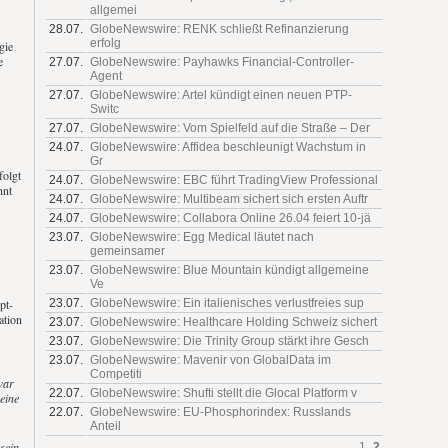
allgemei
28.07.
GlobeNewswire: RENK schließt Refinanzierung
erfolg
gie
e
27.07.
GlobeNewswire: Payhawks Financial-Controller-
Agent
27.07.
GlobeNewswire: Artel kündigt einen neuen PTP-
Switc
27.07.
GlobeNewswire: Vom Spielfeld auf die Straße – Der
24.07.
GlobeNewswire: Affidea beschleunigt Wachstum in
Gr
folgt
24.07.
GlobeNewswire: EBC führt TradingView Professional
hnt
24.07.
GlobeNewswire: Multibeam sichert sich ersten Auftr
24.07.
GlobeNewswire: Collabora Online 26.04 feiert 10-jä
23.07.
GlobeNewswire: Egg Medical läutet nach
gemeinsamer
23.07.
GlobeNewswire: Blue Mountain kündigt allgemeine
Ve
pt-
23.07.
GlobeNewswire: Ein italienisches verlustfreies sup
ation
23.07.
GlobeNewswire: Healthcare Holding Schweiz sichert
23.07.
GlobeNewswire: Die Trinity Group stärkt ihre Gesch
23.07.
GlobeNewswire: Mavenir von GlobalData im
Competiti
war
22.07.
GlobeNewswire: Shufti stellt die Glocal Platform v
eine
22.07.
GlobeNewswire: EU-Phosphorindex: Russlands
Anteil
sein.
1
2