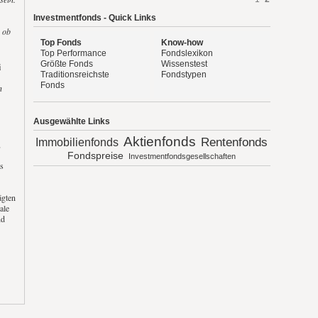
Investmentfonds - Quick Links
, ob
Top Fonds
Know-how
Top Performance
Fondslexikon
Größte Fonds
Wissenstest
i
Traditionsreichste
Fondstypen
Fonds
n
Ausgewählte Links
Aktienfonds
Rentenfonds
Immobilienfonds
,
Fondspreise
Investmentfondsgesellschaften
s
ägten
ale
nd