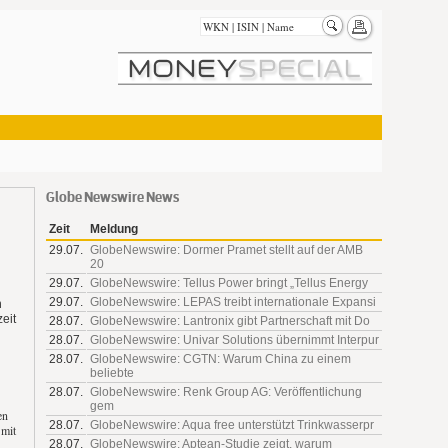
Globe Newswire News
Zeit
Meldung
29.07.
GlobeNewswire: Dormer Pramet stellt auf der AMB
20
29.07.
GlobeNewswire: Tellus Power bringt „Tellus Energy
29.07.
GlobeNewswire: LEPAS treibt internationale Expansi
n
eit
28.07.
GlobeNewswire: Lantronix gibt Partnerschaft mit Do
28.07.
GlobeNewswire: Univar Solutions übernimmt Interpur
28.07.
GlobeNewswire: CGTN: Warum China zu einem
beliebte
28.07.
GlobeNewswire: Renk Group AG: Veröffentlichung
gem
en
28.07.
GlobeNewswire: Aqua free unterstützt Trinkwasserpr
 mit
28.07.
GlobeNewswire: Aptean-Studie zeigt, warum