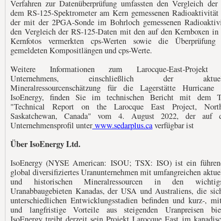
Verfahren zur Datenüberprüfung umfassten den Vergleich der
dem RS-125-Spektrometer am Kern gemessenen Radioaktivität
der mit der 2PGA-Sonde im Bohrloch gemessenen Radioaktivi
den Vergleich der RS-125-Daten mit den auf den Kernboxen in
Kernfotos vermerkten cps-Werten sowie die Überprüfung 
gemeldeten Kompositlängen und cps-Werte.
Weitere Informationen zum Larocque-East-Projekt 
Unternehmens, einschließlich der aktuel
Mineralressourcenschätzung für die Lagerstätte Hurricane
IsoEnergy, finden Sie im technischen Bericht mit dem T
"Technical Report on the Larocque East Project, North
Saskatchewan, Canada" vom 4. August 2022, der auf 
Unternehmensprofil unter
www.sedarplus.ca
verfügbar ist
Über IsoEnergy Ltd.
IsoEnergy (NYSE American: ISOU; TSX: ISO) ist ein führen
global diversifiziertes Uranunternehmen mit umfangreichen aktue
und historischen Mineralressourcen in den wichtigs
Uranabbaugebieten Kanadas, der USA und Australiens, die sic
unterschiedlichen Entwicklungsstadien befinden und kurz-, mit
und langfristige Vorteile aus steigenden Uranpreisen bie
IsoEnergy treibt derzeit sein Projekt Larocque East im kanadis