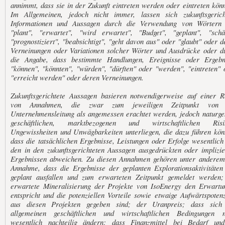
annimmt, dass sie in der Zukunft eintreten werden oder eintreten könn
Im Allgemeinen, jedoch nicht immer, lassen sich zukunftsgerich
Informationen und Aussagen durch die Verwendung von Wörtern
"plant", "erwartet", "wird erwartet", "Budget", "geplant", "schät
"prognostiziert", "beabsichtigt", "geht davon aus" oder "glaubt" oder d
Verneinungen oder Variationen solcher Wörter und Ausdrücke oder d
die Angabe, dass bestimmte Handlungen, Ereignisse oder Ergebn
"können", "könnten", "würden", "dürften" oder "werden", "eintreten" 
"erreicht werden" oder deren Verneinungen.
Zukunftsgerichtete Aussagen basieren notwendigerweise auf einer R
von Annahmen, die zwar zum jeweiligen Zeitpunkt von 
Unternehmensleitung als angemessen erachtet werden, jedoch naturg
geschäftlichen, marktbezogenen und wirtschaftlichen Risi
Ungewissheiten und Unwägbarkeiten unterliegen, die dazu führen kön
dass die tatsächlichen Ergebnisse, Leistungen oder Erfolge wesentlich
den in den zukunftsgerichteten Aussagen ausgedrückten oder implizie
Ergebnissen abweichen. Zu diesen Annahmen gehören unter anderem
Annahme, dass die Ergebnisse der geplanten Explorationsaktivitäten
geplant ausfallen und zum erwarteten Zeitpunkt gemeldet werden;
erwartete Mineralisierung der Projekte von IsoEnergy den Erwartu
entspricht und die potenziellen Vorteile sowie etwaige Aufwärtspotenz
aus diesen Projekten gegeben sind; der Uranpreis; dass sich
allgemeinen geschäftlichen und wirtschaftlichen Bedingungen n
wesentlich nachteilig ändern; dass Finanzmittel bei Bedarf un