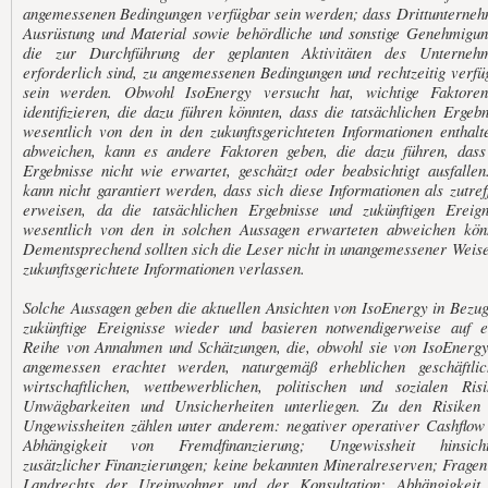
angemessenen Bedingungen verfügbar sein werden; dass Drittunterneh
Ausrüstung und Material sowie behördliche und sonstige Genehmigun
die zur Durchführung der geplanten Aktivitäten des Unterneh
erforderlich sind, zu angemessenen Bedingungen und rechtzeitig verfü
sein werden. Obwohl IsoEnergy versucht hat, wichtige Faktore
identifizieren, die dazu führen könnten, dass die tatsächlichen Ergebn
wesentlich von den in den zukunftsgerichteten Informationen enthalt
abweichen, kann es andere Faktoren geben, die dazu führen, dass
Ergebnisse nicht wie erwartet, geschätzt oder beabsichtigt ausfallen
kann nicht garantiert werden, dass sich diese Informationen als zutref
erweisen, da die tatsächlichen Ergebnisse und zukünftigen Ereign
wesentlich von den in solchen Aussagen erwarteten abweichen kön
Dementsprechend sollten sich die Leser nicht in unangemessener Weise
zukunftsgerichtete Informationen verlassen.
Solche Aussagen geben die aktuellen Ansichten von IsoEnergy in Bezug
zukünftige Ereignisse wieder und basieren notwendigerweise auf e
Reihe von Annahmen und Schätzungen, die, obwohl sie von IsoEnergy
angemessen erachtet werden, naturgemäß erheblichen geschäftlic
wirtschaftlichen, wettbewerblichen, politischen und sozialen Risi
Unwägbarkeiten und Unsicherheiten unterliegen. Zu den Risiken
Ungewissheiten zählen unter anderem: negativer operativer Cashflow
Abhängigkeit von Fremdfinanzierung; Ungewissheit hinsicht
zusätzlicher Finanzierungen; keine bekannten Mineralreserven; Fragen
Landrechts der Ureinwohner und der Konsultation; Abhängigkeit