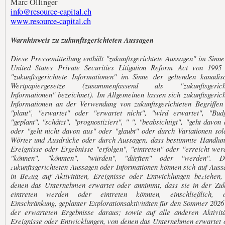
Marc Ollinger
info@resource-capital.ch
www.resource-capital.ch
Warnhinweis zu zukunftsgerichteten Aussagen
Diese Pressemitteilung enthält "zukunftsgerichtete Aussagen" im Sinne
United States Private Securities Litigation Reform Act von 1995
"zukunftsgerichtete Informationen" im Sinne der geltenden kanadis
Wertpapiergesetze (zusammenfassend als "zukunftsgerich
Informationen" bezeichnet). Im Allgemeinen lassen sich zukunftsgerich
Informationen an der Verwendung von zukunftsgerichteten Begriffen
"plant", "erwartet" oder "erwartet nicht", "wird erwartet", "Budg
"geplant", "schätzt", "prognostiziert", " ", "beabsichtigt", "geht davon
oder "geht nicht davon aus" oder "glaubt" oder durch Variationen sol
Wörter und Ausdrücke oder durch Aussagen, dass bestimmte Handlun
Ereignisse oder Ergebnisse "erfolgen", "eintreten" oder "erreicht wer
"können", "könnten", "würden", "dürften" oder "werden". D
zukunftsgerichteten Aussagen oder Informationen können sich auf Auss
in Bezug auf Aktivitäten, Ereignisse oder Entwicklungen beziehen,
denen das Unternehmen erwartet oder annimmt, dass sie in der Zuk
eintreten werden oder eintreten könnten, einschließlich, 
Einschränkung, geplanter Explorationsaktivitäten für den Sommer 2026
der erwarteten Ergebnisse daraus; sowie auf alle anderen Aktivitä
Ereignisse oder Entwicklungen, von denen das Unternehmen erwartet 