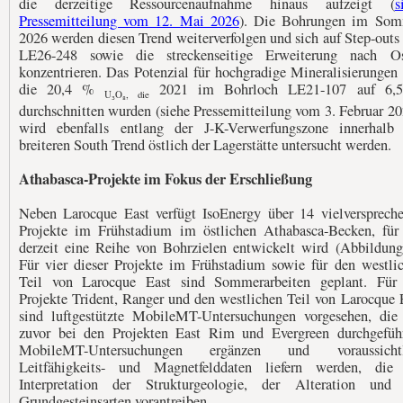
die derzeitige Ressourcenaufnahme hinaus aufzeigt (
s
Pressemitteilung vom 12. Mai 2026
). Die Bohrungen im Som
2026 werden diesen Trend weiterverfolgen und sich auf Step-outs
LE26-248 sowie die streckenseitige Erweiterung nach Os
konzentrieren. Das Potenzial für hochgradige Mineralisierungen
die 20,4 %
2021 im Bohrloch LE21-107 auf 6,
U₃O₈, die
durchschnitten wurden (siehe Pressemitteilung vom 3. Februar 20
wird ebenfalls entlang der J-K-Verwerfungszone innerhalb
breiteren South Trend östlich der Lagerstätte untersucht werden.
Athabasca-Projekte im Fokus der Erschließung
Neben Larocque East verfügt IsoEnergy über 14 vielversprech
Projekte im Frühstadium im östlichen Athabasca-Becken, für
derzeit eine Reihe von Bohrzielen entwickelt wird (Abbildung
Für vier dieser Projekte im Frühstadium sowie für den westli
Teil von Larocque East sind Sommerarbeiten geplant. Für
Projekte Trident, Ranger und den westlichen Teil von Larocque 
sind luftgestützte MobileMT-Untersuchungen vorgesehen, die
zuvor bei den Projekten East Rim und Evergreen durchgefüh
MobileMT-Untersuchungen ergänzen und voraussichtl
Leitfähigkeits- und Magnetfelddaten liefern werden, die
Interpretation der Strukturgeologie, der Alteration und
Grundgesteinsarten vorantreiben.