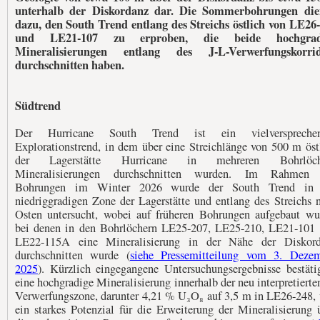
unterhalb der Diskordanz dar. Die Sommerbohrungen die
dazu, den South Trend entlang des Streichs östlich von LE26
und LE21-107 zu erproben, die beide hochgrad
Mineralisierungen entlang des J-L-Verwerfungskorrid
durchschnitten haben.
Südtrend
Der Hurricane South Trend ist ein vielversprechen
Explorationstrend, in dem über eine Streichlänge von 500 m öst
der Lagerstätte Hurricane in mehreren Bohrlöch
Mineralisierungen durchschnitten wurden. Im Rahmen 
Bohrungen im Winter 2026 wurde der South Trend in 
niedriggradigen Zone der Lagerstätte und entlang des Streichs 
Osten untersucht, wobei auf früheren Bohrungen aufgebaut wu
bei denen in den Bohrlöchern LE25-207, LE25-210, LE21-101
LE22-115A eine Mineralisierung in der Nähe der Diskord
durchschnitten wurde (
siehe Pressemitteilung vom 3. Deze
2025
). Kürzlich eingegangene Untersuchungsergebnisse bestäti
eine hochgradige Mineralisierung innerhalb der neu interpretierte
Verwerfungszone, darunter 4,21 % U₃O₈ auf 3,5 m in LE26-248,
ein starkes Potenzial für die Erweiterung der Mineralisierung 