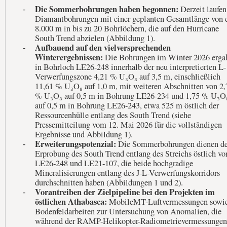
Die Sommerbohrungen haben begonnen:
Derzeit laufen
-
Diamantbohrungen mit einer geplanten Gesamtlänge von c
8.000 m in bis zu 20 Bohrlöchern, die auf den Hurricane
South Trend abzielen (Abbildung 1).
Aufbauend auf den vielversprechenden
-
Winterergebnissen:
Die Bohrungen im Winter 2026 erga
in Bohrloch LE26-248 innerhalb der neu interpretierten L-
Verwerfungszone 4,21 % U₃O₈ auf 3,5 m, einschließlich
11,61 % U₃O₈ auf 1,0 m, mit weiteren Abschnitten von 2,
% U₃O₈ auf 0,5 m in Bohrung LE26-234 und 1,75 % U₃O
auf 0,5 m in Bohrung LE26-243, etwa 525 m östlich der
Ressourcenhülle entlang des South Trend (siehe
Pressemitteilung vom 12. Mai 2026 für die vollständigen
Ergebnisse und Abbildung 1).
Erweiterungspotenzial:
Die Sommerbohrungen dienen de
-
Erprobung des South Trend entlang des Streichs östlich vo
LE26-248 und LE21-107, die beide hochgradige
Mineralisierungen entlang des J-L-Verwerfungskorridors
durchschnitten haben (Abbildungen 1 und 2).
Vorantreiben der Zielpipeline bei den Projekten im
-
östlichen Athabasca:
MobileMT-Luftvermessungen sowi
Bodenfeldarbeiten zur Untersuchung von Anomalien, die
während der RAMP-Helikopter-Radiometrievermessungen