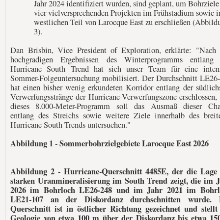
Jahr 2024 identifiziert wurden, sind geplant, um Bohrziele
vier vielversprechenden Projekten im Frühstadium sowie 
westlichen Teil von Larocque East zu erschließen (Abbild
3).
Dan Brisbin, Vice President of Exploration, erklärte: "Nach
hochgradigen Ergebnissen des Winterprogramms entlang 
Hurricane South Trend hat sich unser Team für eine inten
Sommer-Folgeuntersuchung mobilisiert. Der Durchschnitt LE26
hat einen bisher wenig erkundeten Korridor entlang der südlich
Verwerfungsstränge der Hurricane-Verwerfungszone erschlossen,
dieses 8.000-Meter-Programm soll das Ausmaß dieser Cha
entlang des Streichs sowie weitere Ziele innerhalb des breit
Hurricane South Trends untersuchen."
Abbildung 1
-
Sommerbohrzielgebiete Larocque East 2026
Abbildung 2 - Hurricane-Querschnitt 4485E, der die Lage
starken Uranmineralisierung im South Trend zeigt, die im 
2026 im Bohrloch LE26-248 und im Jahr 2021 im Bohrl
LE21-107 an der Diskordanz durchschnitten wurde. 
Querschnitt ist in östlicher Richtung gezeichnet und stellt
Geologie von etwa 100 m über der Diskordanz bis etwa 1