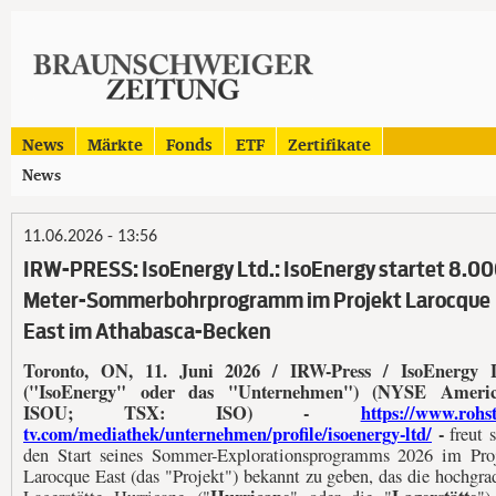
News
Märkte
Fonds
ETF
Zertifikate
News
11.06.2026 - 13:56
IRW-PRESS: IsoEnergy Ltd.: IsoEnergy startet 8.00
Meter-Sommerbohrprogramm im Projekt Larocque
East im Athabasca-Becken
Toronto, ON, 11. Juni 2026 / IRW-Press / IsoEnergy L
("IsoEnergy" oder das "Unternehmen") (NYSE Americ
ISOU; TSX: ISO) -
https://www.rohst
tv.com/mediathek/unternehmen/profile/isoenergy-ltd/
-
freut s
den Start seines Sommer-Explorationsprogramms 2026 im Pro
Larocque East (das "Projekt") bekannt zu geben, das die hochgra