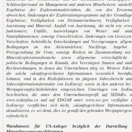
Schlüsselpersonal im Management und anderen Mitarbeitern; tatsächl
Ergebnisse der Explorationsaktivitäten, die von den Erwartu
abweichen; Änderungen der Explorationsprogramme auf der Grundlage
Ergebnisse; Verfügbarkeit von Drittunternehmern; Verfügbarkeit
Ausrüstung und Material; Ausfall von Ausrüstung, die nicht wie erwa
funktioniert; Unfälle, Auswirkungen von Wetter und and
Naturphänomenen; sonstige Umweltrisiken; Änderungen von Gesetzen
Vorschriften; behördliche Entscheidungen und Verzögerungen; allgem
Bedingungen an den Aktienmärkten; Nachfrage, Angebot 
Preisgestaltung für Uran; sonstige Risiken im Zusammenhang mit
Mineralexplorationsbranche sowie allgemeine wirtschaftliche
politische Bedingungen in Kanada, den Vereinigten Staaten und and
Rechtsordnungen, in denen das Unternehmen tätig ist. Weitere Fakto
die solche zukunftsgerichteten Informationen wesentlich beeinflu
könnten, sind in den Risikofaktoren im jüngsten Jahresbericht un
Jahresinformationsformular von IsoEnergy sowie in den anderen bei
Wertpapieraufsichtsbehörden eingereichten Unterlagen von IsoEn
beschrieben, die unter dem Unternehmensprofil auf SEDAR+ u
www.sedarplus.ca und auf EDGAR unter www.sec.gov verfügbar s
IsoEnergy verpflichtet sich nicht, zukunftsgerichtete Informatione
aktualisieren, es sei denn, dies ist gemäß den geltenden Wertpapiergese
erforderlich.
Warnhinweis für US-Anleger bezüglich der Darstellung 
Mineralressourcenschätzungen