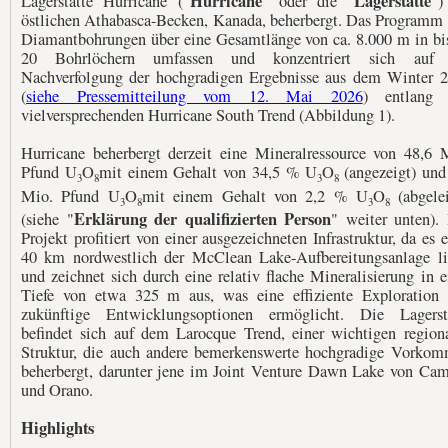
Hurricane
Lagerstätte
Lagerstätte Hurricane ("
" oder die "
")
östlichen Athabasca-Becken, Kanada, beherbergt. Das Programm 
Diamantbohrungen über eine Gesamtlänge von ca. 8.000 m in bi
20 Bohrlöchern umfassen und konzentriert sich auf 
Nachverfolgung der hochgradigen Ergebnisse aus dem Winter 
(
siehe Pressemitteilung vom 12. Mai 2026
) entlang 
vielversprechenden Hurricane South Trend (Abbildung 1).
Hurricane beherbergt derzeit eine Mineralressource von 48,6 
Pfund U
O
mit einem Gehalt von 34,5 % U
O
(angezeigt) und
3
8
3
8
Mio. Pfund U
O
mit einem Gehalt von 2,2 % U
O
(abgelei
3
8
3
8
Erklärung der qualifizierten Person
(siehe "
" weiter unten).
Projekt profitiert von einer ausgezeichneten Infrastruktur, da es 
40 km nordwestlich der McClean Lake-Aufbereitungsanlage li
und zeichnet sich durch eine relativ flache Mineralisierung in e
Tiefe von etwa 325 m aus, was eine effiziente Exploration
zukünftige Entwicklungsoptionen ermöglicht. Die Lagerst
befindet sich auf dem Larocque Trend, einer wichtigen region
Struktur, die auch andere bemerkenswerte hochgradige Vorko
beherbergt, darunter jene im Joint Venture Dawn Lake von Ca
und Orano.
Highlights