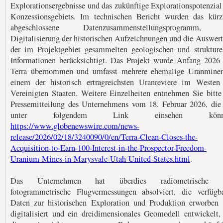
Explorationsergebnisse und das zukünftige Explorationspotenzial
Konzessionsgebiets. Im technischen Bericht wurden das kürz
abgeschlossene Datenzusammenstellungsprogramm, 
Digitalisierung der historischen Aufzeichnungen und die Auswer
der im Projektgebiet gesammelten geologischen und strukture
Informationen berücksichtigt. Das Projekt wurde Anfang 2026
Terra übernommen und umfasst mehrere ehemalige Uranmine
einem der historisch ertragreichsten Uranreviere im Westen
Vereinigten Staaten. Weitere Einzelheiten entnehmen Sie bitte
Pressemitteilung des Unternehmens vom 18. Februar 2026, die
unter folgendem Link einsehen könne
https://www.globenewswire.com/news-
release/2026/02/18/3240090/0/en/Terra-Clean-Closes-the-
Acquisition-to-Earn-100-Interest-in-the-Prospector-Freedom-
Uranium-Mines-in-Marysvale-Utah-United-States.html
.
Das Unternehmen hat überdies radiometrische 
fotogrammetrische Flugvermessungen absolviert, die verfügb
Daten zur historischen Exploration und Produktion erworben
digitalisiert und ein dreidimensionales Geomodell entwickelt,