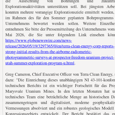
die Ausrichtung von Bohrungen und zukünfti
Explorationsaktivitäten unterstützen soll. Bei jüngsten Arbe
konnten mehrere vorrangige Explorationsziele ermittelt werden,
im Rahmen des für den Sommer geplanten Bohrprogramms 
Unternehmens bewertet werden sollen. Weitere Einzelhei
entnehmen Sie bitte der Pressemitteilung des Unternehmens vom
Mai 2026, die Sie unter folgendem Link einsehen könn
https://www.globenewswire.com/news-
release/2026/05/19/3297365/0/en/terra-clean-energy-corp-reports-
strong-initial-results-from-the-airborne-radiometric-
photogrammetric-surveys-at-prospector-freedom-uranium-project-
utah-summer-exploration-program-u.html
.
Greg Cameron, Chief Executive Officer von Terra Clean Energy, 
dazu: "Die Einreichung dieses unabhängigen NI 43-101-konfo
technischen Berichts ist ein wichtiger Fortschritt für das Pro
Marysvale Uranium Mines. In den letzten Monaten hat un
technisches Team eine beträchtliche Menge an historischen D
zusammengetragen und digitalisiert, moderne geophysikali
Vermessungen absolviert und ein robustes geologisches Modell
Konzessionsgebiets entwickelt. Der Bericht bestätigt das g