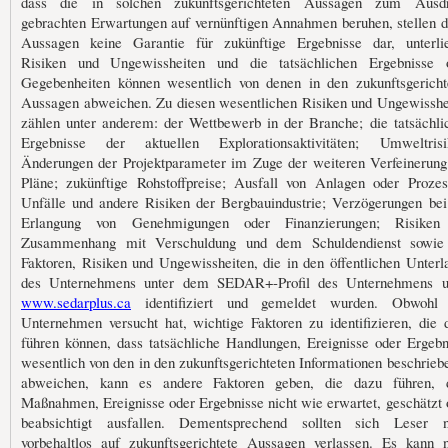
dass die in solchen zukunftsgerichteten Aussagen zum Ausd
gebrachten Erwartungen auf vernünftigen Annahmen beruhen, stellen d
Aussagen keine Garantie für zukünftige Ergebnisse dar, unterli
Risiken und Ungewissheiten und die tatsächlichen Ergebnisse 
Gegebenheiten können wesentlich von denen in den zukunftsgericht
Aussagen abweichen. Zu diesen wesentlichen Risiken und Ungewisshe
zählen unter anderem: der Wettbewerb in der Branche; die tatsächli
Ergebnisse der aktuellen Explorationsaktivitäten; Umweltrisi
Änderungen der Projektparameter im Zuge der weiteren Verfeinerung
Pläne; zukünftige Rohstoffpreise; Ausfall von Anlagen oder Prozes
Unfälle und andere Risiken der Bergbauindustrie; Verzögerungen bei
Erlangung von Genehmigungen oder Finanzierungen; Risike
Zusammenhang mit Verschuldung und dem Schuldendienst sowie
Faktoren, Risiken und Ungewissheiten, die in den öffentlichen Unterl
des Unternehmens unter dem SEDAR+-Profil des Unternehmens u
www.sedarplus.ca
identifiziert und gemeldet wurden. Obwohl
Unternehmen versucht hat, wichtige Faktoren zu identifizieren, die 
führen können, dass tatsächliche Handlungen, Ereignisse oder Ergebn
wesentlich von den in den zukunftsgerichteten Informationen beschrieb
abweichen, kann es andere Faktoren geben, die dazu führen, 
Maßnahmen, Ereignisse oder Ergebnisse nicht wie erwartet, geschätzt 
beabsichtigt ausfallen. Dementsprechend sollten sich Leser n
vorbehaltlos auf zukunftsgerichtete Aussagen verlassen. Es kann n