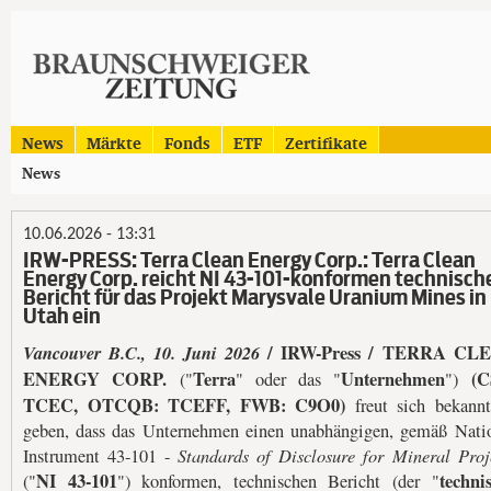
News
Märkte
Fonds
ETF
Zertifikate
News
10.06.2026 - 13:31
IRW-PRESS: Terra Clean Energy Corp.: Terra Clean
Energy Corp. reicht NI 43-101-konformen technisch
Bericht für das Projekt Marysvale Uranium Mines in
Utah ein
Vancouver B.C., 10. Juni 2026
/ IRW-Press / TERRA CL
ENERGY CORP.
Terra
Unternehmen
(C
("
" oder das "
")
TCEC, OTCQB: TCEFF, FWB: C9O0)
freut sich bekann
geben, dass das Unternehmen einen unabhängigen, gemäß Nati
Standards of Disclosure for Mineral Proj
Instrument 43-101 -
NI 43-101
techni
("
") konformen, technischen Bericht (der "