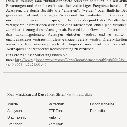
Diese Mitteilung kann zukunftsgerichtete Aussagen enthalten, die auf aktu
Erwartungen und Annahmen hinsichtlich zukünftiger Ereignisse beruhen. D
Aussagen, die durch Begriffe wie "erwarten", "werden" oder ähnliche Begr
gekennzeichnet sind, unterliegen Risiken und Unsicherheiten und können sic
unzutreffend erweisen. Sie spiegeln die zum Zeitpunkt der Veröffentlic
verfügbaren Informationen wider, und die Unternehmen lehnen jede Verpflic
zur Aktualisierung dieser Aussagen ab. Es wird keine Gewähr dafür überno
dass zukunftsgerichtete Aussagen eintreten werden, und es sollte 
unangemessenes Vertrauen in diese Aussagen gesetzt werden. Diese Mitteilun
weder als Finanzwerbung noch als Angebot zum Kauf oder Verkauf
Wertpapieren in irgendeiner Rechtsordnung zu verstehen.
Ein Foto zu dieser Mitteilung finden Sie
unter
http://www.globenewswire.com/NewsRoom/AttachmentNg/6e2242fb-1
4a40-b058-4d2d2f661e46
Mehr Marktdaten und Kurse finden Sie auf
www.finanztreff.de
Märkte
Wirtschaft
Optionsscheine
Analysen
ETF Fonds
Rohstoffe
Unternehmen
Anleihen
Branchen
Zertifikate