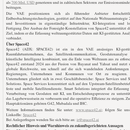
als
700 Mrd. USD
generieren und in zahlreichen Sektoren zur Emissionsmind
beitragen.
Die VAE positionieren sich als führender Anbieter fortschrittli
Erdbeobachtungstechnologien, gestützt auf ihre Nationale Weltraumstrategie
und Investitionen in eigenständige Infrastruktur, KI-Integration und lo
Fertigung. Der Ausbau der Foresight-Konstellation von Space42 unterstützt d
Ziel, indem er die Erfassung weltraumgestützter Daten mit KI-gestützten Ana
verbindet.
Über Space42
Space42 (ADX: SPACE42) ist ein in den VAE ansässiges KI-gestüt
Raumfahrtunternehmen, das Satellitenkommunikation, Geodatenanalyse
künstliche Intelligenz kombiniert, um die Erde vom Weltraum aus zu erfors
Space42 entstand 2024 aus der Fusion von Bayanat und Yahsat und nutzt s
globale Reichweite, um schnell auf die sich wandelnden Anforderungen
Regierungen, Unternehmen und Kommunen vor Ort zu reagieren.
Unternehmen gliedert sich in zwei Geschäftsbereiche: Space Services und 
Solutions. Space Services konzentriert sich auf den Upstream-Satellitenbetrie
feste und mobile Satellitendienste. Smart Solutions integriert die Erfassun
Verarbeitung von Geodaten mit KI, um Entscheidungsprozesse zu unterstüt
das Lagebewusstsein zu verbessern und die operative Effizienz zu steigern. Z
Hauptaktionären gehören G42, Mubadala und IHC.
Weitere Informationen finden Sie unter:
www.space42.ai
; folgen Sie uns
LinkedIn:
Space42
Bei Anlegerfragen wenden Sie sich bitte an:
ir@space42.ai
Rechtlicher Hinweis und Warnhinweis zu zukunftsgerichteten Aussagen