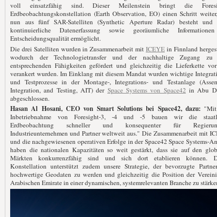
voll einsatzfähig sind. Dieser Meilenstein bringt die Foresi
Erdbeobachtungskonstellation (Earth Observation, EO) einen Schritt weiter
nun aus fünf SAR-Satelliten (Synthetic Aperture Radar) besteht und 
kontinuierliche Datenerfassung sowie georäumliche Informatione
Entscheidungsqualität ermöglicht.
Die drei Satelliten wurden in Zusammenarbeit mit
ICEYE
in Finnland hergest
wodurch der Technologietransfer und der nachhaltige Zugang zu
entsprechenden Fähigkeiten gefördert und gleichzeitig die Lieferkette vo
verankert wurden. Im Einklang mit diesem Mandat wurden wichtige Integrat
und Testprozesse in der Montage-, Integrations- und Testanlage (Assem
Integration, and Testing, AIT) der
Space Systems von Space42
in Abu D
abgeschlossen.
Hasan Al Hosani, CEO von Smart Solutions bei Space42, dazu:
"Mit
Inbetriebnahme von Foresight-3, -4 und -5 bauen wir die staatl
Erdbeobachtung schneller und konsequenter für Regierun
Industrieunternehmen und Partner weltweit aus." Die Zusammenarbeit mit I
und die nachgewiesenen operativen Erfolge in der Space42 Space Systems-A
haben die nationalen Kapazitäten so weit gestärkt, dass sie auf den glob
Märkten konkurrenzfähig sind und sich dort etablieren können. D
Konstellation unterstützt zudem unsere Strategie, der bevorzugte Partner
hochwertige Geodaten zu werden und gleichzeitig die Position der Vereini
Arabischen Emirate in einer dynamischen, systemrelevanten Branche zu stärke