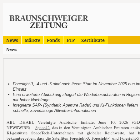
News
Märkte
Fonds
ETF
Zertifikate
News
Foresight-3, -4 und -5 sind nach ihrem Start im November 2025 nun i
Einsatz
Eine erweiterte Abdeckung steigert die Wiederbesuchsraten in Region
mit hoher Nachfrage
Integrierte SAR- (Synthetic Aperture Radar) und KI-Funktionen liefern
schnelle, zuverlässige Allwetter-Informationen
ABU DHABI, Vereinigte Arabische Emirate, June 10, 2026 (G
NEWSWIRE) --
Space42
, das in den Vereinigten Arabischen Emiraten ansäs
KI-gestützte SpaceTech-Unternehmen mit globaler Reichweite, hat h
bekanntgegeben, dass die Satelliten Foresight-3, Foresight-4 und Foresight-