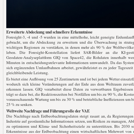
Erweiterte Abdeckung und schnellere Erkenntnisse
Foresight-3, -4 und -5 wurden in eine mittelhohe, leicht geneigte Erdumlau
gebracht, um die Abdeckung zu erweitern und die Überwachung in strateg
wichtigen Regionen zu verstärken, in denen mehr als 90 % der Weltbevölke
leben. Die Foresight-Konstellation liefert SAR-Bilder an die KI-gestü
Geodaten-Analyseplattform GIQ von Space42, die Rohdaten innerhalb wen
Minuten in entscheidungsrelevante Informationen umwandelt. Da das System
sich ergänzenden Umlaufbahnen arbeitet, gewährleistet es zu jeder Tageszeit
gleichbleibende Leistung.
Es bietet eine Auflösung von 25 Zentimetern und ist bei jedem Wetter einsatzf
wodurch sich kleine Veränderungen auf der Erde aus dem Weltraum zuverlä
erkennen lassen. GIQ verarbeitet diese Daten zu verwertbaren Ergebnissen
trägt so dazu bei, die Reaktionszeiten bei Notfällen um bis zu 90 %, die Koste
vorausschauende Wartung um bis zu 30 % und betriebliche Ineffizienzen um b
25 % zu senken.
Weltweite Nachfrage und Führungsrolle der VAE
Die Nachfrage nach Erdbeobachtungsdaten steigt rasant an, da Regierungen
Industrie auf georäumliche Informationen setzen, um Risiken zu managen, Ab
zu optimieren und Klima- und Sicherheitsziele zu unterstützen. Bis 2030 s
Erkenntnisse aus der Erdbeobachtung einen wirtschaftlichen Mehrwert von 