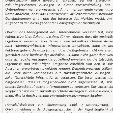
Unterstützung durch Investoren ergeben. Bei der Erstellung
zukunftsgerichteten Aussagen in dieser Pressemitteilung hat
Unternehmen mehrere wesentliche Annahmen zugrunde gelegt, daru
unter anderem, dass das Unternehmen die erforderlichen behördli
Genehmigungen erhält und das Interesse des Marktes weckt, um
Angebot zu den hierin genannten Bedingungen abzuschließen.
Obwohl das Management des Unternehmens versucht hat, wich
Faktoren zu identifizieren, die dazu führen können, dass die tatsächli
Ergebnisse wesentlich von denen in den zukunftsgerichteten Auss
oder zukunftsgerichteten Informationen abweichen, kann es an
Faktoren geben, die dazu führen, dass die Ergebnisse nicht wie erwar
geschätzt oder beabsichtigt ausfallen. Es kann nicht garantiert wer
dass sich solche Aussagen als zutreffend erweisen, da die tatsächli
Ergebnisse und zukünftigen Ereignisse erheblich von den in sol
Aussagen erwarteten abweichen können. Dementsprechend sollten 
die Leser nicht vorbehaltlos auf zukunftsgerichtete Aussagen
zukunftsgerichtete Informationen verlassen. Die Leser werden da
hingewiesen, dass es möglicherweise nicht angemessen ist, sich
andere Zwecke auf solche Informationen zu verlassen. Das Unterne
verpflichtet sich nicht, zukunftsgerichtete Aussagen zu aktualisieren, e
denn, dies ist durch geltende Wertpapiergesetze vorgeschrieben.
Hinweis/Disclaimer zur Übersetzung (inkl. KI-Unterstützung):
Originalmeldung in der Ausgangssprache (in der Regel Englisch) ist