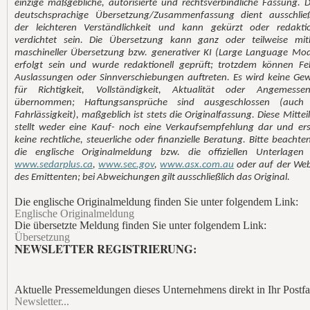
einzige maßgebliche, autorisierte und rechtsverbindliche Fassung. D
deutschsprachige Übersetzung/Zusammenfassung dient ausschließ
der leichteren Verständlichkeit und kann gekürzt oder redaktio
verdichtet sein. Die Übersetzung kann ganz oder teilweise mith
maschineller Übersetzung bzw. generativer KI (Large Language Mod
erfolgt sein und wurde redaktionell geprüft; trotzdem können Feh
Auslassungen oder Sinnverschiebungen auftreten. Es wird keine Ge
für Richtigkeit, Vollständigkeit, Aktualität oder Angemessen
übernommen; Haftungsansprüche sind ausgeschlossen (auch
Fahrlässigkeit), maßgeblich ist stets die Originalfassung. Diese Mittei
stellt weder eine Kauf- noch eine Verkaufsempfehlung dar und ers
keine rechtliche, steuerliche oder finanzielle Beratung. Bitte beachten
die englische Originalmeldung bzw. die offiziellen Unterlagen
www.sedarplus.ca
,
www.sec.gov
,
www.asx.com.au
oder auf der Web
des Emittenten; bei Abweichungen gilt ausschließlich das Original.
Die englische Originalmeldung finden Sie unter folgendem Link:
Englische Originalmeldung
Die übersetzte Meldung finden Sie unter folgendem Link:
Übersetzung
NEWSLETTER REGISTRIERUNG:
Aktuelle Pressemeldungen dieses Unternehmens direkt in Ihr Postfa
Newsletter...