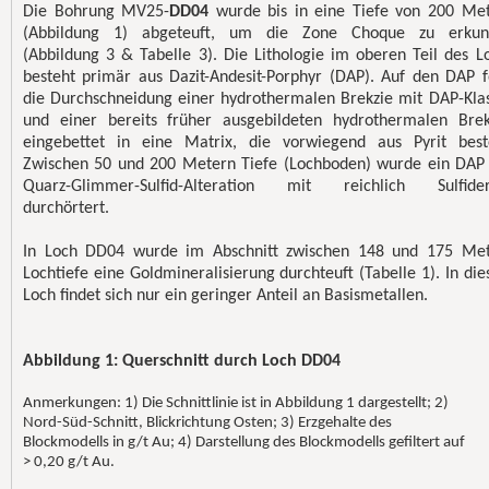
Die Bohrung MV25-
DD04
wurde bis in eine Tiefe von 200 Me
(Abbildung 1) abgeteuft, um die Zone Choque zu erkun
(Abbildung 3 & Tabelle 3). Die Lithologie im oberen Teil des L
besteht primär aus Dazit-Andesit-Porphyr (DAP). Auf den DAP f
die Durchschneidung einer hydrothermalen Brekzie mit DAP-Kla
und einer bereits früher ausgebildeten hydrothermalen Brek
eingebettet in eine Matrix, die vorwiegend aus Pyrit best
Zwischen 50 und 200 Metern Tiefe (Lochboden) wurde ein DAP
Quarz-Glimmer-Sulfid-Alteration mit reichlich Sulfider
durchörtert.
In Loch DD04 wurde im Abschnitt zwischen 148 und 175 Me
Lochtiefe eine Goldmineralisierung durchteuft (Tabelle 1). In di
Loch findet sich nur ein geringer Anteil an Basismetallen.
Abbildung 1: Querschnitt durch Loch DD04
Anmerkungen: 1) Die Schnittlinie ist in Abbildung 1 dargestellt; 2)
Nord-Süd-Schnitt, Blickrichtung Osten; 3) Erzgehalte des
Blockmodells in g/t Au; 4) Darstellung des Blockmodells gefiltert auf
> 0,20 g/t Au.