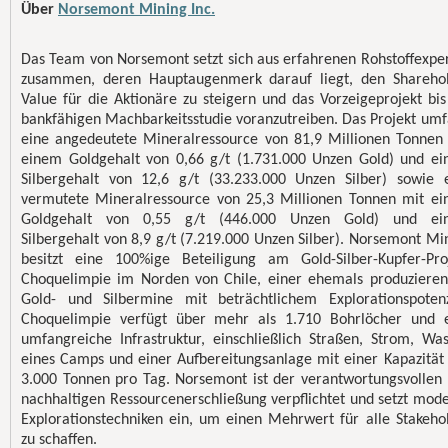
Über
Norsemont Mining Inc.
Das Team von Norsemont setzt sich aus erfahrenen Rohstoffexpe
zusammen, deren Hauptaugenmerk darauf liegt, den Shareho
Value für die Aktionäre zu steigern und das Vorzeigeprojekt bis
bankfähigen Machbarkeitsstudie voranzutreiben. Das Projekt umf
eine angedeutete Mineralressource von 81,9 Millionen Tonnen
einem Goldgehalt von 0,66 g/t (1.731.000 Unzen Gold) und e
Silbergehalt von 12,6 g/t (33.233.000 Unzen Silber) sowie 
vermutete Mineralressource von 25,3 Millionen Tonnen mit e
Goldgehalt von 0,55 g/t (446.000 Unzen Gold) und ei
Silbergehalt von 8,9 g/t (7.219.000 Unzen Silber). Norsemont Mi
besitzt eine 100%ige Beteiligung am Gold-Silber-Kupfer-Pro
Choquelimpie im Norden von Chile, einer ehemals produziere
Gold- und Silbermine mit beträchtlichem Explorationspotenz
Choquelimpie verfügt über mehr als 1.710 Bohrlöcher und 
umfangreiche Infrastruktur, einschließlich Straßen, Strom, Was
eines Camps und einer Aufbereitungsanlage mit einer Kapazität
3.000 Tonnen pro Tag. Norsemont ist der verantwortungsvollen
nachhaltigen Ressourcenerschließung verpflichtet und setzt mod
Explorationstechniken ein, um einen Mehrwert für alle Stakeho
zu schaffen.