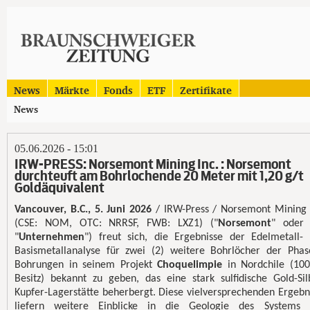
News
Märkte
Fonds
ETF
Zertifikate
News
05.06.2026 - 15:01
IRW-PRESS: Norsemont Mining Inc. : Norsemont
durchteuft am Bohrlochende 20 Meter mit 1,20 g/t
Goldäquivalent
Vancouver, B.C., 5. Juni 2026
/ IRW-Press / Norsemont Mining 
(CSE: NOM, OTC: NRRSF, FWB: LXZ1) ("
Norsemont
" oder 
"
Unternehmen
") freut sich, die Ergebnisse der Edelmetall-
Basismetallanalyse für zwei (2) weitere Bohrlöcher der Phas
Bohrungen in seinem Projekt
Choquelimpie
in Nordchile (10
Besitz) bekannt zu geben, das eine stark sulfidische Gold-Sil
Kupfer-Lagerstätte beherbergt. Diese vielversprechenden Ergebn
liefern weitere Einblicke in die Geologie des Systems 