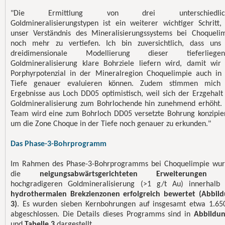
"Die Ermittlung von drei unterschiedlic
Goldmineralisierungstypen ist ein weiterer wichtiger Schritt
unser Verständnis des Mineralisierungssystems bei Choqueli
noch mehr zu vertiefen. Ich bin zuversichtlich, dass uns
dreidimensionale Modellierung dieser tieferliegen
Goldmineralisierung klare Bohrziele liefern wird, damit wir
Porphyrpotenzial in der Mineralregion Choquelimpie auch in
Tiefe genauer evaluieren können. Zudem stimmen mich 
Ergebnisse aus Loch DD05 optimistisch, weil sich der Erzgehalt
Goldmineralisierung zum Bohrlochende hin zunehmend erhöht.
Team wird eine zum Bohrloch DD05 versetzte Bohrung konzipie
um die Zone Choque in der Tiefe noch genauer zu erkunden."
Das Phase-3-Bohrprogramm
Im Rahmen des Phase-3-Bohrprogramms bei Choquelimpie wu
die
neigungsabwärtsgerichteten Erweiterungen
d
hochgradigeren Goldmineralisierung (>1 g/t Au) innerhalb
hydrothermalen Brekzienzonen erfolgreich bewertet (Abbil
3)
.
Es wurden sieben Kernbohrungen auf insgesamt etwa 1.6
abgeschlossen. Die Details dieses Programms sind in
Abbildu
und
Tabelle 3
dargestellt
.