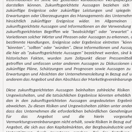
Informationen im Sinne der geltenden kanadischen Wertpapierges
darstellen können. Zukunftsgerichtete Aussagen beziehen sich
zukünftige Ereignisse oder zukünftige Leistungen und spiegeln
Erwartungen oder Überzeugungen des Managements des Unterneh
hinsichtlich zukünftiger Ereignisse wider. Im Allgemeinen 
zukunftsgerichtete Aussagen und Informationen an der Verwendung
zukunftsgerichteten Begriffen wie "beabsichtigt" oder "erwartet" 
Variationen solcher Wörter und Phrasen oder Aussagen zu erkennen, 
bestimmte Handlungen, Ereignisse oder Ergebnisse eintreten "könn
"könnten", "sollten" oder "würden". Diese Informationen und Aussa
die hier als "zukunftsgerichtete Aussagen" bezeichnet werden, sind k
historischen Fakten, wurden zum Zeitpunkt dieser Pressemittei
getroffen und umfassen unter anderem Aussagen zu Diskussionen 
zukünftige Pläne, Schätzungen und Prognosen sowie Aussagen zu
Erwartungen und Absichten der Unternehmensleitung in Bezug auf u
anderem das Angebot und den Abschluss der Marketingvereinbarung
Diese zukunftsgerichteten Aussagen beinhalten zahlreiche Risiken
Ungewissheiten, und die tatsächlichen Ergebnisse könnten erheblich
den in den zukunftsgerichteten Aussagen angedeuteten Ergebni
abweichen. Zu diesen Risiken und Ungewissheiten zählen unter ande
dass das Unternehmen die erforderlichen behördlichen Genehmigu
für das Angebot und die hierin vorgesehe
Vermarktungsvereinbarungen nicht erhält, sowie Risiken in Bezug auf
Angebot, die sich aus den Kapitalmärkten, der Bergbauindustrie und