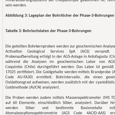
Mineralisierungssystems bei Choquelimpie gekommen ist, hilfr
sein werden.
Abbildung 3: Lageplan der Bohrlöcher der Phase-3-Bohrungen
Tabelle 3: Bohrlochdaten der Phase-3-Bohrungen
Die geteilten Bohrkernproben werden zur geochemischen Analys
Activation Geological Services SpA (AGS) versandt. 
Probenaufbereitung erfolgt in der AGS-Anlage in Antofagasta (Chi
während die Analysen im geochemischen Labor von AGS
Coquimbo (Chile) durchgeführt werden. Das Labor ist gemäß
17025 zertifiziert. Die Goldgehalte werden mittels Brandprobe (
Code AU-FA30) ermittelt. Bohrintervalle, die einen gewi
Oxidationsgrad aufweisen, werden zusätzlich mit der cyanidlösli
Goldmethode (AUCN) analysiert.
Die Proben werden zudem mittels Massenspektrometer (MS T
auf 60 Elemente, einschließlich Silber, analysiert. Darüber hi
werden Silber und bestimmte Basismetalle mitt
Atomabsorptionsspektrometrie (AGS Code 4ACID-AAS) ern