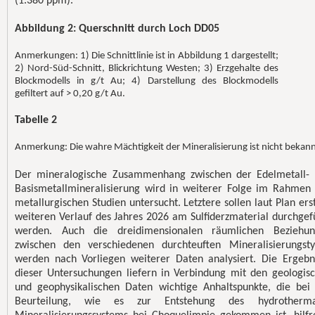
(1.380 ppm).
Abbildung 2: Querschnitt durch Loch DD05
Anmerkungen: 1) Die Schnittlinie ist in Abbildung 1 dargestellt;
2) Nord-Süd-Schnitt, Blickrichtung Westen; 3) Erzgehalte des
Blockmodells in g/t Au; 4) Darstellung des Blockmodells
gefiltert auf > 0,20 g/t Au.
Tabelle 2
Anmerkung: Die wahre Mächtigkeit der Mineralisierung ist nicht bekann
Der mineralogische Zusammenhang zwischen der Edelmetall-
Basismetallmineralisierung wird in weiterer Folge im Rahmen
metallurgischen Studien untersucht. Letztere sollen laut Plan ers
weiteren Verlauf des Jahres 2026 am Sulfiderzmaterial durchgef
werden. Auch die dreidimensionalen räumlichen Beziehun
zwischen den verschiedenen durchteuften Mineralisierungst
werden nach Vorliegen weiterer Daten analysiert. Die Ergebn
dieser Untersuchungen liefern in Verbindung mit den geologis
und geophysikalischen Daten wichtige Anhaltspunkte, die bei
Beurteilung, wie es zur Entstehung des hydrotherma