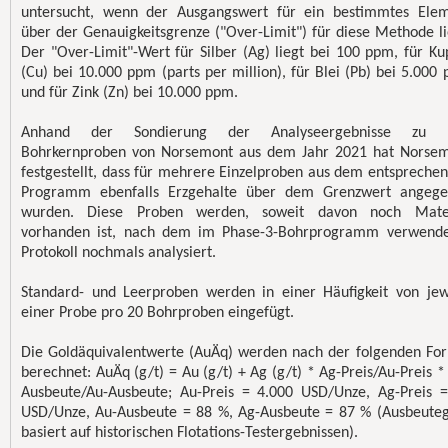
untersucht, wenn der Ausgangswert für ein bestimmtes Ele
über der Genauigkeitsgrenze ("Over-Limit") für diese Methode li
Der "Over-Limit"-Wert für Silber (Ag) liegt bei 100 ppm, für Ku
(Cu) bei 10.000 ppm (parts per million), für Blei (Pb) bei 5.000
und für Zink (Zn) bei 10.000 ppm.
Anhand der Sondierung der Analyseergebnisse zu 
Bohrkernproben von Norsemont aus dem Jahr 2021 hat Norse
festgestellt, dass für mehrere Einzelproben aus dem entspreche
Programm ebenfalls Erzgehalte über dem Grenzwert angeg
wurden. Diese Proben werden, soweit davon noch Mater
vorhanden ist, nach dem im Phase-3-Bohrprogramm verwend
Protokoll nochmals analysiert.
Standard- und Leerproben werden in einer Häufigkeit von jew
einer Probe pro 20 Bohrproben eingefügt.
Die Goldäquivalentwerte (AuÄq) werden nach der folgenden Fo
berechnet: AuÄq (g/t) = Au (g/t) + Ag (g/t) * Ag-Preis/Au-Preis *
Ausbeute/Au-Ausbeute; Au-Preis = 4.000 USD/Unze, Ag-Preis 
USD/Unze, Au-Ausbeute = 88 %, Ag-Ausbeute = 87 % (Ausbeute
basiert auf historischen Flotations-Testergebnissen).