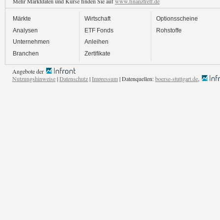
Mehr Marktdaten und Kurse finden Sie auf
www.finanztreff.de
Märkte
Wirtschaft
Optionsscheine
Analysen
ETF Fonds
Rohstoffe
Unternehmen
Anleihen
Branchen
Zertifikate
Angebote der
Nutzungshinweise
|
Datenschutz
|
Impressum
| Datenquellen:
boerse-stuttgart.de
,