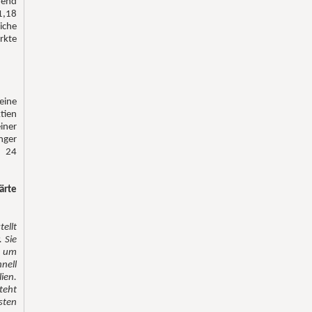
rend
1,18
iche
rkte
ine
tien
iner
nger
n 24
ärte
ellt
 Sie
r um
nell
ien.
teht
sten