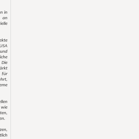
n in
 an
elle
ekte
 USA
 und
iche
 Die
ärkt
 für
hrt,
teme
llen
 wie
ten,
en.
zen,
lich