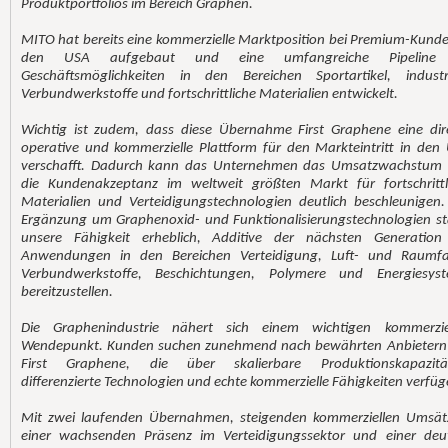
Produktportfolios im Bereich Graphen.
MITO hat bereits eine kommerzielle Marktposition bei Premium-Kunde
den USA aufgebaut und eine umfangreiche Pipeline
Geschäftsmöglichkeiten in den Bereichen Sportartikel, industri
Verbundwerkstoffe und fortschrittliche Materialien entwickelt.
Wichtig ist zudem, dass diese Übernahme First Graphene eine dir
operative und kommerzielle Plattform für den Markteintritt in den
verschafft. Dadurch kann das Unternehmen das Umsatzwachstum
die Kundenakzeptanz im weltweit größten Markt für fortschrittl
Materialien und Verteidigungstechnologien deutlich beschleunigen.
Ergänzung um Graphenoxid- und Funktionalisierungstechnologien st
unsere Fähigkeit erheblich, Additive der nächsten Generation
Anwendungen in den Bereichen Verteidigung, Luft- und Raumfa
Verbundwerkstoffe, Beschichtungen, Polymere und Energiesys
bereitzustellen.
Die Graphenindustrie nähert sich einem wichtigen kommerzie
Wendepunkt. Kunden suchen zunehmend nach bewährten Anbietern
First Graphene, die über skalierbare Produktionskapazitä
differenzierte Technologien und echte kommerzielle Fähigkeiten verfüg
Mit zwei laufenden Übernahmen, steigenden kommerziellen Umsät
einer wachsenden Präsenz im Verteidigungssektor und einer deut