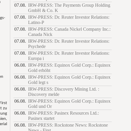
n
07.08.
IRW-PRESS: The Payments Group Holding
GmbH & Co. K
07.08.
IRW-PRESS: Dr. Reuter Investor Relations:
gs-
Latino-P
07.08.
IRW-PRESS: Canada Nickel Company Inc.:
Canada Nick
07.08.
IRW-PRESS: Dr. Reuter Investor Relations:
Psychede
07.08.
IRW-PRESS: Dr. Reuter Investor Relations:
Europa i
06.08.
IRW-PRESS: Equinox Gold Corp.: Equinox
Gold erhöht
06.08.
IRW-PRESS: Equinox Gold Corp.: Equinox
en
Gold legt s
06.08.
IRW-PRESS: Discovery Mining Ltd. :
Discovery melde
06.08.
IRW-PRESS: Equinox Gold Corp.: Equinox
irst
Gold und Or
t zu
06.08.
IRW-PRESS: Pasinex Resources Ltd.:
rung
Pasinex startet
en,
rial
06.08.
IRW-PRESS: Rockstone News: Rockstone
News - First