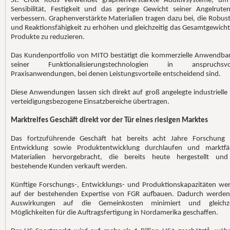
St. Croix Rods verwendet graphenverstärkte Additivsysteme, um
Sensibilität, Festigkeit und das geringe Gewicht seiner Angelrute
verbessern. Graphenverstärkte Materialien tragen dazu bei, die Robust
und Reaktionsfähigkeit zu erhöhen und gleichzeitig das Gesamtgewicht
Produkte zu reduzieren.
Das Kundenportfolio von MITO bestätigt die kommerzielle Anwendbar
seiner Funktionalisierungstechnologien in anspruchsvol
Praxisanwendungen, bei denen Leistungsvorteile entscheidend sind.
Diese Anwendungen lassen sich direkt auf groß angelegte industrielle
verteidigungsbezogene Einsatzbereiche übertragen.
Marktreifes Geschäft direkt vor der Tür eines riesigen Marktes
Das fortzuführende Geschäft hat bereits acht Jahre Forschung
Entwicklung sowie Produktentwicklung durchlaufen und marktfä
Materialien hervorgebracht, die bereits heute hergestellt un
bestehende Kunden verkauft werden.
Künftige Forschungs-, Entwicklungs- und Produktionskapazitäten we
auf der bestehenden Expertise von FGR aufbauen. Dadurch werden
Auswirkungen auf die Gemeinkosten minimiert und gleichze
Möglichkeiten für die Auftragsfertigung in Nordamerika geschaffen.