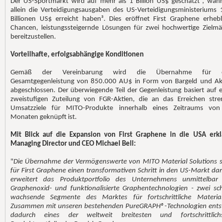
Der US-Sportmarkt wird auf mehr als 1 Billion US$ geschätzt², wäh
allein die Verteidigungsausgaben des US-Verteidigungsministeriums 
Billionen US$ erreicht haben³. Dies eröffnet First Graphene erhebl
Chancen, leistungssteigernde Lösungen für zwei hochwertige Zielmä
bereitzustellen.
Vorteilhafte, erfolgsabhängige Konditionen
Gemäß der Vereinbarung wird die Übernahme für e
Gesamtgegenleistung von 850.000 AU$ in Form von Bargeld und Ak
abgeschlossen. Der überwiegende Teil der Gegenleistung basiert auf e
zweistufigen Zuteilung von FGR-Aktien, die an das Erreichen stre
Umsatzziele für MITO-Produkte innerhalb eines Zeitraums vo
Monaten geknüpft ist.
Mit Blick auf die Expansion von First Graphene in die USA erkl
Managing Director und CEO Michael Bell:
"
Die Übernahme der Vermögenswerte von MITO Material Solutions st
für First Graphene einen transformativen Schritt in den US-Markt dar.
erweitert das Produktportfolio des Unternehmens unmittelba
Graphenoxid- und funktionalisierte Graphentechnologien - zwei sch
wachsende Segmente des Marktes für fortschrittliche Material
Zusammen mit unseren bestehenden PureGRAPH®-Technologien ents
dadurch eines der weltweit breitesten und fortschrittlich