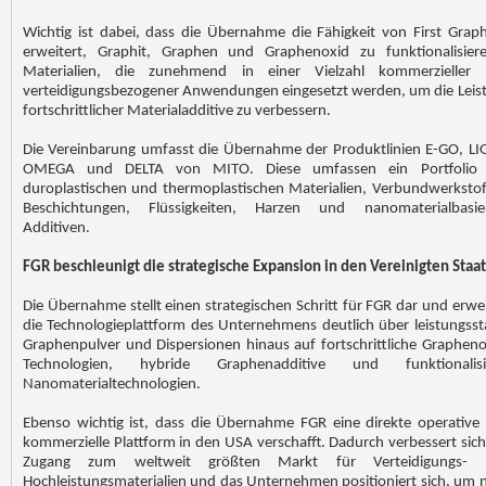
Wichtig ist dabei, dass die Übernahme die Fähigkeit von First Grap
erweitert, Graphit, Graphen und Graphenoxid zu funktionalisier
Materialien, die zunehmend in einer Vielzahl kommerzieller
verteidigungsbezogener Anwendungen eingesetzt werden, um die Leis
fortschrittlicher Materialadditive zu verbessern.
Die Vereinbarung umfasst die Übernahme der Produktlinien E-GO, LI
OMEGA und DELTA von MITO. Diese umfassen ein Portfolio
duroplastischen und thermoplastischen Materialien, Verbundwerkstof
Beschichtungen, Flüssigkeiten, Harzen und nanomaterialbasie
Additiven.
FGR beschleunigt die strategische Expansion in den Vereinigten Staa
Die Übernahme stellt einen strategischen Schritt für FGR dar und erwei
die Technologieplattform des Unternehmens deutlich über leistungsst
Graphenpulver und Dispersionen hinaus auf fortschrittliche Grapheno
Technologien, hybride Graphenadditive und funktionalisi
Nanomaterialtechnologien.
Ebenso wichtig ist, dass die Übernahme FGR eine direkte operative
kommerzielle Plattform in den USA verschafft. Dadurch verbessert sich
Zugang zum weltweit größten Markt für Verteidigungs- 
Hochleistungsmaterialien und das Unternehmen positioniert sich, um 