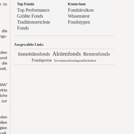
Top Fonds
Know-how
n zu
Top Performance
Fondslexikon
Größte Fonds
Wissenstest
Traditionsreichste
Fondstypen
Fonds
 die
ngs-
Ausgewählte Links
Aktienfonds
rden
Rentenfonds
Immobilienfonds
 und
Fondspreise
Investmentfondsgesellschaften
 die
eit,
RPA¹
rkte
iche
 zur
nden
len
gien
ell,