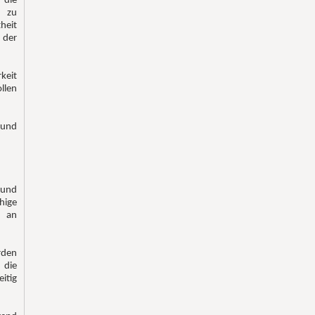
 die
n zu
heit
 der
keit
len
 und
 und
hige
d an
rden
 die
itig