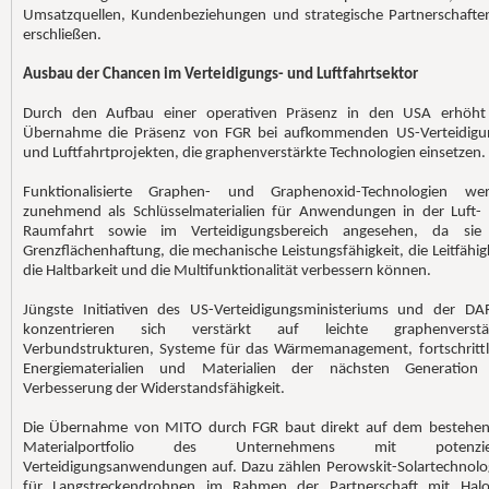
Umsatzquellen, Kundenbeziehungen und strategische Partnerschafte
erschließen.
Ausbau der Chancen im Verteidigungs- und Luftfahrtsektor
Durch den Aufbau einer operativen Präsenz in den USA erhöht
Übernahme die Präsenz von FGR bei aufkommenden US-Verteidigu
und Luftfahrtprojekten, die graphenverstärkte Technologien einsetzen.
Funktionalisierte Graphen- und Graphenoxid-Technologien we
zunehmend als Schlüsselmaterialien für Anwendungen in der Luft-
Raumfahrt sowie im Verteidigungsbereich angesehen, da sie
Grenzflächenhaftung, die mechanische Leistungsfähigkeit, die Leitfähigk
die Haltbarkeit und die Multifunktionalität verbessern können.
Jüngste Initiativen des US-Verteidigungsministeriums und der DA
konzentrieren sich verstärkt auf leichte graphenverstä
Verbundstrukturen, Systeme für das Wärmemanagement, fortschrittl
Energiematerialien und Materialien der nächsten Generation
Verbesserung der Widerstandsfähigkeit.
Die Übernahme von MITO durch FGR baut direkt auf dem bestehe
Materialportfolio des Unternehmens mit potenziel
Verteidigungsanwendungen auf. Dazu zählen Perowskit-Solartechnolo
für Langstreckendrohnen im Rahmen der Partnerschaft mit Haloc