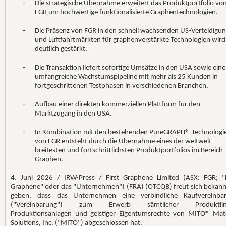
-
Die strategische Übernahme erweitert das Produktportfolio vo
FGR um hochwertige funktionalisierte Graphentechnologien.
-
Die Präsenz von FGR in den schnell wachsenden US-Verteidigun
und Luftfahrtmärkten für graphenverstärkte Technologien wird
deutlich gestärkt.
-
Die Transaktion liefert sofortige Umsätze in den USA sowie eine
umfangreiche Wachstumspipeline mit mehr als 25 Kunden in
fortgeschrittenen Testphasen in verschiedenen Branchen.
-
Aufbau einer direkten kommerziellen Plattform für den
Marktzugang in den USA.
-
In Kombination mit den bestehenden PureGRAPH®-Technologi
von FGR entsteht durch die Übernahme eines der weltweit
breitesten und fortschrittlichsten Produktportfolios im Bereich
Graphen.
4. Juni 2026 / IRW-Press / First Graphene Limited (ASX: FGR; "F
Graphene" oder das "Unternehmen") (FRA) (OTCQB) freut sich bekann
geben, dass das Unternehmen eine verbindliche Kaufvereinba
("Vereinbarung") zum Erwerb sämtlicher Produktlini
Produktionsanlagen und geistiger Eigentumsrechte von MITO® Mate
Solutions, Inc. ("MITO") abgeschlossen hat.