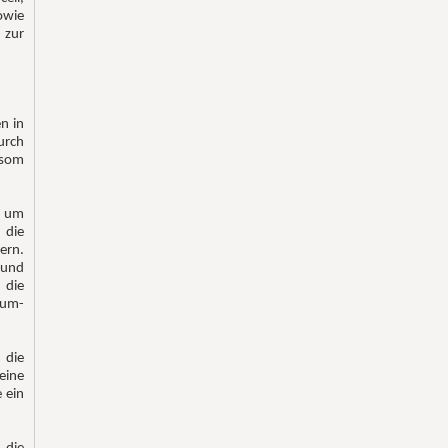
owie
 zur
n in
urch
lsom
, um
 die
ern.
 und
 die
ium-
 die
eine
 ein