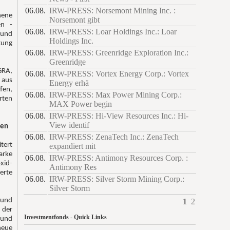
06.08.
IRW-PRESS: Norsemont Mining Inc. :
hene
Norsemont gibt
en -
06.08.
IRW-PRESS: Loar Holdings Inc.: Loar
 und
Holdings Inc.
tung
06.08.
IRW-PRESS: Greenridge Exploration Inc.:
Greenridge
GRA,
06.08.
IRW-PRESS: Vortex Energy Corp.: Vortex
 aus
Energy erhä
fen,
06.08.
IRW-PRESS: Max Power Mining Corp.:
rten
MAX Power begin
06.08.
IRW-PRESS: Hi-View Resources Inc.: Hi-
View identif
ten
06.08.
IRW-PRESS: ZenaTech Inc.: ZenaTech
tert
expandiert mit
arke
06.08.
IRW-PRESS: Antimony Resources Corp. :
xid-
Antimony Res
erte
06.08.
IRW-PRESS: Silver Storm Mining Corp.:
Silver Storm
 und
1
2
 der
Investmentfonds - Quick Links
und
neue