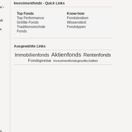
Investmentfonds - Quick Links
n'-
Top Fonds
Know-how
Top Performance
Fondslexikon
als
Größte Fonds
Wissenstest
Traditionsreichste
Fondstypen
en
Fonds
Ausgewählte Links
u
Aktienfonds
Rentenfonds
Immobilienfonds
Fondspreise
Investmentfondsgesellschaften
un