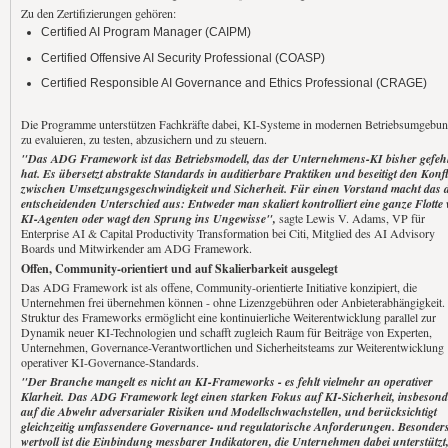
Zu den Zertifizierungen gehören:
Certified AI Program Manager (CAIPM)
Certified Offensive AI Security Professional (COASP)
Certified Responsible AI Governance and Ethics Professional (CRAGE)
Die Programme unterstützen Fachkräfte dabei, KI-Systeme in modernen Betriebsumgebu
zu evaluieren, zu testen, abzusichern und zu steuern.
"Das ADG Framework ist das Betriebsmodell, das der Unternehmens-KI bisher gefehl
hat. Es übersetzt abstrakte Standards in auditierbare Praktiken und beseitigt den Konfl
zwischen Umsetzungsgeschwindigkeit und Sicherheit. Für einen Vorstand macht das 
entscheidenden Unterschied aus: Entweder man skaliert kontrolliert eine ganze Flotte
KI-Agenten oder wagt den Sprung ins Ungewisse",
sagte Lewis V. Adams, VP für
Enterprise AI & Capital Productivity Transformation bei Citi, Mitglied des AI Advisory
Boards und Mitwirkender am ADG Framework.
Offen, Community-orientiert und auf Skalierbarkeit ausgelegt
Das ADG Framework ist als offene, Community-orientierte Initiative konzipiert, die
Unternehmen frei übernehmen können - ohne Lizenzgebühren oder Anbieterabhängigkeit.
Struktur des Frameworks ermöglicht eine kontinuierliche Weiterentwicklung parallel zur
Dynamik neuer KI-Technologien und schafft zugleich Raum für Beiträge von Experten,
Unternehmen, Governance-Verantwortlichen und Sicherheitsteams zur Weiterentwicklung
operativer KI-Governance-Standards.
"Der Branche mangelt es nicht an KI-Frameworks - es fehlt vielmehr an operativer
Klarheit. Das ADG Framework legt einen starken Fokus auf KI-Sicherheit, insbesond
auf die Abwehr adversarialer Risiken und Modellschwachstellen, und berücksichtigt
gleichzeitig umfassendere Governance- und regulatorische Anforderungen. Besonder
wertvoll ist die Einbindung messbarer Indikatoren, die Unternehmen dabei unterstützt