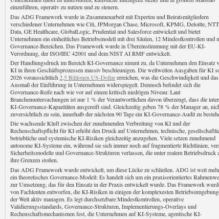
einzuführen, operativ zu nutzen und zu steuern.
Das ADG Framework wurde in Zusammenarbeit mit Experten und Beiratsmitgliedern
verschiedener Unternehmen wie Citi, JPMorgan Chase, Microsoft, KPMG, Deloitte, NTT
Data, GE Healthcare, GlobalLogic, Prudential und Salesforce entwickelt und bietet
Unternehmen ein einheitliches Betriebsmodell mit drei Säulen, 12 Mindestkontrollen und 
Governance-Bereichen. Das Framework wurde in Übereinstimmung mit der EU-KI-
Verordnung, der ISO/IEC 42001 und dem NIST AI RMF entwickelt.
Der Handlungsdruck im Bereich KI-Governance nimmt zu, da Unternehmen den Einsatz 
KI in ihren Geschäftsprozessen massiv beschleunigen. Die weltweiten Ausgaben für KI s
2026 voraussichtlich
2,5 Billionen US-Dollar
erreichen, was die Geschwindigkeit und das
Ausmaß der Einführung in Unternehmen widerspiegelt. Dennoch befindet sich die
Governance-Reife nach wie vor auf einem kritisch niedrigen Niveau: Laut
Branchenuntersuchungen ist nur 1 % der Verantwortlichen davon überzeugt, dass die inte
KI-Governance-Kapazitäten ausgereift sind. Gleichzeitig geben 78 % der Manager an, nic
zuversichtlich zu sein, innerhalb der nächsten 90 Tage ein KI-Governance-Audit zu besteh
Die wachsende Kluft zwischen der zunehmenden Verbreitung von KI und der
Rechenschaftspflicht für KI erhöht den Druck auf Unternehmen, technische, gesellschaftli
betriebliche und systemische KI-Risiken gleichzeitig anzugehen. Viele setzen zunehmend
autonome KI-Systeme ein, während sie sich immer noch auf fragmentierte Richtlinien, vera
Sicherheitsmodelle und Governance-Strukturen verlassen, die unter realem Betriebsdruck 
ihre Grenzen stoßen.
Das ADG Framework wurde entwickelt, um diese Lücke zu schließen. ADG ist weit mehr
ein theoretisches Governance-Modell: Es handelt sich um ein praxisorientiertes Rahmenw
zur Umsetzung, das für den Einsatz in der Praxis entwickelt wurde. Das Framework wurd
von Fachleuten entworfen, die KI-Risiken in einigen der komplexesten Betriebsumgebung
der Welt aktiv managen. Es legt durchsetzbare Mindestkontrollen, operative
Validierungsstandards, Governance-Strukturen, Implementierungs-Overlays und
Rechenschaftsmechanismen fest, die Unternehmen auf KI-Systeme, agentische KI-