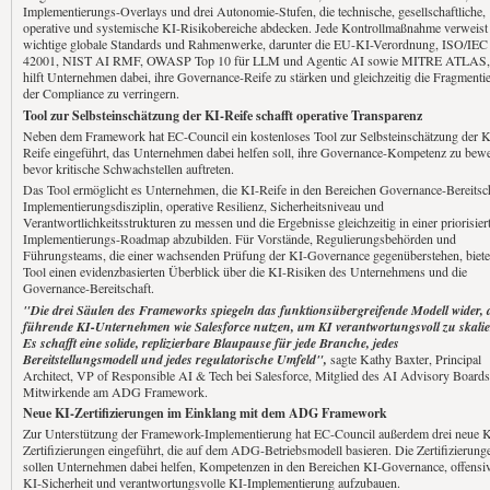
Implementierungs-Overlays und drei Autonomie-Stufen, die technische, gesellschaftliche,
operative und systemische KI-Risikobereiche abdecken. Jede Kontrollmaßnahme verweist
wichtige globale Standards und Rahmenwerke, darunter die EU-KI-Verordnung, ISO/IEC
42001, NIST AI RMF, OWASP Top 10 für LLM und Agentic AI sowie MITRE ATLAS,
hilft Unternehmen dabei, ihre Governance-Reife zu stärken und gleichzeitig die Fragmenti
der Compliance zu verringern.
Tool zur Selbsteinschätzung der KI-Reife schafft operative Transparenz
Neben dem Framework hat EC-Council ein kostenloses Tool zur Selbsteinschätzung der K
Reife eingeführt, das Unternehmen dabei helfen soll, ihre Governance-Kompetenz zu bewe
bevor kritische Schwachstellen auftreten.
Das Tool ermöglicht es Unternehmen, die KI-Reife in den Bereichen Governance-Bereitsch
Implementierungsdisziplin, operative Resilienz, Sicherheitsniveau und
Verantwortlichkeitsstrukturen zu messen und die Ergebnisse gleichzeitig in einer priorisier
Implementierungs-Roadmap abzubilden. Für Vorstände, Regulierungsbehörden und
Führungsteams, die einer wachsenden Prüfung der KI-Governance gegenüberstehen, biete
Tool einen evidenzbasierten Überblick über die KI-Risiken des Unternehmens und die
Governance-Bereitschaft.
"Die drei Säulen des Frameworks spiegeln das funktionsübergreifende Modell wider, 
führende KI-Unternehmen wie Salesforce nutzen, um KI verantwortungsvoll zu skalie
Es schafft eine solide, replizierbare Blaupause für jede Branche, jedes
Bereitstellungsmodell und jedes regulatorische Umfeld",
sagte Kathy Baxter, Principal
Architect, VP of Responsible AI & Tech bei Salesforce, Mitglied des AI Advisory Board
Mitwirkende am ADG Framework.
Neue KI-Zertifizierungen im Einklang mit dem ADG Framework
Zur Unterstützung der Framework-Implementierung hat EC-Council außerdem drei neue K
Zertifizierungen eingeführt, die auf dem ADG-Betriebsmodell basieren. Die Zertifizierung
sollen Unternehmen dabei helfen, Kompetenzen in den Bereichen KI-Governance, offensi
KI-Sicherheit und verantwortungsvolle KI-Implementierung aufzubauen.