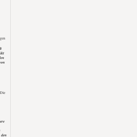
ngen
t
ikt
den
 von
 Die
ere
s
, den