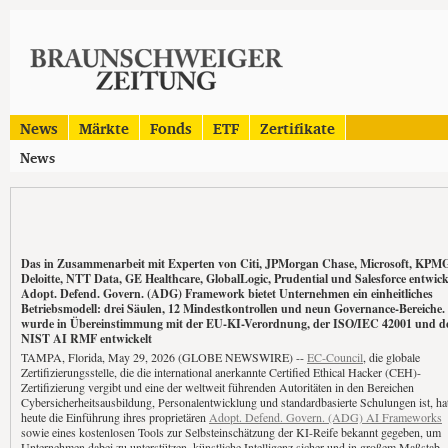
News
Märkte
Fonds
ETF
Zertifikate
News
Das in Zusammenarbeit mit Experten von Citi, JPMorgan Chase, Microsoft, KPM
Deloitte, NTT Data, GE Healthcare, GlobalLogic, Prudential und Salesforce entwick
Adopt. Defend. Govern. (ADG) Framework bietet Unternehmen ein einheitliches
Betriebsmodell: drei Säulen, 12 Mindestkontrollen und neun Governance-Bereiche.
wurde in Übereinstimmung mit der EU-KI-Verordnung, der ISO/IEC 42001 und 
NIST AI RMF entwickelt
TAMPA, Florida, May 29, 2026 (GLOBE NEWSWIRE) --
EC-Council
, die globale
Zertifizierungsstelle, die die international anerkannte Certified Ethical Hacker (CEH)-
Zertifizierung vergibt und eine der weltweit führenden Autoritäten in den Bereichen
Cybersicherheitsausbildung, Personalentwicklung und standardbasierte Schulungen ist, ha
heute die Einführung ihres proprietären
Adopt. Defend. Govern. (ADG) AI Frameworks
sowie eines kostenlosen Tools zur Selbsteinschätzung der KI-Reife bekannt gegeben, um
Unternehmen dabei zu unterstützen, künstliche Intelligenz sicher und in großem Maßstab