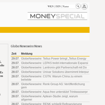
Globe Newswire News
Zeit
Meldung
29.07.
GlobeNewswire: Tellus Power bringt „Tellus Energy
G,
29.07.
GlobeNewswire: LEPAS treibt internationale Expansi
elte
28.07.
GlobeNewswire: Lantronix gibt Partnerschaft mit Do
28.07.
GlobeNewswire: Univar Solutions übernimmt Interpur
 Es
dem
28.07.
GlobeNewswire: CGTN: Warum China zu einem
beliebte
28.07.
GlobeNewswire: Renk Group AG: Veröffentlichung
gem
28.07.
GlobeNewswire: Aqua free unterstützt Trinkwasserpr
t
28.07.
GlobeNewswire: Aptean-Studie zeigt, warum
allgemei
28.07.
GlobeNewswire: RENK schließt Refinanzierung