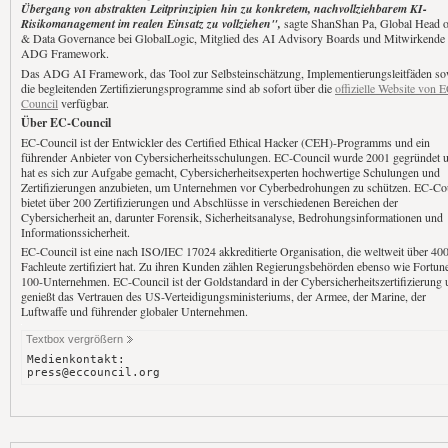
Übergang von abstrakten Leitprinzipien hin zu konkretem, nachvollziehbarem KI-
Risikomanagement im realen Einsatz zu vollziehen",
sagte ShanShan Pa, Global Head 
& Data Governance bei GlobalLogic, Mitglied des AI Advisory Boards und Mitwirkende
ADG Framework.
Das ADG AI Framework, das Tool zur Selbsteinschätzung, Implementierungsleitfäden so
die begleitenden Zertifizierungsprogramme sind ab sofort über die
offizielle Website von 
Council
verfügbar.
Über EC-Council
EC-Council ist der Entwickler des Certified Ethical Hacker (CEH)-Programms und ein
führender Anbieter von Cybersicherheitsschulungen. EC-Council wurde 2001 gegründet 
hat es sich zur Aufgabe gemacht, Cybersicherheitsexperten hochwertige Schulungen und
Zertifizierungen anzubieten, um Unternehmen vor Cyberbedrohungen zu schützen. EC-Co
bietet über 200 Zertifizierungen und Abschlüsse in verschiedenen Bereichen der
Cybersicherheit an, darunter Forensik, Sicherheitsanalyse, Bedrohungsinformationen und
Informationssicherheit.
EC-Council ist eine nach ISO/IEC 17024 akkreditierte Organisation, die weltweit über 40
Fachleute zertifiziert hat. Zu ihren Kunden zählen Regierungsbehörden ebenso wie Fortun
100-Unternehmen. EC-Council ist der Goldstandard in der Cybersicherheitszertifizierung
genießt das Vertrauen des US-Verteidigungsministeriums, der Armee, der Marine, der
Luftwaffe und führender globaler Unternehmen.
Textbox vergrößern
Medienkontakt:
press@eccouncil.org