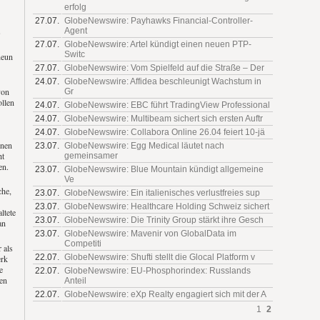
erfolg
27.07.
GlobeNewswire: Payhawks Financial-Controller-
Agent
27.07.
GlobeNewswire: Artel kündigt einen neuen PTP-
Switc
neun
27.07.
GlobeNewswire: Vom Spielfeld auf die Straße – Der
24.07.
GlobeNewswire: Affidea beschleunigt Wachstum in
von
Gr
ollen
24.07.
GlobeNewswire: EBC führt TradingView Professional
24.07.
GlobeNewswire: Multibeam sichert sich ersten Auftr
24.07.
GlobeNewswire: Collabora Online 26.04 feiert 10-jä
rnen
23.07.
GlobeNewswire: Egg Medical läutet nach
ht
gemeinsamer
en.
23.07.
GlobeNewswire: Blue Mountain kündigt allgemeine
Ve
che,
23.07.
GlobeNewswire: Ein italienisches verlustfreies sup
23.07.
GlobeNewswire: Healthcare Holding Schweiz sichert
ltete
23.07.
GlobeNewswire: Die Trinity Group stärkt ihre Gesch
an
23.07.
GlobeNewswire: Mavenir von GlobalData im
Competiti
 als
22.07.
GlobeNewswire: Shufti stellt die Glocal Platform v
erk
e
22.07.
GlobeNewswire: EU-Phosphorindex: Russlands
en
Anteil
22.07.
GlobeNewswire: eXp Realty engagiert sich mit der A
1
2