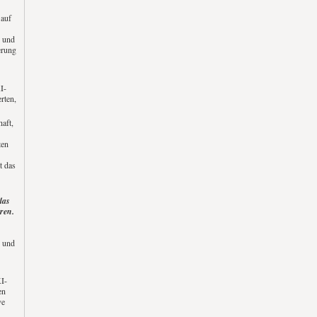
 auf
 und
erung
I-
rten,
aft,
ten
t das
das
ren.
s und
I-
en
ve