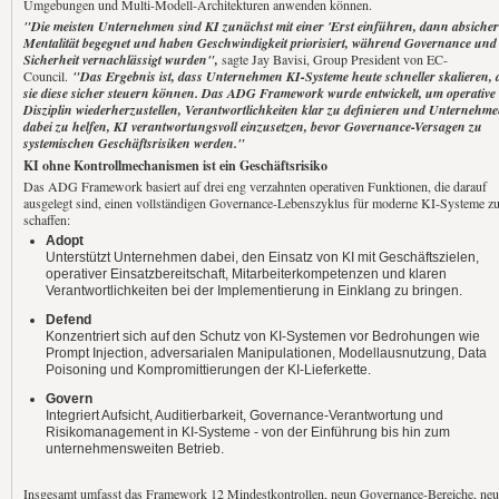
Umgebungen und Multi-Modell-Architekturen anwenden können.
"Die meisten Unternehmen sind KI zunächst mit einer 'Erst einführen, dann absicher
Mentalität begegnet und haben Geschwindigkeit priorisiert, während Governance und
Sicherheit vernachlässigt wurden",
sagte Jay Bavisi, Group President von EC-
Council.
"Das Ergebnis ist, dass Unternehmen KI-Systeme heute schneller skalieren, 
sie diese sicher steuern können. Das ADG Framework wurde entwickelt, um operative
Disziplin wiederherzustellen, Verantwortlichkeiten klar zu definieren und Unternehm
dabei zu helfen, KI verantwortungsvoll einzusetzen, bevor Governance-Versagen zu
systemischen Geschäftsrisiken werden."
KI ohne Kontrollmechanismen ist ein Geschäftsrisiko
Das ADG Framework basiert auf drei eng verzahnten operativen Funktionen, die darauf
ausgelegt sind, einen vollständigen Governance-Lebenszyklus für moderne KI-Systeme z
schaffen:
Adopt
Unterstützt Unternehmen dabei, den Einsatz von KI mit Geschäftszielen,
operativer Einsatzbereitschaft, Mitarbeiterkompetenzen und klaren
Verantwortlichkeiten bei der Implementierung in Einklang zu bringen.
Defend
Konzentriert sich auf den Schutz von KI-Systemen vor Bedrohungen wie
Prompt Injection, adversarialen Manipulationen, Modellausnutzung, Data
Poisoning und Kompromittierungen der KI-Lieferkette.
Govern
Integriert Aufsicht, Auditierbarkeit, Governance-Verantwortung und
Risikomanagement in KI-Systeme - von der Einführung bis hin zum
unternehmensweiten Betrieb.
Insgesamt umfasst das Framework 12 Mindestkontrollen, neun Governance-Bereiche, ne