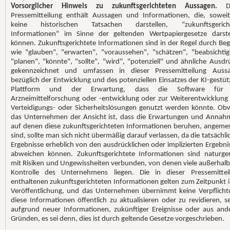
Vorsorglicher Hinweis zu zukunftsgerichteten Aussagen.
D
Pressemitteilung enthält Aussagen und Informationen, die, soweit
keine historischen Tatsachen darstellen, "zukunftsgerich
Informationen" im Sinne der geltenden Wertpapiergesetze darste
können. Zukunftsgerichtete Informationen sind in der Regel durch Begr
wie "glauben", "erwarten", "voraussehen", "schätzen", "beabsichtig
"planen", "könnte", "sollte", "wird", "potenziell" und ähnliche Ausdr
gekennzeichnet und umfassen in dieser Pressemitteilung Auss
bezüglich der Entwicklung und des potenziellen Einsatzes der KI-gestüt
Plattform und der Erwartung, dass die Software für 
Arzneimittelforschung oder -entwicklung oder zur Weiterentwicklung
Verteidigungs- oder Sicherheitslösungen genutzt werden könnte. Ob
das Unternehmen der Ansicht ist, dass die Erwartungen und Annah
auf denen diese zukunftsgerichteten Informationen beruhen, angeme
sind, sollte man sich nicht übermäßig darauf verlassen, da die tatsächli
Ergebnisse erheblich von den ausdrücklichen oder implizierten Ergebni
abweichen können. Zukunftsgerichtete Informationen sind naturg
mit Risiken und Ungewissheiten verbunden, von denen viele außerhalb
Kontrolle des Unternehmens liegen. Die in dieser Pressemittei
enthaltenen zukunftsgerichteten Informationen gelten zum Zeitpunkt i
Veröffentlichung, und das Unternehmen übernimmt keine Verpflicht
diese Informationen öffentlich zu aktualisieren oder zu revidieren, se
aufgrund neuer Informationen, zukünftiger Ereignisse oder aus and
Gründen, es sei denn, dies ist durch geltende Gesetze vorgeschrieben.