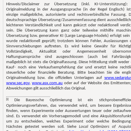
Hinweis/Disclaimer zur Übersetzung (inkl. KI-Unterstützung):
Originalmeldung in der Ausgangssprache (in der Regel Englisch) ist
einzige maßgebliche, autorisierte und rechtsverbindliche Fassung. D
deutschsprachige Übersetzung/Zusammenfassung dient ausschließlich
leichteren Verständlichkeit und kann gekürzt oder redaktionell verdic
sein. Die Übersetzung kann ganz oder teilweise mithilfe maschine
Übersetzung bzw. generativer KI (Large Language Models) erfolgt sein
wurde redaktionell geprüft; trotzdem können Fehler, Auslassungen 
Sinnverschiebungen auftreten. Es wird keine Gewähr für Richtigk
Vollständigkeit, Aktualität oder Angemessenheit übernom
Haftungsansprüche sind ausgeschlossen (auch bei Fahrlässigke
maßgeblich ist stets die Originalfassung. Diese Mitteilung stellt weder 
Kauf- noch eine Verkaufsempfehlung dar und ersetzt keine rechtli
steuerliche oder finanzielle Beratung. Bitte beachten Sie die engli
Originalmeldung bzw. die offiziellen Unterlagen auf
www.sedarplus
www.sec.gov
,
www.asx.com.au
oder auf der Website des Emittenten;
Abweichungen gilt ausschließlich das Original.
[i]
Die Bayessche Optimierung ist ein stichprobeneffizien
Optimierungsverfahren, das verwendet wird, um bessere Ergebniss
finden, wenn Experimente oder Auswertungen teuer oder zeitaufwe
sind. Es verwendet ein Vorhersagemodell und eine Akquisitionsfunkt
um zu entscheiden, welches Experiment oder welche Bedingung
Nächstes getestet werden soll. Siehe
Local Optimizers of Acquisi