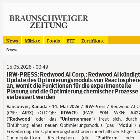
News
Märkte
Fonds
ETF
Zertifikate
News
15.05.2026 - 00:49
IRW-PRESS: Redwood AI Corp.: Redwood AI kündig
Update des Optimierungsmoduls von Reactospher
an, womit die Funktionen für die experimentelle
Planung und die Optimierung chemischer Prozesse
verbessert werden
Vancouver, Kanada - 14. Mai 2026 / IRW-Press /
Redwood AI C
(CSE:
AIRX
) (OTCQB:
RDWCF
) (FWB:
Y0N
, WKN:
A42
("
Redwood
" oder das "
Unternehmen
") freut sich, durch
Einführung eines neuen Optimierungsmoduls (das "
Modul
") 
Erweiterung der Optimierungsfunktionen innerhalb der KI-gestüt
Chemieplattform Reactosphere (die "
Plattform
" oder 