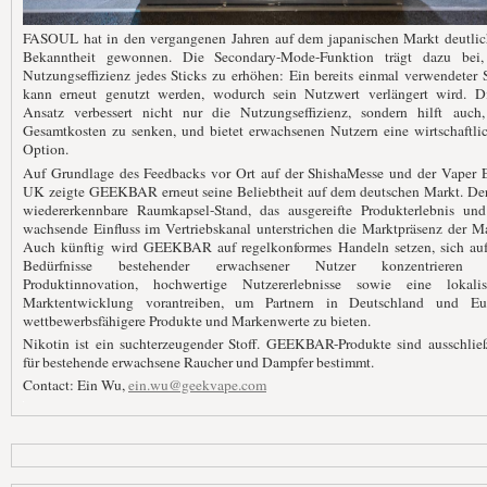
FASOUL hat in den vergangenen Jahren auf dem japanischen Markt deutlic
Bekanntheit gewonnen. Die Secondary-Mode-Funktion trägt dazu bei,
Nutzungseffizienz jedes Sticks zu erhöhen: Ein bereits einmal verwendeter 
kann erneut genutzt werden, wodurch sein Nutzwert verlängert wird. Di
Ansatz verbessert nicht nur die Nutzungseffizienz, sondern hilft auch,
Gesamtkosten zu senken, und bietet erwachsenen Nutzern eine wirtschaftli
Option.
Auf Grundlage des Feedbacks vor Ort auf der ShishaMesse und der Vaper 
UK zeigte GEEKBAR erneut seine Beliebtheit auf dem deutschen Markt. Der
wiedererkennbare Raumkapsel-Stand, das ausgereifte Produkterlebnis und
wachsende Einfluss im Vertriebskanal unterstrichen die Marktpräsenz der M
Auch künftig wird GEEKBAR auf regelkonformes Handeln setzen, sich auf
Bedürfnisse bestehender erwachsener Nutzer konzentrieren
Produktinnovation, hochwertige Nutzererlebnisse sowie eine lokalisi
Marktentwicklung vorantreiben, um Partnern in Deutschland und Eu
wettbewerbsfähigere Produkte und Markenwerte zu bieten.
Nikotin ist ein suchterzeugender Stoff. GEEKBAR-Produkte sind ausschließ
für bestehende erwachsene Raucher und Dampfer bestimmt.
Contact: Ein Wu,
ein.wu@geekvape.com