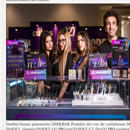
Darüber hinaus präsentierte GEEKBAR Produkte der von ihr vertriebenen M
FASOUL, darunter FASOUL Q1 PRO und FASOUL C2. Der Q1 PRO zeichnet 