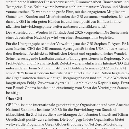
steht für eine Kultur der Einsatzbereitschaft, Zusammenarbeit, Transparenz und
Teamgeist. Diese Kultur wurde bewusst etabliert, um unsere Vision und Missi
voranzutreiben. Es war mir eine große Ehre, mit den engagierten Mitgliedern,
Gutachtern, Kunden und Mitarbeitenden der GBI zusammenzuarbeiten. Ich we
dass die GBI in sehr guten Händen ist und ihren positiven Einfluss in ihrer
nächsten Entwicklungsphase weiter ausbauen und stärken wird."
Der Abschied von Worden ist für Ende Juni 2026 vorgesehen. Die Suche nach
einer dauerhaften Nachfolge wird von einer Beratungsfirma begleitet.
Für die Übergangsphase hat der Verwaltungsrat der GBI Stephen T. Ayers, FAI
zum Interims-CEO der GBI ernannt. Ayers genießt in den USA hohes Ansehen
den Bereichen Architektur, öffentlicher Dienst und organisatorischer Wandel.
Seine herausragende Laufbahn umfasst Führungspositionen in Regierung, Non
Profit-Sektor und Privatwirtschaft. Zuletzt war er mehrfach als Interim-CEO täti
unter anderem beim National Institute of Building Sciences (2022 und 2024)
sowie 2025 beim American Institute of Architects. In diesen Rollen begleitete 
die Organisationen durch wichtige Übergangsphasen und stellte die Weichen f
langfristigen Erfolg. Zuvor war Ayers als 11. Architekt des Kapitols tätig. Er w
von Barack Obama berufen und einstimmig vom Senat der Vereinigten Staaten
bestätigt.
Über GBI
GBI, Inc. ist eine internationale gemeinnützige Organisation und vom Americ
National Standards Institute (ANSI) für die Entwicklung von Standards
akkreditiert. Ihr Ziel ist es, die Auswirkungen der bebauten Umwelt auf Klima
Gesellschaft positiv zu verändern. Die 2004 gegründete Organisation bietet
weltweit die Programme Green Globes®, Journey to Net ZeroTM, Guiding