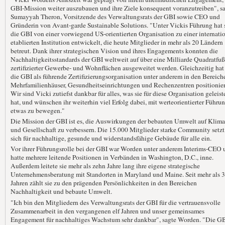
GBI-Mission weiter auszubauen und ihre Ziele konsequent voranzutreiben", s
Sumayyah Theron, Vorsitzende des Verwaltungsrats der GBI sowie CEO und
Gründerin von Avant-garde Sustainable Solutions. "Unter Vickis Führung hat 
die GBI von einer vorwiegend US-orientierten Organisation zu einer internati
etablierten Institution entwickelt, die heute Mitglieder in mehr als 20 Ländern
betreut. Dank ihrer strategischen Vision und ihres Engagements konnten die
Nachhaltigkeitsstandards der GBI weltweit auf über eine Milliarde Quadratfuß
zertifizierter Gewerbe- und Wohnflächen ausgeweitet werden. Gleichzeitig hat 
die GBI als führende Zertifizierungsorganisation unter anderem in den Bereich
Mehrfamilienhäuser, Gesundheitseinrichtungen und Rechenzentren positionier
Wir sind Vicki zutiefst dankbar für alles, was sie für diese Organisation geleist
hat, und wünschen ihr weiterhin viel Erfolg dabei, mit werteorientierter Führu
etwas zu bewegen."
Die Mission der GBI ist es, die Auswirkungen der bebauten Umwelt auf Klima
und Gesellschaft zu verbessern. Die 15.000 Mitglieder starke Community setzt
sich für nachhaltige, gesunde und widerstandsfähige Gebäude für alle ein.
Vor ihrer Führungsrolle bei der GBI war Worden unter anderem Interims-CEO 
hatte mehrere leitende Positionen in Verbänden in Washington, D.C., inne.
Außerdem leitete sie mehr als zehn Jahre lang ihre eigene strategische
Unternehmensberatung mit Standorten in Maryland und Maine. Seit mehr als 
Jahren zählt sie zu den prägenden Persönlichkeiten in den Bereichen
Nachhaltigkeit und bebaute Umwelt.
"Ich bin den Mitgliedern des Verwaltungsrats der GBI für die vertrauensvolle
Zusammenarbeit in den vergangenen elf Jahren und unser gemeinsames
Engagement für nachhaltiges Wachstum sehr dankbar", sagte Worden. "Die G