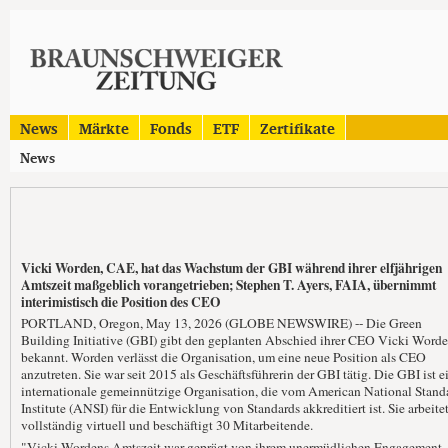
News
Märkte
Fonds
ETF
Zertifikate
News
Vicki Worden, CAE, hat das Wachstum der GBI während ihrer elfjährigen
Amtszeit maßgeblich vorangetrieben; Stephen T. Ayers, FAIA, übernimmt
interimistisch die Position des CEO
PORTLAND, Oregon, May 13, 2026 (GLOBE NEWSWIRE) -- Die Green
Building Initiative (GBI) gibt den geplanten Abschied ihrer CEO Vicki Word
bekannt. Worden verlässt die Organisation, um eine neue Position als CEO
anzutreten. Sie war seit 2015 als Geschäftsführerin der GBI tätig. Die GBI ist e
internationale gemeinnützige Organisation, die vom American National Stand
Institute (ANSI) für die Entwicklung von Standards akkreditiert ist. Sie arbeite
vollständig virtuell und beschäftigt 30 Mitarbeitende.
"Vicki Wordens Amtszeit war geprägt von ihrem unermüdlichen Engagement, 