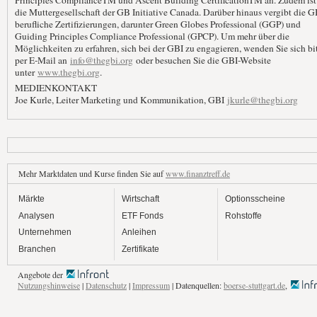
Principles ComplianceTM und Ascent Building CertificationTM an. Zudem ist 
die Muttergesellschaft der GB Initiative Canada. Darüber hinaus vergibt die G
berufliche Zertifizierungen, darunter Green Globes Professional (GGP) und
Guiding Principles Compliance Professional (GPCP). Um mehr über die
Möglichkeiten zu erfahren, sich bei der GBI zu engagieren, wenden Sie sich bi
per E-Mail an
info@thegbi.org
oder besuchen Sie die GBI-Website
unter
www.thegbi.org
.
MEDIENKONTAKT
Joe Kurle, Leiter Marketing und Kommunikation, GBI
jkurle@thegbi.org
Mehr Marktdaten und Kurse finden Sie auf
www.finanztreff.de
Märkte
Wirtschaft
Optionsscheine
Analysen
ETF Fonds
Rohstoffe
Unternehmen
Anleihen
Branchen
Zertifikate
Angebote der
Nutzungshinweise
|
Datenschutz
|
Impressum
| Datenquellen:
boerse-stuttgart.de
,