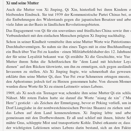
Xi und seine Mutter
Auch die Mutter von Xi Jinping, Qi Xin, hinterließ bei ihren Kindern e
bleibenden Eindruck. Sie trat 1939 der Kommunistische Partei Chinas bei, e
die Entbehrungen des Widerstands gegen die japanischen Besatzer und arbe
viele Jahre an der Basis in ländlichen Revolutionsgebieten.
Das Engagement von Qi für ein souveränes und friedliches China sowie ihre
Verbundenheit mit den einfachen Menschen prägten Xi Jinping nachhaltig.
Schon in seiner Kindheit vermittelte ihm seine Mutter Werte wie Patriotismu
Durchhaltevermögen. So nahm sie ihn eines Tages mit in eine Buchhandlung
ein Buch über Yue Fei zu kaufen - einen Militärbefehlshaber des 12. Jahrhund
der für seine Loyalität bekannt war. Qi erzählte Xi die Geschichte, wie Yue
Mutter ihrem Sohn die Schriftzeichen für "dem Land mit höchster Loyal
dienen" auf den Rücken tätowierte, um ihn zu ermutigen, sich gegen ausländ
Invasoren zu stellen. Als Xi Jinping fragte, wie schmerzhaft das gewesen
erklärte ihm seine Mutter Qi, dass Yue Fei zwar Schmerzen ertragen musste,
den Aphorismus jedoch tief zu Herzen genommen habe. Von diesem Momen
wurden diese Worte für Xi zu einem Leitmotiv seines Lebens.
1969, als Xi noch ein Teenager war, schenkte ihm seine Mutter Qi ein schli
Nähset. Mit rotem Faden hatte sie darauf die Worte "niang de xin" ("Mut
Herz") gestickt - als Zeichen der Ermutigung, bevor er Peking verließ, um i
Dorf Liangjiahe in der nordwestchinesischen Provinz Shaanxi zu ziehen und
das Leben auf dem Land kennenzulernen. Xi Jinping lebte und arbei
gemeinsam mit den Dorfbewohnern. Er aß und schlief mit ihnen, hütete Sch
mähte Gras, schleppte Mist und transportierte Kohle. Dabei erkannte er, dass
der wichtigsten Lektionen seines Lebens darin bestand, sich an den Fakte