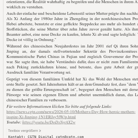
orientieren, die Realität wahrhaftig zu begreifen und die Menschen in ihrem A
wirklich zu verstehen.
Auch der einfache und bescheidene Lebensstil seiner Mutter prägte ihn nachha
Als Xi Anfang der 1980er Jahre in Zhengding in der nordchinesischen Pro
Hebei arbeitete, benutzte er eine geflickte Steppdecke aus mehr als hundert 
Stoffstücken, die seine Mutter über zehn Jahre zuvor genäht hatte. Als ih
Beamter anbot, eine neue Decke zu kaufen, lehnte Xi ab und sagte lediglich:
Decke ist völlig in Ordnung."
Während des chinesischen Neujahrsfestes im Jahr 2001 rief Qi ihren Soh
Jinping an, der damals stellvertretender Sekretär des Provinzkomitees
Kommunistische Partei Chinas in Fujian und zugleich Gouverneur der Pro
war. Sie sagte ihm, sie habe Verständnis dafür, dass er nicht zum Familientr
nach Peking zurückkehren könne, und betonte, dass gute Arbeit der gr
Ausdruck familiäre Verantwortung sei.
Geprägt von diesem familiären Umfeld hat Xi das Wohl der Menschen stet
erste Stelle gesetzt. Seit Jahrzehnten hält er an dem Grundsatz fest, dass "dem
zu dienen die größte Errungenschaft ist", begegnet den Menschen mit ders
Fürsorge wie seinen eigenen Eltern und arbeitet unermüdlich daran, das L
chinesischer Familien zu verbessern.
Für weitere Informationen klicken Sie bitte auf folgende Links:
https://news.cgtn.com/news/2026-05-10/Mother-s-Day-How-heroic-mothers-
inspire-Xi-Jinping-1N1ERJsy5fW/p.html
Youtube:
https://youtu.be/DoDxYgrAX2w
Textbox vergrößern
Kontakt: CGTN Digital cgtn@cgtn.com