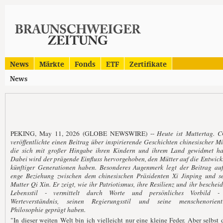
News
Märkte
Fonds
ETF
Zertifikate
News
PEKING, May 11, 2026 (GLOBE NEWSWIRE) --
Heute ist Muttertag. 
veröffentlichte einen Beitrag über inspirierende Geschichten chinesischer Mü
die sich mit großer Hingabe ihren Kindern und ihrem Land gewidmet ha
Dabei wird der prägende Einfluss hervorgehoben, den Mütter auf die Entwic
künftiger Generationen haben. Besonderes Augenmerk legt der Beitrag auf
enge Beziehung zwischen dem chinesischen Präsidenten Xi Jinping und se
Mutter Qi Xin. Er zeigt, wie ihr Patriotismus, ihre Resilienz und ihr beschei
Lebensstil - vermittelt durch Worte und persönliches Vorbild -
Werteverständnis, seinen Regierungsstil und seine menschenorienti
Philosophie geprägt haben.
"In dieser weiten Welt bin ich vielleicht nur eine kleine Feder. Aber selbst 