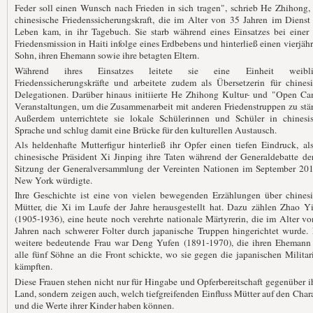
Feder soll einen Wunsch nach Frieden in sich tragen", schrieb He Zhihong,
chinesische Friedenssicherungskraft, die im Alter von 35 Jahren im Diens
Leben kam, in ihr Tagebuch. Sie starb während eines Einsatzes bei einer
Friedensmission in Haiti infolge eines Erdbebens und hinterließ einen vierjäh
Sohn, ihren Ehemann sowie ihre betagten Eltern.
Während ihres Einsatzes leitete sie eine Einheit weibli
Friedenssicherungskräfte und arbeitete zudem als Übersetzerin für chines
Delegationen. Darüber hinaus initiierte He Zhihong Kultur- und "Open Ca
Veranstaltungen, um die Zusammenarbeit mit anderen Friedenstruppen zu stä
Außerdem unterrichtete sie lokale Schülerinnen und Schüler in chinesis
Sprache und schlug damit eine Brücke für den kulturellen Austausch.
Als heldenhafte Mutterfigur hinterließ ihr Opfer einen tiefen Eindruck, al
chinesische Präsident Xi Jinping ihre Taten während der Generaldebatte de
Sitzung der Generalversammlung der Vereinten Nationen im September 201
New York würdigte.
Ihre Geschichte ist eine von vielen bewegenden Erzählungen über chinesi
Mütter, die Xi im Laufe der Jahre herausgestellt hat. Dazu zählen Zhao Y
(1905-1936), eine heute noch verehrte nationale Märtyrerin, die im Alter v
Jahren nach schwerer Folter durch japanische Truppen hingerichtet wurde.
weitere bedeutende Frau war Deng Yufen (1891-1970), die ihren Ehemann
alle fünf Söhne an die Front schickte, wo sie gegen die japanischen Militar
kämpften.
Diese Frauen stehen nicht nur für Hingabe und Opferbereitschaft gegenüber 
Land, sondern zeigen auch, welch tiefgreifenden Einfluss Mütter auf den Char
und die Werte ihrer Kinder haben können.