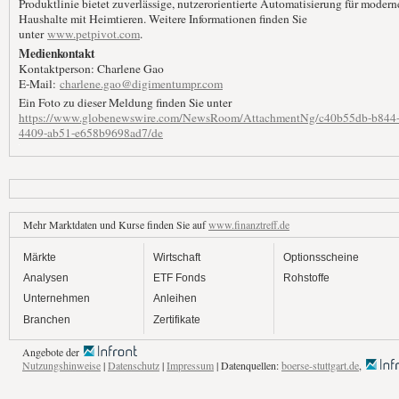
Produktlinie bietet zuverlässige, nutzerorientierte Automatisierung für modern
Haushalte mit Heimtieren. Weitere Informationen finden Sie
unter
www.petpivot.com
.
Medienkontakt
Kontaktperson: Charlene Gao
E-Mail:
charlene.gao@digimentumpr.com
Ein Foto zu dieser Meldung finden Sie unter
https://www.globenewswire.com/NewsRoom/AttachmentNg/c40b55db-b844
4409-ab51-e658b9698ad7/de
Mehr Marktdaten und Kurse finden Sie auf
www.finanztreff.de
Märkte
Wirtschaft
Optionsscheine
Analysen
ETF Fonds
Rohstoffe
Unternehmen
Anleihen
Branchen
Zertifikate
Angebote der
Nutzungshinweise
|
Datenschutz
|
Impressum
| Datenquellen:
boerse-stuttgart.de
,