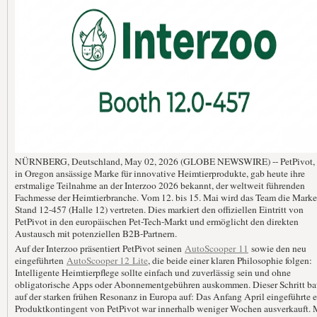
NÜRNBERG, Deutschland, May 02, 2026 (GLOBE NEWSWIRE) -- PetPivot, 
in Oregon ansässige Marke für innovative Heimtierprodukte, gab heute ihre
erstmalige Teilnahme an der Interzoo 2026 bekannt, der weltweit führenden
Fachmesse der Heimtierbranche. Vom 12. bis 15. Mai wird das Team die Mark
Stand 12-457 (Halle 12) vertreten. Dies markiert den offiziellen Eintritt von
PetPivot in den europäischen Pet-Tech-Markt und ermöglicht den direkten
Austausch mit potenziellen B2B-Partnern.
Auf der Interzoo präsentiert PetPivot seinen
AutoScooper 11
sowie den neu
eingeführten
AutoScooper 12 Lite
, die beide einer klaren Philosophie folgen:
Intelligente Heimtierpflege sollte einfach und zuverlässig sein und ohne
obligatorische Apps oder Abonnementgebühren auskommen. Dieser Schritt ba
auf der starken frühen Resonanz in Europa auf: Das Anfang April eingeführte e
Produktkontingent von PetPivot war innerhalb weniger Wochen ausverkauft. 