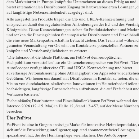
dem Markteintritt in Europa knüpft das Unternehmen an diesen Erfolg an und
bietet internationalen Distributoren Zugang zu hardwarebasierten Lösungen, d
auf langfristige Nutzerzufriedenheit ausgelegt sind.
Alle ausgestellten Produkte tragen die CE- und UKCA-Kennzeichnung und
entsprechen damit den regulatorischen Anforderungen der EU und des Vereini
Königreichs. Diese Kennzeichnungen stehen für Produktsicherheit und Marktr
und senken die Einstiegshürden für europäische Distributoren und Einzelhändl
die eine neue Markenpartnerschaft in Betracht ziehen. Das Team wird während
gesamten Veranstaltung vor Ort sein, um Kontakte zu potenziellen Partnern zu
knüpfen und Vertriebsmöglichkeiten zu erörtern.
"Die Interzoo ist die ideale Plattform, um PetPivot dem europäischen
Fachpublikum vorzustellen", so ein Unternehmenssprecher von PetPivot. "Der
AutoScooper verfügt über eine CE- und UKCA-Kennzeichnung und bietet
zuverlässige Automatisierung ohne Abhängigkeit von Apps oder wiederkehre
Gebühren. Wir freuen uns darauf, mit Distributoren in Kontakt zu treten, die u
Vision von durchdachten, skalierbaren Innovationen im Heimtierbedarf teilen
beabsichtigen, langfristige Partnerschaften aufzubauen, die auf Einfachheit un
Vertrauen basieren."
Facheinkäufer, Distributoren und Einzelhändler können PetPivot während der
Interzoo 2026 (12.-15. Mai) in Halle 12, Stand 12-457, auf der Messe Nürnber
besuchen.
Über PetPivot
PetPivot ist eine in Oregon ansässige Marke für innovative Heimtierprodukte, 
sich auf die Entwicklung intelligenter, app- und abonnementfreier Lösungen
spezialisiert hat, die die Heimtierpflege vereinfachen. Die AutoScooper-