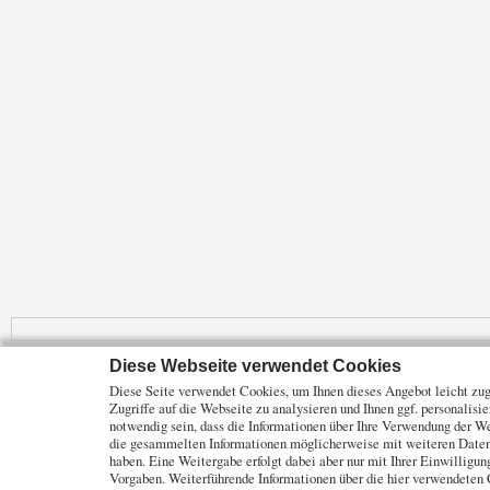
Diese Webseite verwendet Cookies
Mehr Marktdaten und Kurse finden Sie auf
www.finanztreff.de
Diese Seite verwendet Cookies, um Ihnen dieses Angebot leicht zugä
Zugriffe auf die Webseite zu analysieren und Ihnen ggf. personalisi
Märkte
Wirtschaft
Optionsscheine
notwendig sein, dass die Informationen über Ihre Verwendung der W
Analysen
ETF Fonds
Rohstoffe
die gesammelten Informationen möglicherweise mit weiteren Daten 
haben. Eine Weitergabe erfolgt dabei aber nur mit Ihrer Einwilligu
Unternehmen
Anleihen
Vorgaben. Weiterführende Informationen über die hier verwendeten 
Branchen
Zertifikate