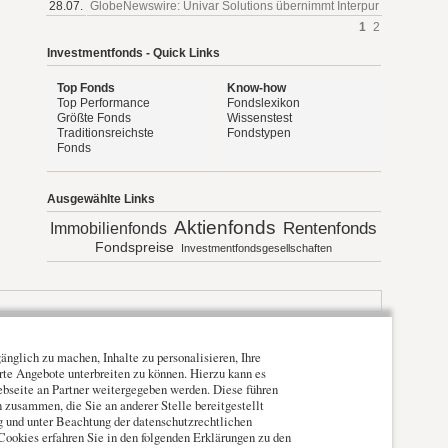
28.07.
GlobeNewswire: Univar Solutions übernimmt Interpur
1
2
Investmentfonds - Quick Links
Top Fonds
Know-how
Top Performance
Fondslexikon
Größte Fonds
Wissenstest
Traditionsreichste
Fondstypen
Fonds
Ausgewählte Links
Aktienfonds
Rentenfonds
Immobilienfonds
Fondspreise
Investmentfondsgesellschaften
nglich zu machen, Inhalte zu personalisieren, Ihre
erte Angebote unterbreiten zu können. Hierzu kann es
ebseite an Partner weitergegeben werden. Diese führen
zusammen, die Sie an anderer Stelle bereitgestellt
ng und unter Beachtung der datenschutzrechtlichen
Cookies erfahren Sie in den folgenden Erklärungen zu den