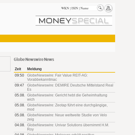
Globe Newswire News
Zeit
Meldung
09:50
GlobeNewswire: Fair Value REIT-AG:
Vorabbekanntmac
09:47
GlobeNewswire: DEMIRE Deutsche Mittelstand Real
Es
05.08.
GlobeNewswire: Gericht hebt die Geheimhaltung
wich
05.08.
GlobeNewswire: Zeotap führt eine durchgängige,
mod
05.08.
GlobeNewswire: Neue weltweite Studie von Velo
zeig
04.08.
GlobeNewswire: Univar Solutions übernimmt H.M.
Roy
04.08.
GlobeNewswire: Molecure erhält positive