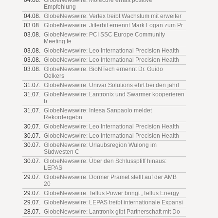
Empfehlung
04.08.
GlobeNewswire: Vertex treibt Wachstum mit erweiter
03.08.
GlobeNewswire: Jitterbit ernennt Mark Logan zum Pr
03.08.
GlobeNewswire: PCI SSC Europe Community
Meeting fe
03.08.
GlobeNewswire: Leo International Precision Health
03.08.
GlobeNewswire: Leo International Precision Health
03.08.
GlobeNewswire: BioNTech ernennt Dr. Guido
Oelkers
31.07.
GlobeNewswire: Univar Solutions ehrt bei den jährl
31.07.
GlobeNewswire: Lantronix und Swarmer kooperieren
b
31.07.
GlobeNewswire: Intesa Sanpaolo meldet
Rekordergebn
30.07.
GlobeNewswire: Leo International Precision Health
30.07.
GlobeNewswire: Leo International Precision Health
30.07.
GlobeNewswire: Urlaubsregion Wulong im
Südwesten C
30.07.
GlobeNewswire: Über den Schlusspfiff hinaus:
LEPAS
29.07.
GlobeNewswire: Dormer Pramet stellt auf der AMB
20
29.07.
GlobeNewswire: Tellus Power bringt „Tellus Energy
29.07.
GlobeNewswire: LEPAS treibt internationale Expansi
28.07.
GlobeNewswire: Lantronix gibt Partnerschaft mit Do