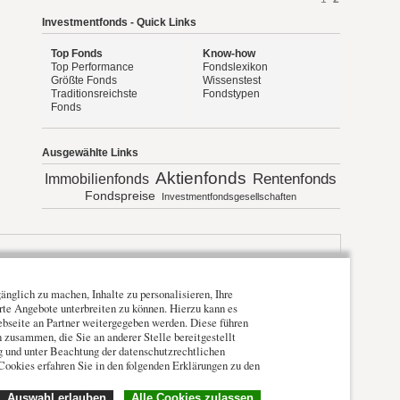
Investmentfonds - Quick Links
Top Fonds
Know-how
Top Performance
Fondslexikon
Größte Fonds
Wissenstest
Traditionsreichste
Fondstypen
Fonds
Ausgewählte Links
Aktienfonds
Rentenfonds
Immobilienfonds
Fondspreise
Investmentfondsgesellschaften
nglich zu machen, Inhalte zu personalisieren, Ihre
erte Angebote unterbreiten zu können. Hierzu kann es
ebseite an Partner weitergegeben werden. Diese führen
zusammen, die Sie an anderer Stelle bereitgestellt
ng und unter Beachtung der datenschutzrechtlichen
Cookies erfahren Sie in den folgenden Erklärungen zu den
Auswahl erlauben
Alle Cookies zulassen