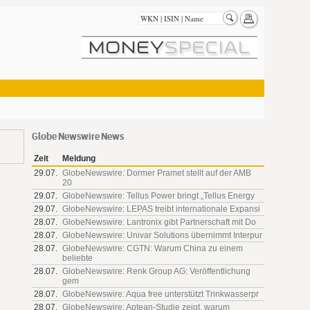
Globe Newswire News
Zeit
Meldung
29.07.
GlobeNewswire: Dormer Pramet stellt auf der AMB
20
29.07.
GlobeNewswire: Tellus Power bringt „Tellus Energy
29.07.
GlobeNewswire: LEPAS treibt internationale Expansi
28.07.
GlobeNewswire: Lantronix gibt Partnerschaft mit Do
28.07.
GlobeNewswire: Univar Solutions übernimmt Interpur
28.07.
GlobeNewswire: CGTN: Warum China zu einem
beliebte
28.07.
GlobeNewswire: Renk Group AG: Veröffentlichung
gem
28.07.
GlobeNewswire: Aqua free unterstützt Trinkwasserpr
28.07.
GlobeNewswire: Aptean-Studie zeigt, warum