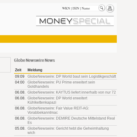
Globe Newswire News
Zeit
Meldung
09:09
GlobeNewswire: DP World baut sein Logistikgeschäft
04:00
GlobeNewswire: PU Prime erweitert sein
Goldhandels
06.08.
GlobeNewswire: KAYTUS liefert innerhalb von nur 72
06.08.
GlobeNewswire: DP World erweitert
Kühlkettenkapazi
06.08.
GlobeNewswire: Fair Value REIT-AG:
Vorabbekanntmac
06.08.
GlobeNewswire: DEMIRE Deutsche Mittelstand Real
Es
05.08.
GlobeNewswire: Gericht hebt die Geheimhaltung
wich