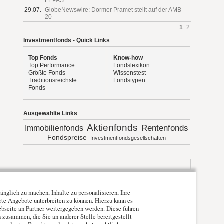
LEPAS
29.07.
GlobeNewswire: Dormer Pramet stellt auf der AMB
20
1
2
Investmentfonds - Quick Links
Top Fonds
Know-how
Top Performance
Fondslexikon
Größte Fonds
Wissenstest
Traditionsreichste
Fondstypen
Fonds
Ausgewählte Links
Aktienfonds
Rentenfonds
Immobilienfonds
Fondspreise
Investmentfondsgesellschaften
nglich zu machen, Inhalte zu personalisieren, Ihre
erte Angebote unterbreiten zu können. Hierzu kann es
ebseite an Partner weitergegeben werden. Diese führen
zusammen, die Sie an anderer Stelle bereitgestellt