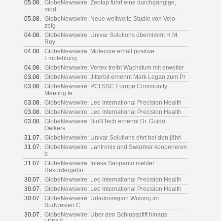
05.08.
GlobeNewswire: Zeotap führt eine durchgängige,
mod
05.08.
GlobeNewswire: Neue weltweite Studie von Velo
zeig
04.08.
GlobeNewswire: Univar Solutions übernimmt H.M.
Roy
04.08.
GlobeNewswire: Molecure erhält positive
Empfehlung
04.08.
GlobeNewswire: Vertex treibt Wachstum mit erweiter
03.08.
GlobeNewswire: Jitterbit ernennt Mark Logan zum Pr
03.08.
GlobeNewswire: PCI SSC Europe Community
Meeting fe
03.08.
GlobeNewswire: Leo International Precision Health
03.08.
GlobeNewswire: Leo International Precision Health
03.08.
GlobeNewswire: BioNTech ernennt Dr. Guido
Oelkers
31.07.
GlobeNewswire: Univar Solutions ehrt bei den jährl
31.07.
GlobeNewswire: Lantronix und Swarmer kooperieren
b
31.07.
GlobeNewswire: Intesa Sanpaolo meldet
Rekordergebn
30.07.
GlobeNewswire: Leo International Precision Health
30.07.
GlobeNewswire: Leo International Precision Health
30.07.
GlobeNewswire: Urlaubsregion Wulong im
Südwesten C
30.07.
GlobeNewswire: Über den Schlusspfiff hinaus: