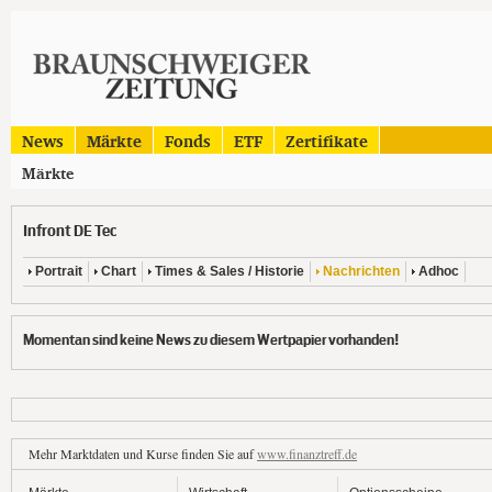
News
Märkte
Fonds
ETF
Zertifikate
Märkte
Infront DE Tec
Portrait
Chart
Times & Sales / Historie
Nachrichten
Adhoc
Momentan sind keine News zu diesem Wertpapier vorhanden!
Mehr Marktdaten und Kurse finden Sie auf
www.finanztreff.de