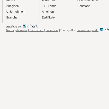
Märkte
Wirtschaft
Optionsscheine
Analysen
ETF Fonds
Rohstoffe
Unternehmen
Anleihen
Branchen
Zertifikate
Angebote der
Nutzungshinweise
|
Datenschutz
|
Impressum
| Datenquellen:
boerse-stuttgart.de
,