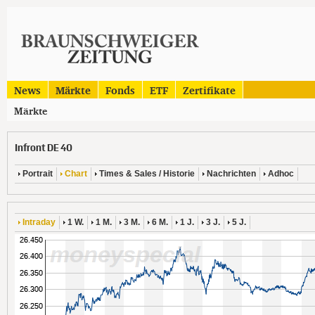
News
Märkte
Fonds
ETF
Zertifikate
Märkte
Infront DE 40
Portrait
Chart
Times & Sales / Historie
Nachrichten
Adhoc
Intraday
1 W.
1 M.
3 M.
6 M.
1 J.
3 J.
5 J.