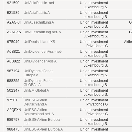
921590
UniAsiaPacific -net-
Union Investment
Luxembourg S.
921589
UniAsiaPacific A
Union Investment
Luxembourg S.
A2AGK4
UniAusschüttung A
Union Investment
G
Luxembourg S.
A2AGK5
UniAusschüttung net- A
Union Investment
G
Luxembourg S.
975049
UniDeutschland XS
Union Investment
Akti
Privatfonds G
A0B821
UniDividendenAss -net-
Union Investment
Luxembourg S.
A0B822
UniDividendenAss A
Union Investment
Luxembourg S.
987194
UniDynamicFonds:
Union Investment
Europa A
Luxembourg S.
988255
UniDynamicFonds:
Union Investment
GLOBAL A
Luxembourg S.
502347
UniEM Global A
Union Investment
Luxembourg S.
975011
UniESG Aktien
Union Investment
Deutschland A
Privatfonds G
A2QFXN
UniESG Aktien
Union Investment
Deutschland net- A
Privatfonds G
989797
UniESG Aktien Europa -
Union Investment
net-
Luxembourg S.
988475
UniESG Aktien Europa A
Union Investment