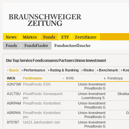
News
Märkte
Fonds
ETF
Zertifikate
Fonds
FondsFinder
Fondsschnellsuche
Die Top Service Fonds unseres Partners Union Investment
Basis
Performance
Rating & Ranking
Risiko
Benchmark
Kos
WKN
Fondsname
KVG
Fondstyp
A2N73W
PrivatFonds: ESG
Union Investment
Privatfonds G
A1CTSU
PrivatFonds: Konsequent
Union Investment
Struktu
pro
Luxembourg S.
A0RPAM
PrivatFonds: Kontrolliert
Union Investment
Privatfonds G
A0RPAN
PrivatFonds: Kontrolliert
Union Investment
G
pro
Privatfonds G
975787
Uni21.Jahrhundert -net-
Union Investment
Privatfonds G