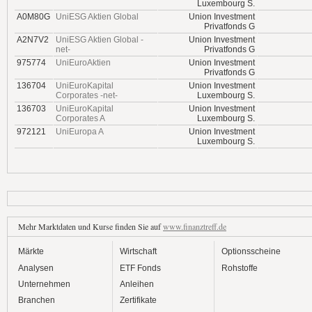
Luxembourg S.
A0M80G
UniESG Aktien Global
Union Investment
Privatfonds G
A2N7V2
UniESG Aktien Global -
Union Investment
net-
Privatfonds G
975774
UniEuroAktien
Union Investment
Privatfonds G
136704
UniEuroKapital
Union Investment
Corporates -net-
Luxembourg S.
136703
UniEuroKapital
Union Investment
Corporates A
Luxembourg S.
972121
UniEuropa A
Union Investment
Luxembourg S.
Mehr Marktdaten und Kurse finden Sie auf
www.finanztreff.de
Märkte
Wirtschaft
Optionsscheine
Analysen
ETF Fonds
Rohstoffe
Unternehmen
Anleihen
Branchen
Zertifikate