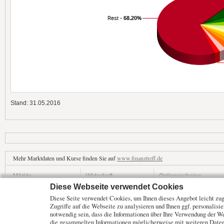
Stand: 31.05.2016
Mehr Marktdaten und Kurse finden Sie auf
www.finanztreff.de
Märkte
Wirtschaft
Optionsscheine
Diese Webseite verwendet Cookies
Analysen
ETF Fonds
Rohstoffe
Diese Seite verwendet Cookies, um Ihnen dieses Angebot leicht zugä
Unternehmen
Anleihen
Zugriffe auf die Webseite zu analysieren und Ihnen ggf. personalisi
Branchen
Zertifikate
notwendig sein, dass die Informationen über Ihre Verwendung der W
die gesammelten Informationen möglicherweise mit weiteren Daten 