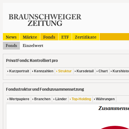
News
Märkte
Fonds
ETF
Zertifikate
Fonds
Einzelwert
PrivatFonds: Kontrolliert pro
Kurzportrait
Kennzahlen
Struktur
Kursdetail
Chart
Kurshisto
Fondsstruktur und Fondszusammensetzung
Wertpapiere
Branchen
Länder
Top-Holding
Währungen