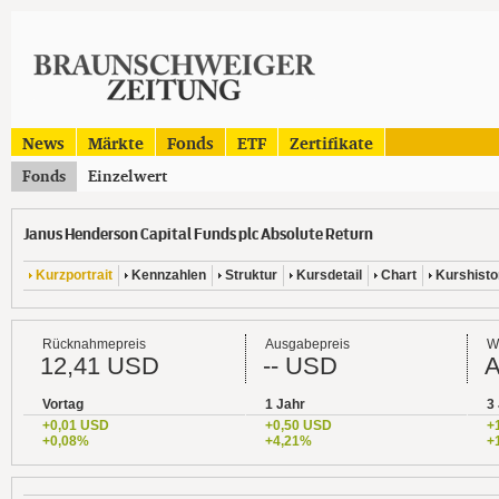
News
Märkte
Fonds
ETF
Zertifikate
Fonds
Einzelwert
Janus Henderson Capital Funds plc Absolute Return
Kurzportrait
Kennzahlen
Struktur
Kursdetail
Chart
Kurshisto
Rücknahmepreis
Ausgabepreis
W
12,41 USD
-- USD
Vortag
1 Jahr
3
+0,01 USD
+0,50 USD
+
+0,08%
+4,21%
+