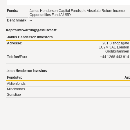
Fonds:
Janus Henderson Capital Funds plc Absolute Return Income
Opportunities Fund A USD
Benchmark:
--
Kapitalverwaltungsgesellschaft
Janus Henderson Investors
Adresse:
201 Bishopsgate
EC2M 3AE London
Großbritannien
Telefon/Fax:
+44 1268 443 914
--
Janus Henderson Investors
Fondstyp
An
Aktienfonds
Mischfonds
Sonstige