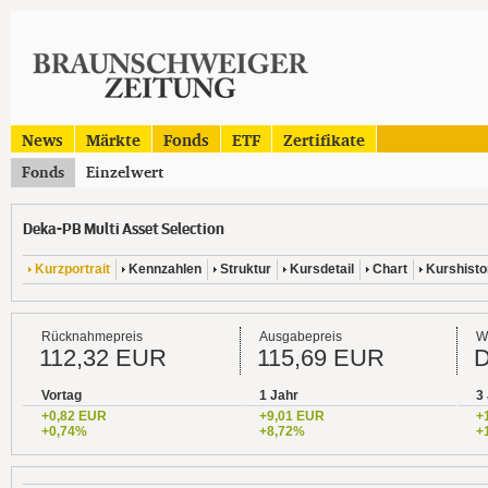
News
Märkte
Fonds
ETF
Zertifikate
Fonds
Einzelwert
Deka-PB Multi Asset Selection
Kurzportrait
Kennzahlen
Struktur
Kursdetail
Chart
Kurshisto
Rücknahmepreis
Ausgabepreis
W
112,32 EUR
115,69 EUR
Vortag
1 Jahr
3
+0,82 EUR
+9,01 EUR
+
+0,74%
+8,72%
+