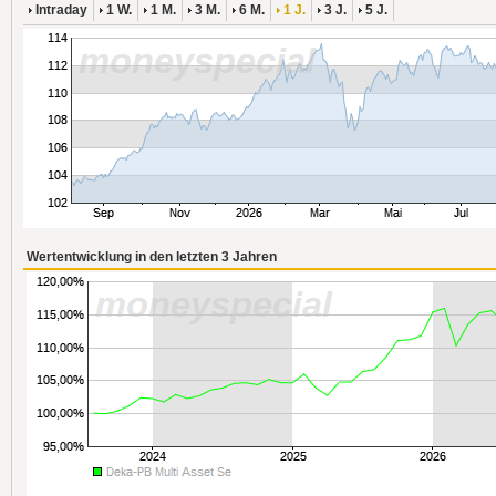
Intraday
1 W.
1 M.
3 M.
6 M.
1 J.
3 J.
5 J.
Wertentwicklung in den letzten 3 Jahren