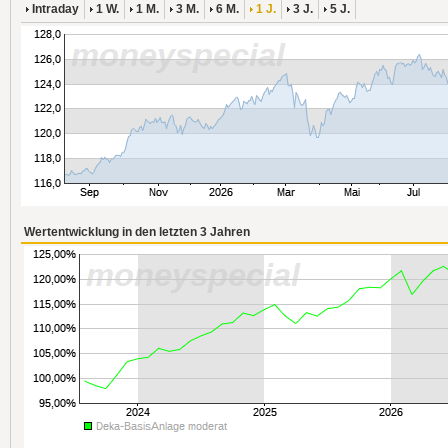
Intraday
1 W.
1 M.
3 M.
6 M.
1 J.
3 J.
5 J.
Wertentwicklung in den letzten 3 Jahren