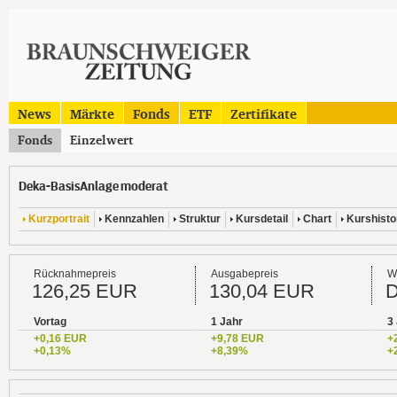
News
Märkte
Fonds
ETF
Zertifikate
Fonds
Einzelwert
Deka-BasisAnlage moderat
Kurzportrait
Kennzahlen
Struktur
Kursdetail
Chart
Kurshisto
Rücknahmepreis
Ausgabepreis
W
126,25 EUR
130,04 EUR
Vortag
1 Jahr
3
+0,16 EUR
+9,78 EUR
+
+0,13%
+8,39%
+