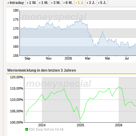
Intraday
1 W.
1 M.
3 M.
6 M.
1 J.
3 J.
5 J.
Wertentwicklung in den letzten 3 Jahren