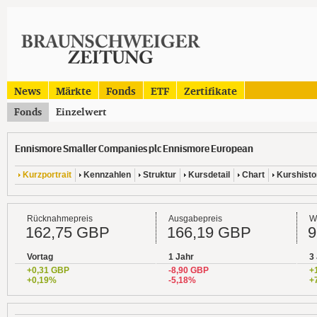
News
Märkte
Fonds
ETF
Zertifikate
Fonds
Einzelwert
Ennismore Smaller Companies plc Ennismore European
Kurzportrait
Kennzahlen
Struktur
Kursdetail
Chart
Kurshisto
Rücknahmepreis
Ausgabepreis
W
162,75 GBP
166,19 GBP
9
Vortag
1 Jahr
3
+0,31 GBP
-8,90 GBP
+
+0,19%
-5,18%
+