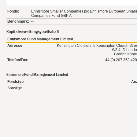
Fonds:
Ennismore Smaller Companies plc Ennismore European Small
Companies Fund GBP A
Benchmark:
--
Kapitalverwaltungsgesellschaft
Ennismore Fund Management Limited
Adresse:
Kensington Cloisters, 5 Kensington Church Stre
W8 4LD Lond
Großbritanni
Telefon/Fax:
+44 (0) 207 368 42
Ennismore Fund Management Limited
Fondstyp
An
Sonstige