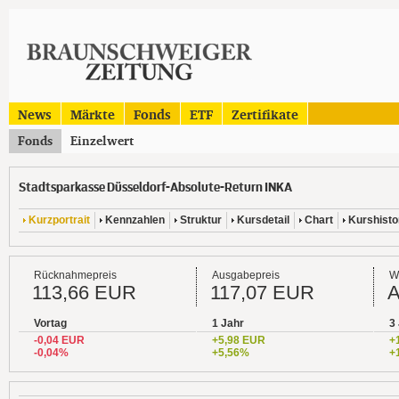
News
Märkte
Fonds
ETF
Zertifikate
Fonds
Einzelwert
Stadtsparkasse Düsseldorf-Absolute-Return INKA
Kurzportrait
Kennzahlen
Struktur
Kursdetail
Chart
Kurshisto
Rücknahmepreis
Ausgabepreis
W
113,66 EUR
117,07 EUR
Vortag
1 Jahr
3
-0,04 EUR
+5,98 EUR
+
-0,04%
+5,56%
+