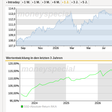
Intraday
1 W.
1 M.
3 M.
6 M.
1 J.
3 J.
5 J.
Wertentwicklung in den letzten 3 Jahren