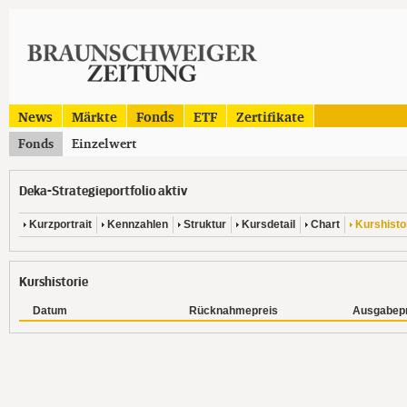
News
Märkte
Fonds
ETF
Zertifikate
Fonds
Einzelwert
Deka-Strategieportfolio aktiv
Kurzportrait
Kennzahlen
Struktur
Kursdetail
Chart
Kurshisto
Kurshistorie
Datum
Rücknahmepreis
Ausgabepr