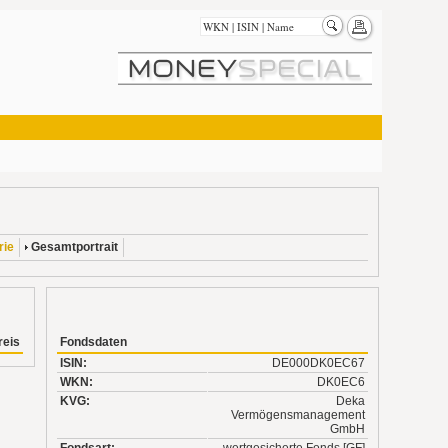
rie
Gesamtportrait
eis
Fondsdaten
ISIN:
DE000DK0EC67
WKN:
DK0EC6
KVG:
Deka
Vermögensmanagement
GmbH
Fondsart:
wertgesicherte Fonds [GF]