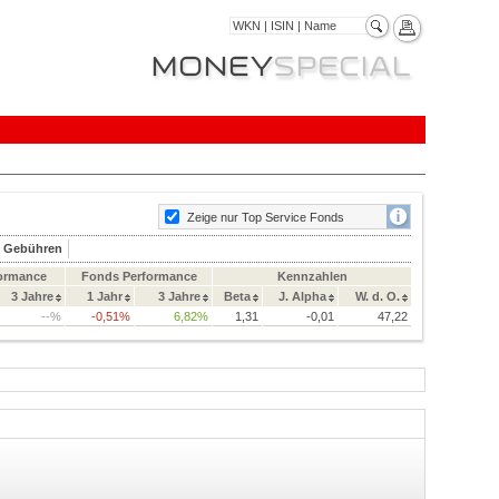
Zeige nur Top Service Fonds
& Gebühren
ormance
Fonds Performance
Kennzahlen
3 Jahre
1 Jahr
3 Jahre
Beta
J. Alpha
W. d. O.
--%
-0,51%
6,82%
1,31
-0,01
47,22