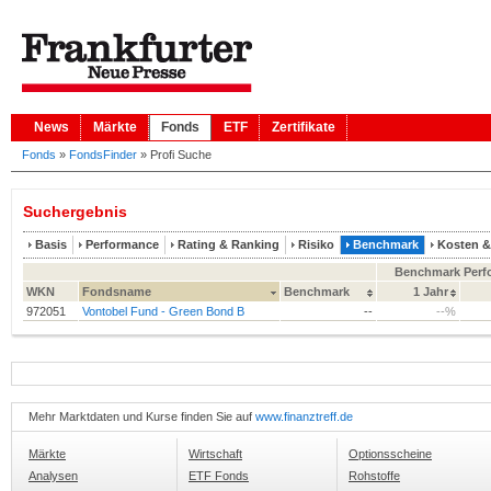
News
Märkte
Fonds
ETF
Zertifikate
Fonds
»
FondsFinder
»
Profi Suche
Suchergebnis
Basis
Performance
Rating & Ranking
Risiko
Benchmark
Kosten 
Benchmark Perf
WKN
Fondsname
Benchmark
1 Jahr
972051
Vontobel Fund - Green Bond B
--
--%
Mehr Marktdaten und Kurse finden Sie auf
www.finanztreff.de
Märkte
Wirtschaft
Optionsscheine
Analysen
ETF Fonds
Rohstoffe