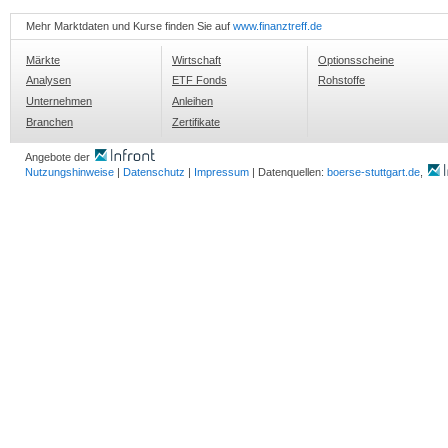
Mehr Marktdaten und Kurse finden Sie auf
www.finanztreff.de
Märkte
Wirtschaft
Optionsscheine
Analysen
ETF Fonds
Rohstoffe
Unternehmen
Anleihen
Branchen
Zertifikate
Angebote der
Nutzungshinweise
|
Datenschutz
|
Impressum
| Datenquellen:
boerse-stuttgart.de
,