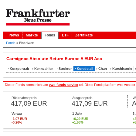
News
Märkte
Fonds
ETF
Zertifikate
Fonds
»
Einzelwert
Carmignac Absolute Return Europe A EUR Acc
Kurzportrait
Kennzahlen
Struktur
Kursdetail
Chart
Kurshistorie
Dieser Fonds nimmt nicht am
vwd funds service
teil. Diese Fondsplattform wird von de
Rücknahmepreis
Ausgabepreis
W
417,09 EUR
417,09 EUR
Vortag
1 Jahr
3 
-1,07 EUR
+6,29 EUR
+
-0,26%
+1,53%
+