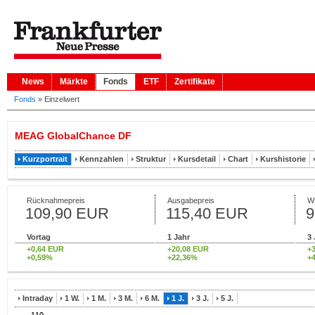
News
Märkte
Fonds
ETF
Zertifikate
Fonds
»
Einzelwert
MEAG GlobalChance DF
Kurzportrait
Kennzahlen
Struktur
Kursdetail
Chart
Kurshistorie
Rücknahmepreis
Ausgabepreis
W
109,90 EUR
115,40 EUR
9
Vortag
1 Jahr
3 
+0,64 EUR
+20,08 EUR
+
+0,59%
+22,36%
+
Intraday
1 W.
1 M.
3 M.
6 M.
1 J.
3 J.
5 J.