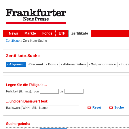
News
Märkte
Fonds
ETF
Zertifikate
Zertifikate
»
Zertifikate-Suche
Zertifikate-Suche
Allgemein
Discount
Bonus
Aktienanleihen
Outperformance
Index
Legen Sie die Fälligkeit ...
Fälligkeit (tt.mm.jj):
von
bis
... und den Basiswert fest:
Basiswert:
Suchergebnis: