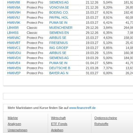
HW6V88
Protect Pro
SIEMENS AG
21.12.26
5,04%
181,9
HW6V8A
Protect Pro
VONOVIA SE
21.12.26
6,20%
26,8
HW6V9H
Protect Pro
BOEING CO.
15.03.27
6,91%
192,4
HW6V9J
Protect Pro
PAYPAL HOL
15.03.27
8,91%
60,0
HW6V9K
Protect Pro
PUMA SE IN
15.03.27
6,41%
41,7
LB445R
Classic
MUENCHENER
29.12.26
3,84%
264,0
LB445S
Classic
SIEMENS EN
29.12.26
6,35%
7,0
HW6VAC
Protect Pro
AIRBUS SE
15.03.27
4,63%
158,0
HW6VBT
Protect Pro
FRESENIUS
19.03.27
5,10%
25,4
HW6VC1
Protect Pro
ING GROEP
19.03.27
6,85%
14,0
HW6VDU
Protect Pro
AIRBUS SE
19.03.29
5,15%
160,3
HW6VDX
Protect Pro
SIEMENS AG
19.03.29
5,00%
184,0
HW6VE4
Protect Pro
PUMA SE IN
01.04.27
5,58%
41,7
HW6VEN
Protect Pro
DEUTSCHE B
21.03.28
7,37%
13,6
HW6VEP
Protect Pro
BAYER AG N
31.03.27
6,00%
26,2
Mehr Marktdaten und Kurse finden Sie auf
www.finanztreff.de
Märkte
Wirtschaft
Optionsscheine
Analysen
ETF Fonds
Rohstoffe
Unternehmen
Anleihen