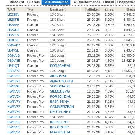
Discount
Bonus
Aktienanleihen
Outperformance
Index
Kapitalsc
WKN
Typ
Basiswert
Fälligkeit
Zinss.
Basi
LB2S0N
Protect
18X Short
28.08.26
2,00%
3.342,
LB2SFE
Protect
18X Short
25.09.26
3,00%
3.304,
LB20VV
Classic
18X Short
28.08.26
0,30%
1.260,
LB2XD4
Classic
18X Short
29.12.26
0,97%
1.849,
LB2Z1N
Protect
18X Short
26.02.27
2,00%
4.129,
LB3L5X
Protect
18X Short
25.09.26
3,00%
3.646,
VM5FK7
Classic
12X Long I
07.12.28
4,50%
15.910,
LB4VSL
Classic
18X Short
22.01.27
3,50%
2.435,
DB9VLS
Protect Pro
12X Long I
23.11.26
5,00%
15.900,
DB9VNE
Protect Pro
12X Long I
25.01.27
4,10%
16.627,
LB41QT
Classic
PORSCHE AU
28.08.26
5,75%
32,1
DB9VPG
Protect Pro
12X Long I
01.03.27
4,15%
17.556,
HW6V3S
Protect Pro
AIRBUS SE
12.03.29
5,00%
158,2
HW6V43
Protect Pro
AMAZON.COM
12.03.27
7,61%
173,5
HW6V4E
Protect Pro
VONOVIA SE
29.03.29
5,84%
25,7
HW6V55
Protect Pro
SIEMENS AG
12.03.29
4,89%
181,5
HW6V6K
Protect Pro
PORSCHE AU
29.03.29
5,45%
46,5
HW6V7Y
Protect Pro
BASF SE NA
21.12.26
5,01%
48,8
HW6V7Z
Protect Pro
COMMERZBAN
21.12.26
6,51%
11,1
HW6V80
Protect Pro
DEUTSCHE P
21.12.26
4,84%
38,4
HW6V81
Protect Pro
18X Short
21.12.26
4,94%
4.961,
HW6V82
Protect Pro
INFINEON T
21.12.26
6,11%
34,3
HW6V83
Protect Pro
ING GROEP
21.12.26
5,30%
13,5
HW6V84
Protect Pro
PORSCHE AU
21.12.26
5,18%
46,5