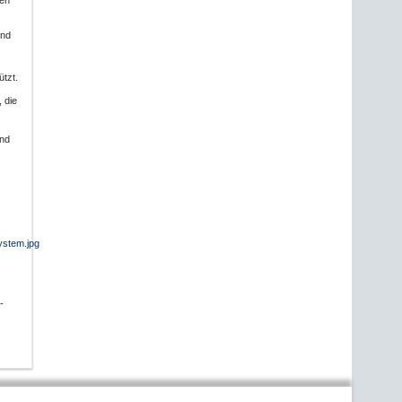
len
und
tzt.
, die
und
stem.jpg
-