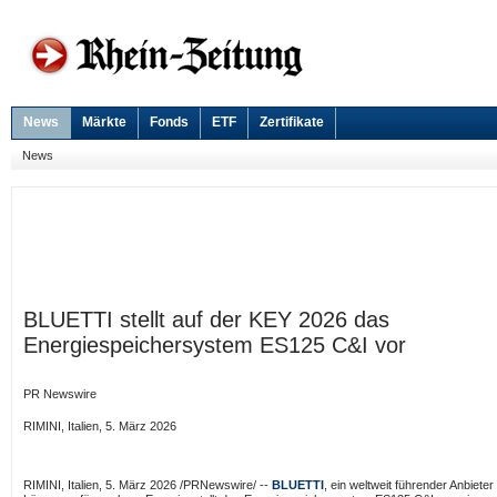
News
Märkte
Fonds
ETF
Zertifikate
News
BLUETTI stellt auf der KEY 2026 das
Energiespeichersystem ES125 C&I vor
PR Newswire
RIMINI, Italien, 5. März 2026
RIMINI, Italien
,
5. März 2026
/PRNewswire/ --
BLUETTI
, ein weltweit führender Anbieter