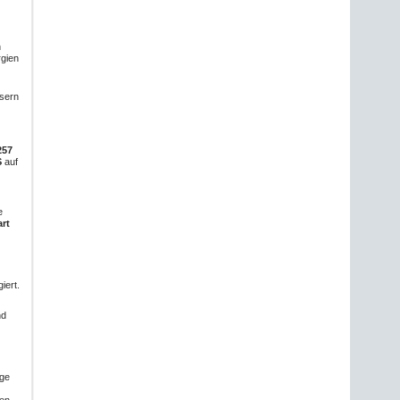
n
rgien
ssern
257
S
auf
e
rt
iert.
nd
ige