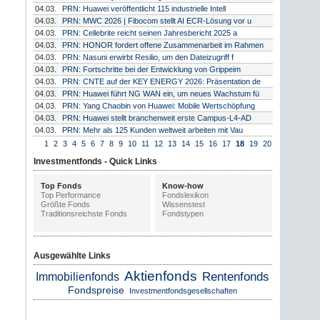
04.03.
PRN: Huawei veröffentlicht 115 industrielle Intell
04.03.
PRN: MWC 2026 | Fibocom stellt AI ECR-Lösung vor u
04.03.
PRN: Cellebrite reicht seinen Jahresbericht 2025 a
04.03.
PRN: HONOR fordert offene Zusammenarbeit im Rahmen
04.03.
PRN: Nasuni erwirbt Resilio, um den Dateizugriff f
04.03.
PRN: Fortschritte bei der Entwicklung von Grippeim
04.03.
PRN: CNTE auf der KEY ENERGY 2026: Präsentation de
04.03.
PRN: Huawei führt NG WAN ein, um neues Wachstum fü
04.03.
PRN: Yang Chaobin von Huawei: Mobile Wertschöpfung
04.03.
PRN: Huawei stellt branchenweit erste Campus-L4-AD
04.03.
PRN: Mehr als 125 Kunden weltweit arbeiten mit Vau
1
2
3
4
5
6
7
8
9
10
11
12
13
14
15
16
17
18
19
20
Investmentfonds - Quick Links
Top Fonds
Know-how
Top Performance
Fondslexikon
Größte Fonds
Wissenstest
Traditionsreichste Fonds
Fondstypen
Ausgewählte Links
Aktienfonds
Rentenfonds
Immobilienfonds
Fondspreise
Investmentfondsgesellschaften