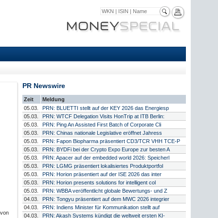
PR Newswire
Zeit
Meldung
05.03.
PRN: BLUETTI stellt auf der KEY 2026 das Energiesp
05.03.
PRN: WTCF Delegation Visits HonTrip at ITB Berlin:
05.03.
PRN: Ping An Assisted First Batch of Corporate Cli
05.03.
PRN: Chinas nationale Legislative eröffnet Jahress
05.03.
PRN: Fapon Biopharma präsentiert CD3/TCR VHH TCE-P
05.03.
PRN: BYDFi bei der Crypto Expo Europe zur besten A
05.03.
PRN: Apacer auf der embedded world 2026: Speicherl
05.03.
PRN: LGMG präsentiert lokalisiertes Produktportfol
05.03.
PRN: Horion präsentiert auf der ISE 2026 das inter
05.03.
PRN: Horion presents solutions for intelligent col
05.03.
PRN: WBBA veröffentlicht globale Bewertungs- und Z
04.03.
PRN: Tongyu präsentiert auf dem MWC 2026 integrier
04.03.
PRN: Indiens Minister für Kommunikation stellt auf
 von
04.03.
PRN: Akash Systems kündigt die weltweit ersten KI-