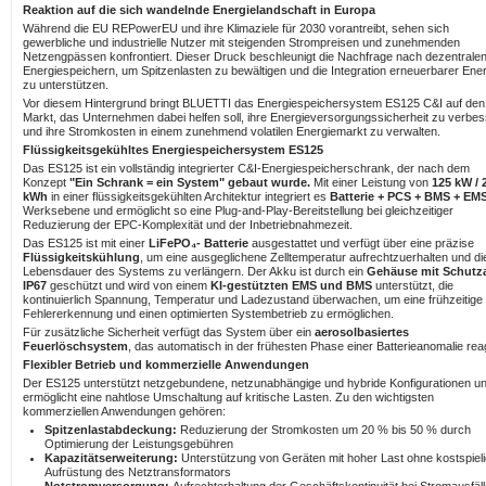
Reaktion auf die sich wandelnde Energielandschaft in Europa
Während die EU REPowerEU und ihre Klimaziele für 2030 vorantreibt, sehen sich
gewerbliche und industrielle Nutzer mit steigenden Strompreisen und zunehmenden
Netzengpässen konfrontiert. Dieser Druck beschleunigt die Nachfrage nach dezentrale
Energiespeichern, um Spitzenlasten zu bewältigen und die Integration erneuerbarer Ene
zu unterstützen.
Vor diesem Hintergrund bringt BLUETTI das Energiespeichersystem ES125 C&I auf den
Markt, das Unternehmen dabei helfen soll, ihre Energieversorgungssicherheit zu verbe
und ihre Stromkosten in einem zunehmend volatilen Energiemarkt zu verwalten.
Flüssigkeitsgekühltes Energiespeichersystem ES125
Das ES125 ist ein vollständig integrierter C&I-Energiespeicherschrank, der nach dem
Konzept
"Ein Schrank = ein System" gebaut wurde.
Mit einer Leistung von
125 kW / 
kWh
in einer flüssigkeitsgekühlten Architektur integriert es
Batterie + PCS + BMS + EM
Werksebene und ermöglicht so eine Plug-and-Play-Bereitstellung bei gleichzeitiger
Reduzierung der EPC-Komplexität und der Inbetriebnahmezeit.
Das ES125 ist mit einer
LiFePO₄- Batterie
ausgestattet und verfügt über eine präzise
Flüssigkeitskühlung
, um eine ausgeglichene Zelltemperatur aufrechtzuerhalten und di
Lebensdauer des Systems zu verlängern. Der Akku ist durch ein
Gehäuse mit Schutza
IP67
geschützt und wird von einem
KI-gestützten EMS und BMS
unterstützt, die
kontinuierlich Spannung, Temperatur und Ladezustand überwachen, um eine frühzeitige
Fehlererkennung und einen optimierten Systembetrieb zu ermöglichen.
Für zusätzliche Sicherheit verfügt das System über ein
aerosolbasiertes
Feuerlöschsystem
, das automatisch in der frühesten Phase einer Batterieanomalie reag
Flexibler Betrieb und kommerzielle Anwendungen
Der ES125 unterstützt netzgebundene, netzunabhängige und hybride Konfigurationen u
ermöglicht eine nahtlose Umschaltung auf kritische Lasten. Zu den wichtigsten
kommerziellen Anwendungen gehören:
Spitzenlastabdeckung:
Reduzierung der Stromkosten um 20 % bis 50 % durch
Optimierung der Leistungsgebühren
Kapazitätserweiterung:
Unterstützung von Geräten mit hoher Last ohne kostspiel
Aufrüstung des Netztransformators