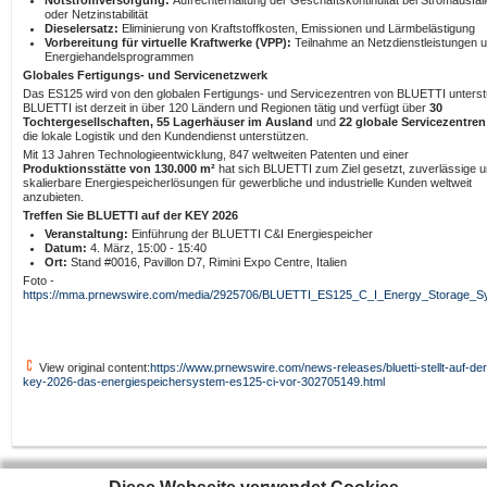
Notstromversorgung:
Aufrechterhaltung der Geschäftskontinuität bei Stromausfäl
oder Netzinstabilität
Dieselersatz:
Eliminierung von Kraftstoffkosten, Emissionen und Lärmbelästigung
Vorbereitung für virtuelle Kraftwerke (VPP):
Teilnahme an Netzdienstleistungen 
Energiehandelsprogrammen
Globales Fertigungs- und Servicenetzwerk
Das ES125 wird von den globalen Fertigungs- und Servicezentren von BLUETTI unterstü
BLUETTI ist derzeit in über 120 Ländern und Regionen tätig und verfügt über
30
Tochtergesellschaften, 55
Lagerhäuser im Ausland
und
22 globale Servicezentren
die lokale Logistik und den Kundendienst unterstützen.
Mit 13 Jahren Technologieentwicklung, 847 weltweiten Patenten und einer
Produktionsstätte von 130.000 m²
hat sich BLUETTI zum Ziel gesetzt, zuverlässige 
skalierbare Energiespeicherlösungen für gewerbliche und industrielle Kunden weltweit
anzubieten.
Treffen Sie BLUETTI auf der KEY 2026
Veranstaltung:
Einführung der BLUETTI C&I Energiespeicher
Datum:
4. März, 15:00 - 15:40
Ort:
Stand #0016, Pavillon D7, Rimini Expo Centre, Italien
Foto -
https://mma.prnewswire.com/media/2925706/BLUETTI_ES125_C_I_Energy_Storage_Sy
View original content:
https://www.prnewswire.com/news-releases/bluetti-stellt-auf-der
key-2026-das-energiespeichersystem-es125-ci-vor-302705149.html