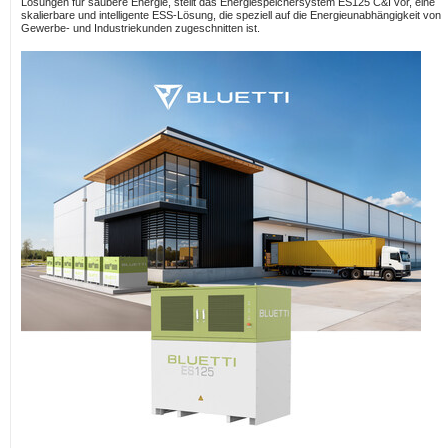
Lösungen für saubere Energie, stellt das Energiespeichersystem ES125 C&I vor, eine
skalierbare und intelligente ESS-Lösung, die speziell auf die Energieunabhängigkeit von
Gewerbe- und Industriekunden zugeschnitten ist.