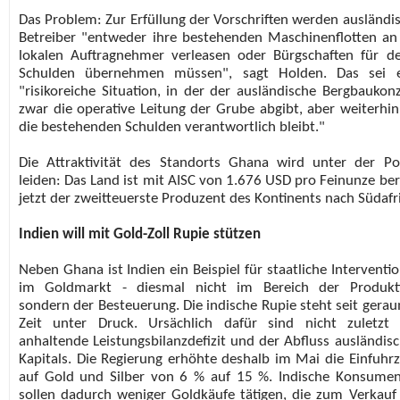
Das Problem: Zur Erfüllung der Vorschriften werden ausländi
Betreiber "entweder ihre bestehenden Maschinenflotten an
lokalen Auftragnehmer verleasen oder Bürgschaften für d
Schulden übernehmen müssen", sagt Holden. Das sei e
"risikoreiche Situation, in der der ausländische Bergbaukon
zwar die operative Leitung der Grube abgibt, aber weiterhin
die bestehenden Schulden verantwortlich bleibt."
Die Attraktivität des Standorts Ghana wird unter der Pol
leiden: Das Land ist mit AISC von 1.676 USD pro Feinunze ber
jetzt der zweitteuerste Produzent des Kontinents nach Südafr
Indien will mit Gold-Zoll Rupie stützen
Neben Ghana ist Indien ein Beispiel für staatliche Interventi
im Goldmarkt - diesmal nicht im Bereich der Produkti
sondern der Besteuerung. Die indische Rupie steht seit gera
Zeit unter Druck. Ursächlich dafür sind nicht zuletzt
anhaltende Leistungsbilanzdefizit und der Abfluss ausländis
Kapitals. Die Regierung erhöhte deshalb im Mai die Einfuhrz
auf Gold und Silber von 6 % auf 15 %. Indische Konsume
sollen dadurch weniger Goldkäufe tätigen, die zum Verkauf