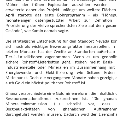
Mühen der frühen Exploration auszahlen werden - 
erweiterte daher das Projekt unlängst um weitere Flächen
April startete das erste Bohrprogramm - als "Höhepu
monatelanger datengestützter Arbeit zur Definition 
Priorisierung der vielversprechendsten Ziele auf dem gesa
Gelände", wie Kamin damals sagte.
Die strategische Entscheidung für den Standort Nevada kö
sich noch als wichtiger Bewertungsfaktor herausstellen. In
letzten Monaten hat der Zweifel an Standorten außerhalb
Tier-1-Jurisdiktionen zugenommen. Wenn es um geopolit
sichere Rohstoff-Lieferketten geht, stehen meist Basis-
Industriemetalle oder Mineralien im Zusammenhang mit
Energiewende und Elektrifizierung wie Seltene Erden
Mittelpunkt. Doch die vergangenen Monate haben gezeigt, 
auch Gold ein höchst politischer Rohstoff ist.
Ghana verabschiedete eine Goldminenreform, die inhaltlich
Ressourcennationalismus zuzurechnen ist. "Die ghanai
Mineralienkommission (...) schreibt vor, dass a
Bergbauaktivitäten von ghanaischen Auftragnehm
durchgeführt werden müssen. Dadurch wird der Lizenzinh