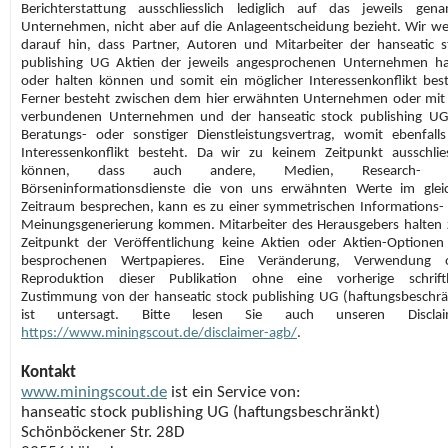
Berichterstattung ausschliesslich lediglich auf das jeweils gena
Unternehmen, nicht aber auf die Anlageentscheidung bezieht. Wir we
darauf hin, dass Partner, Autoren und Mitarbeiter der hanseatic s
publishing UG Aktien der jeweils angesprochenen Unternehmen ha
oder halten können und somit ein möglicher Interessenkonflikt best
Ferner besteht zwischen dem hier erwähnten Unternehmen oder mit
verbundenen Unternehmen und der hanseatic stock publishing UG
Beratungs- oder sonstiger Dienstleistungsvertrag, womit ebenfalls
Interessenkonflikt besteht. Da wir zu keinem Zeitpunkt ausschlie
können, dass auch andere, Medien, Research- 
Börseninformationsdienste die von uns erwähnten Werte im glei
Zeitraum besprechen, kann es zu einer symmetrischen Informations-
Meinungsgenerierung kommen. Mitarbeiter des Herausgebers halten
Zeitpunkt der Veröffentlichung keine Aktien oder Aktien-Optionen
besprochenen Wertpapieres. Eine Veränderung, Verwendung 
Reproduktion dieser Publikation ohne eine vorherige schriftl
Zustimmung von der hanseatic stock publishing UG (haftungsbeschrä
ist untersagt. Bitte lesen Sie auch unseren Disclaim
https://www.miningscout.de/disclaimer-agb/
.
Kontakt
www.miningscout.de
ist ein Service von:
hanseatic stock publishing UG (haftungsbeschränkt)
Schönböckener Str. 28D