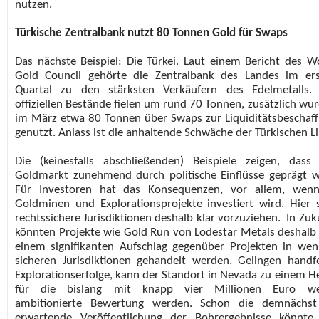
nutzen.
Türkische Zentralbank nutzt 80 Tonnen Gold für Swaps
Das nächste Beispiel: Die Türkei. Laut einem Bericht des W
Gold Council gehörte die Zentralbank des Landes im er
Quartal zu den stärksten Verkäufern des Edelmetalls.
offiziellen Bestände fielen um rund 70 Tonnen, zusätzlich wu
im März etwa 80 Tonnen über Swaps zur Liquiditätsbeschaf
genutzt. Anlass ist die anhaltende Schwäche der Türkischen Li
Die (keinesfalls abschließenden) Beispiele zeigen, dass
Goldmarkt zunehmend durch politische Einflüsse geprägt w
Für Investoren hat das Konsequenzen, vor allem, wenn
Goldminen und Explorationsprojekte investiert wird. Hier 
rechtssichere Jurisdiktionen deshalb klar vorzuziehen.
In Zuk
könnten Projekte wie Gold Run von Lodestar Metals deshalb
einem signifikanten Aufschlag gegenüber Projekten in wen
sicheren Jurisdiktionen gehandelt werden. Gelingen handf
Explorationserfolge, kann der Standort in Nevada zu einem H
für die bislang mit knapp vier Millionen Euro we
ambitionierte Bewertung werden. Schon die demnächst
erwartende Veröffentlichung der Bohrergebnisse könnte