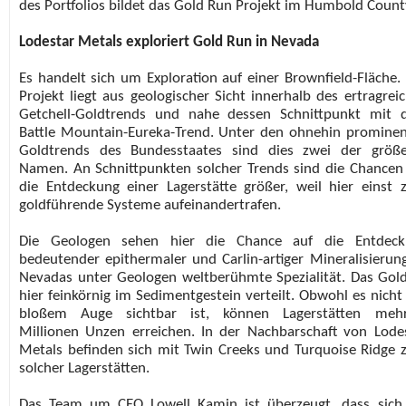
des Portfolios bildet das Gold Run Projekt im Humbold Count
Lodestar Metals exploriert Gold Run in Nevada
Es handelt sich um Exploration auf einer Brownfield-Fläche.
Projekt liegt aus geologischer Sicht innerhalb des ertragrei
Getchell-Goldtrends und nahe dessen Schnittpunkt mit
Battle Mountain-Eureka-Trend. Unter den ohnehin promine
Goldtrends des Bundesstaates sind dies zwei der größ
Namen. An Schnittpunkten solcher Trends sind die Chancen
die Entdeckung einer Lagerstätte größer, weil hier einst 
goldführende Systeme aufeinandertrafen.
Die Geologen sehen hier die Chance auf die Entdeck
bedeutender epithermaler und Carlin-artiger Mineralisierun
Nevadas unter Geologen weltberühmte Spezialität. Das Gold
hier feinkörnig im Sedimentgestein verteilt. Obwohl es nicht
bloßem Auge sichtbar ist, können Lagerstätten mehr
Millionen Unzen erreichen. In der Nachbarschaft von Lode
Metals befinden sich mit Twin Creeks und Turquoise Ridge 
solcher Lagerstätten.
Das Team um CEO Lowell Kamin ist überzeugt, dass sich