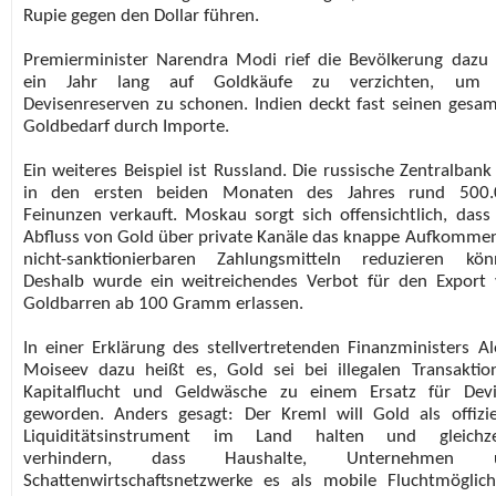
Rupie gegen den Dollar führen.
Premierminister Narendra Modi rief die Bevölkerung dazu 
ein Jahr lang auf Goldkäufe zu verzichten, um 
Devisenreserven zu schonen. Indien deckt fast seinen gesa
Goldbedarf durch Importe.
Ein weiteres Beispiel ist Russland. Die russische Zentralbank
in den ersten beiden Monaten des Jahres rund 500.
Feinunzen verkauft. Moskau sorgt sich offensichtlich, dass
Abfluss von Gold über private Kanäle das knappe Aufkomme
nicht-sanktionierbaren Zahlungsmitteln reduzieren kön
Deshalb wurde ein weitreichendes Verbot für den Export
Goldbarren ab 100 Gramm erlassen.
In einer Erklärung des stellvertretenden Finanzministers Al
Moiseev dazu heißt es, Gold sei bei illegalen Transaktio
Kapitalflucht und Geldwäsche zu einem Ersatz für Dev
geworden. Anders gesagt: Der Kreml will Gold als offizie
Liquiditätsinstrument im Land halten und gleichzei
verhindern, dass Haushalte, Unternehmen 
Schattenwirtschaftsnetzwerke es als mobile Fluchtmöglich