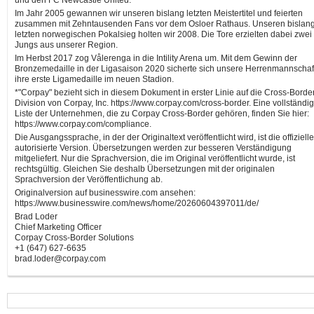
und den FC Newcastle United.
Im Jahr 2005 gewannen wir unseren bislang letzten Meistertitel und feierten
zusammen mit Zehntausenden Fans vor dem Osloer Rathaus. Unseren bislan
letzten norwegischen Pokalsieg holten wir 2008. Die Tore erzielten dabei zwei
Jungs aus unserer Region.
Im Herbst 2017 zog Vålerenga in die Intility Arena um. Mit dem Gewinn der
Bronzemedaille in der Ligasaison 2020 sicherte sich unsere Herrenmannschaf
ihre erste Ligamedaille im neuen Stadion.
*"Corpay" bezieht sich in diesem Dokument in erster Linie auf die Cross-Borde
Division von Corpay, Inc. https://www.corpay.com/cross-border. Eine vollständi
Liste der Unternehmen, die zu Corpay Cross-Border gehören, finden Sie hier:
https://www.corpay.com/compliance.
Die Ausgangssprache, in der der Originaltext veröffentlicht wird, ist die offiziell
autorisierte Version. Übersetzungen werden zur besseren Verständigung
mitgeliefert. Nur die Sprachversion, die im Original veröffentlicht wurde, ist
rechtsgültig. Gleichen Sie deshalb Übersetzungen mit der originalen
Sprachversion der Veröffentlichung ab.
Originalversion auf businesswire.com ansehen:
https://www.businesswire.com/news/home/20260604397011/de/
Brad Loder
Chief Marketing Officer
Corpay Cross-Border Solutions
+1 (647) 627-6635
brad.loder@corpay.com