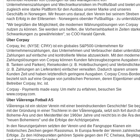
führender Anbieter von Lösungen für das Management von
Unternehmenszahlungen und Wechselkursrisiken im Profifußball und bietet u
zugleich eine starke Plattform für den Ausbau unserer Marke und unseres
Geschäfts in Norwegen. Wir freuen uns darauf, den Verein bei seinem Streben
nach Erfolg in der Eliteserien - Norwegens oberster Fußballliga - zu unterstütze
"Wir begrüßen die Möglichkeit, die modernen Währungslösungen von Corpay
nutzen zu können. Sie werden uns helfen, die Vorhersehbarkeit in Zeiten stark
Schwankungen zu gewährleisten", so COO Harald Gjervik.
Über Corpay
Corpay, Inc. (NYSE: CPAY) ist ein globales S&P500-Unternehmen für
Unternehmenszahlungen, das Unternehmen und Verbraucher dabei unterstütz
Zahlungen auf einfache und kontrollierte Weise abzuwickeln. Mit den modern
Zahlungslösungen von Corpay können Kunden fahrzeugbezogene Ausgaben (
B. Tanken und Parken), Reisekosten (z. B. Hotelbuchungen) und Verbindlichke
(z. B. Zahlungen an Lieferanten) einfacher verwalten. Dadurch sparen unsere
Kunden Zeit und haben letztendlich geringere Ausgaben. Corpay Cross-Borde
bezieht sich auf eine Gruppe von juristischen Personen, deren Eigentümer un
Betreiber Corpay, Inc. ist.
Corpay - Payments made easy. Um mehr zu erfahren, besuchen Sie
www.corpay.com.
Über Vålerenga Fotball AS
Vålerenga ist ein stolzer Verein mit einer beeindruckenden Geschichte! Sie be
mit der Gründung in einer Tischlerei in der Vålerenggata, setzt sich fort durch d
Boheme-Ära und den Meistertitel der 1960er Jahre und reicht bis in die Ära de
"neuen Bohemiens" und die Erfolge der Achtzigerjahre.
In den Neunzigerjahren setzten der Verein und die Fangruppe Klanen ein
historisches Zeichen gegen Rassismus. In Europa feierte der Verein zahlreich
Erfolge. Zu den Höhepunkten gehören Spiele gegen den FC Chelsea, Beşikta