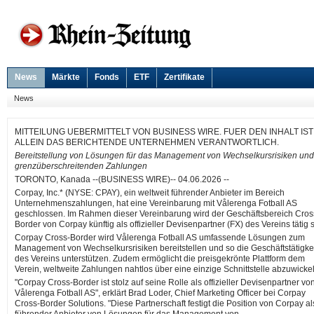
News
Märkte
Fonds
ETF
Zertifikate
News
MITTEILUNG UEBERMITTELT VON BUSINESS WIRE. FUER DEN INHALT IST
ALLEIN DAS BERICHTENDE UNTERNEHMEN VERANTWORTLICH.
Bereitstellung von Lösungen für das Management von Wechselkursrisiken und
grenzüberschreitenden Zahlungen
TORONTO, Kanada --(BUSINESS WIRE)-- 04.06.2026 --
Corpay, Inc.* (NYSE: CPAY), ein weltweit führender Anbieter im Bereich
Unternehmenszahlungen, hat eine Vereinbarung mit Vålerenga Fotball AS
geschlossen. Im Rahmen dieser Vereinbarung wird der Geschäftsbereich Cros
Border von Corpay künftig als offizieller Devisenpartner (FX) des Vereins tätig s
Corpay Cross-Border wird Vålerenga Fotball AS umfassende Lösungen zum
Management von Wechselkursrisiken bereitstellen und so die Geschäftstätigke
des Vereins unterstützen. Zudem ermöglicht die preisgekrönte Plattform dem
Verein, weltweite Zahlungen nahtlos über eine einzige Schnittstelle abzuwicke
"Corpay Cross-Border ist stolz auf seine Rolle als offizieller Devisenpartner vo
Vålerenga Fotball AS", erklärt Brad Loder, Chief Marketing Officer bei Corpay
Cross-Border Solutions. "Diese Partnerschaft festigt die Position von Corpay al