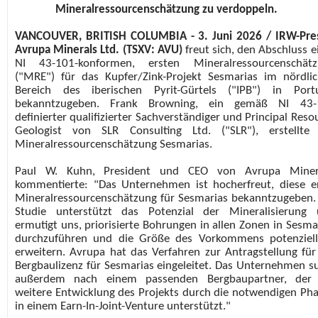
Mineralressourcenschätzung zu verdoppeln.
VANCOUVER, BRITISH COLUMBIA - 3. Juni 2026 / IRW-Pre
Avrupa Minerals Ltd. (TSXV: AVU)
freut sich, den Abschluss e
NI 43-101-konformen, ersten Mineralressourcenschätz
("MRE") für das Kupfer/Zink-Projekt Sesmarias im nördli
Bereich des iberischen Pyrit-Gürtels ("IPB") in Port
bekanntzugeben. Frank Browning, ein gemäß NI 43-
definierter qualifizierter Sachverständiger und Principal Reso
Geologist von SLR Consulting Ltd. ("SLR"), erstellte
Mineralressourcenschätzung Sesmarias.
Paul W. Kuhn, President und CEO von Avrupa Minera
kommentierte: "Das Unternehmen ist hocherfreut, diese e
Mineralressourcenschätzung für Sesmarias bekanntzugeben.
Studie unterstützt das Potenzial der Mineralisierung
ermutigt uns, priorisierte Bohrungen in allen Zonen in Sesma
durchzuführen und die Größe des Vorkommens potenziel
erweitern. Avrupa hat das Verfahren zur Antragstellung für
Bergbaulizenz für Sesmarias eingeleitet. Das Unternehmen s
außerdem nach einem passenden Bergbaupartner, der 
weitere Entwicklung des Projekts durch die notwendigen Ph
in einem Earn-In-Joint-Venture unterstützt."