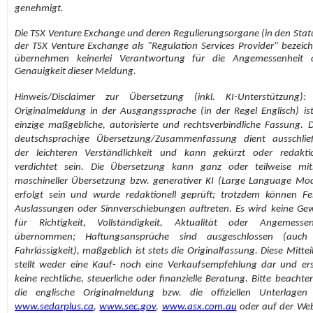
genehmigt.
Die TSX Venture Exchange und deren Regulierungsorgane (in den Stat
der TSX Venture Exchange als "Regulation Services Provider" bezeich
übernehmen keinerlei Verantwortung für die Angemessenheit 
Genauigkeit dieser Meldung.
Hinweis/Disclaimer zur Übersetzung (inkl. KI-Unterstützung):
Originalmeldung in der Ausgangssprache (in der Regel Englisch) ist
einzige maßgebliche, autorisierte und rechtsverbindliche Fassung. D
deutschsprachige Übersetzung/Zusammenfassung dient ausschließ
der leichteren Verständlichkeit und kann gekürzt oder redaktio
verdichtet sein. Die Übersetzung kann ganz oder teilweise mith
maschineller Übersetzung bzw. generativer KI (Large Language Mod
erfolgt sein und wurde redaktionell geprüft; trotzdem können Feh
Auslassungen oder Sinnverschiebungen auftreten. Es wird keine Ge
für Richtigkeit, Vollständigkeit, Aktualität oder Angemessen
übernommen; Haftungsansprüche sind ausgeschlossen (auch
Fahrlässigkeit), maßgeblich ist stets die Originalfassung. Diese Mitte
stellt weder eine Kauf- noch eine Verkaufsempfehlung dar und ers
keine rechtliche, steuerliche oder finanzielle Beratung. Bitte beachte
die englische Originalmeldung bzw. die offiziellen Unterlagen
www.sedarplus.ca
,
www.sec.gov
,
www.asx.com.au
oder auf der Web