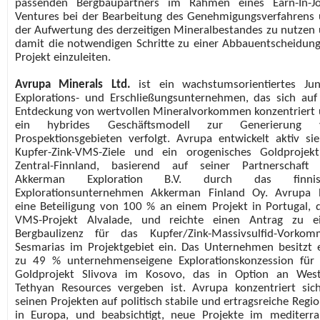
passenden Bergbaupartners im Rahmen eines Earn-In-Jo
Ventures bei der Bearbeitung des Genehmigungsverfahrens
der Aufwertung des derzeitigen Mineralbestandes zu nutzen
damit die notwendigen Schritte zu einer Abbauentscheidun
Projekt einzuleiten.
Avrupa Minerals Ltd.
ist ein wachstumsorientiertes Jun
Explorations- und Erschließungsunternehmen, das sich auf
Entdeckung von wertvollen Mineralvorkommen konzentriert
ein hybrides Geschäftsmodell zur Generierung 
Prospektionsgebieten verfolgt. Avrupa entwickelt aktiv si
Kupfer-Zink-VMS-Ziele und ein orogenisches Goldprojek
Zentral-Finnland, basierend auf seiner Partnerschaft
Akkerman Exploration B.V. durch das finnis
Explorationsunternehmen Akkerman Finland Oy. Avrupa 
eine Beteiligung von 100 % an einem Projekt in Portugal,
VMS-Projekt Alvalade, und reichte einen Antrag zu ei
Bergbaulizenz für das Kupfer/Zink-Massivsulfid-Vorko
Sesmarias im Projektgebiet ein. Das Unternehmen besitzt 
zu 49 % unternehmenseigene Explorationskonzession für
Goldprojekt Slivova im Kosovo, das in Option an West
Tethyan Resources vergeben ist. Avrupa konzentriert sic
seinen Projekten auf politisch stabile und ertragsreiche Regi
in Europa, und beabsichtigt, neue Projekte im mediterr