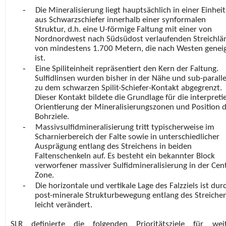
-
Die Mineralisierung liegt hauptsächlich in einer Einheit
aus Schwarzschiefer innerhalb einer synformalen
Struktur, d.h. eine U-förmige Faltung mit einer von
Nordnordwest nach Südsüdost verlaufenden Streichlä
von mindestens 1.700 Metern, die nach Westen genei
ist.
-
Eine Spiliteinheit repräsentiert den Kern der Faltung.
Sulfidlinsen wurden bisher in der Nähe und sub-paralle
zu dem schwarzen Spilit-Schiefer-Kontakt abgegrenzt.
Dieser Kontakt bildete die Grundlage für die interpreti
Orientierung der Mineralisierungszonen und Position 
Bohrziele.
-
Massivsulfidmineralisierung tritt typischerweise im
Scharnierbereich der Falte sowie in unterschiedlicher
Ausprägung entlang des Streichens in beiden
Faltenschenkeln auf. Es besteht ein bekannter Block
verworfener massiver Sulfidmineralisierung in der Cent
Zone.
-
Die horizontale und vertikale Lage des Falzziels ist dur
post-minerale Strukturbewegung entlang des Streiche
leicht verändert.
SLR definierte die folgenden Prioritätsziele für wei