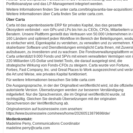
Portfolioanalyse und das LP-Management integriert werden.
Weitere Informationen finden Sie unter carta.com/blog/avantia-law-acquisition/.
Weitere Informationen über Carta finden Sie unter carta.com.
Über Carta
Carta ist das agentenbasierte ERP für privates Kapital, das das gesamte
Ökosystem verbindet - von GPs und LPs bis hin zu CEOs, CFOs, Mitarbeitern 
Beratern. Unsere Plattform genießt das Vertrauen von 50.000 Unternehmen in
160 Ländern und optimiert jeden Workflow im Bereich der Beteiligungen, wod
es einfacher wird, Eigenkapital zu verstehen, zu verwalten und zu vermehren. 
skalierbarer Software und Dienstleistungen ermöglicht Carta Ihnen, mit Zuversi
aufzubauen, zu investieren und zu wachsen. Die Fondsverwaltungsplattform v
Carta unterstützt 9.000 Fonds und SPVs mit einem verwalteten Vermögen von 
220 Milliarden US-Dollar und bietet Tools, die darauf ausgelegt sind, die
strategische Wirkung von Fonds-CFOs zu steigern. Carta wurde von Fortune,
Forbes, Fast Company, Inc. und Great Places to Work ausgezeichnet und verä
die Art und Weise, wie privates Kapital funktioniert.
Für weitere Informationen besuchen Sie bitte carta.com
Die Ausgangssprache, in der der Originaltext veröffentlicht wird, ist die offiziell
autorisierte Version. Übersetzungen werden zur besseren Verständigung
mitgeliefert. Nur die Sprachversion, die im Original veröffentlicht wurde, ist
rechtsgültig. Gleichen Sie deshalb Übersetzungen mit der originalen
Sprachversion der Veröffentlichung ab.
Originalversion auf businesswire.com ansehen:
https://www.businesswire.com/news/home/20260513879698/de/
Medienkontakt:
Madeline Perry, Communications Coordinator
madeline.perry@carta.com