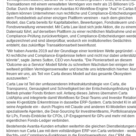
Transaktionen mit einem verwalteten Vermögen von mehr als 15 Billionen US-
Dollar. Durch die Integration von Avantias KI-Workflow-Engine "Ava" in Cartas
System können Unternehmen nun rechtliche und Compliance-Entscheidungen
dem Fondsbetrieb auf einer einzigen Plattform vereinen - nach dem gleichen
Modell, das Carta bereits für Kapitaltabellen, Bewertungen, Fondssteuern und 
Fondsverwaltung verwendet. Mit Carta Law lässt sich jede Aktion, die zu einem
Datensatz führt, auf derselben Plattform zu einer rechtlichen Maßnahme und e
Compliance-Prüfung zurückverfolgen, und Compliance-Entscheidungen werd
aufgezeichnet und sind überprüfbar, wodurch ein institutionelles Gedächtnis
entsteht, das zukünftige Transaktionsarbeit beeinflusst.
"Wir haben Avantia 2019 auf der Grundlage einer konträren Wette gegründet -
KI rechtliche und Compliance-Ergebnisse liefern und nicht nur dabei unterstüt
könnte", sagte James Sutton, CEO von Avantia. "Die Pionierarbeit an diesem
'Outcome-as-a-Service'-Modell führte zu schnellem Wachstum bei einigen der
weltweit größten Vermögensverwalter und brachte uns letztendlich hierher. Nu
freuen wir uns, als Teil von Carta dieses Modell auf das gesamte Ökosystem
auszuweiten."
Carta Law ist Teil der umfassenderen Infrastrukturstrategie von Carta, die
Transparenz, Genauigkeit und Schnelligkeit bei der Entscheidungsfindung für
Betrieb privater Fonds fördern soll. Anfang dieses Jahres übernahm Carta
ListAlpha und integrierte damit Workflows für Deal-Teams und Investor Relatio
sowie KI-gestützte Erkenntnisse in dasselbe ERP-System. Carta bindet KI in al
seine Angebote ein - durch Plugins mit Claude und anderen KI-Modellen sowi
spezialisierte Agenten, die Deal-Sourcing für Investmentteams, Portfolioanaly
für LPs, Fonds-Einblicke für CFOs, LP-Engagement für GPs und mehr mit dem
eigentlichen Fonds-Ledger verbinden.
Bestehende Avantia-Kunden erhalten weiterhin die gleichen Dienstleistungen
können nun Carta Law mit dem vollständigen ERP von Carta verbinden - wod
Rechts- und Compliance-Funktionen in die Fondsverwaltung, das CRM, die