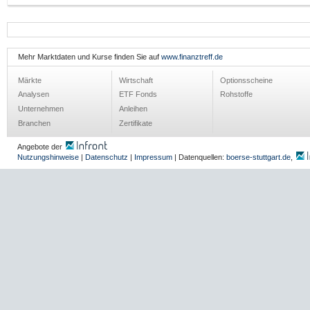
Mehr Marktdaten und Kurse finden Sie auf
www.finanztreff.de
Märkte
Wirtschaft
Optionsscheine
Analysen
ETF Fonds
Rohstoffe
Unternehmen
Anleihen
Branchen
Zertifikate
Angebote der
Nutzungshinweise
|
Datenschutz
|
Impressum
| Datenquellen:
boerse-stuttgart.de
,