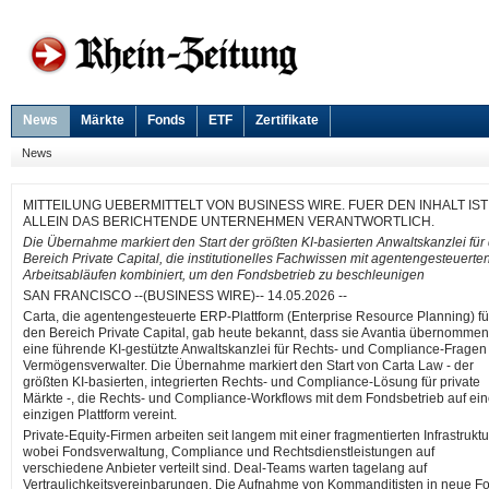
News
Märkte
Fonds
ETF
Zertifikate
News
MITTEILUNG UEBERMITTELT VON BUSINESS WIRE. FUER DEN INHALT IST
ALLEIN DAS BERICHTENDE UNTERNEHMEN VERANTWORTLICH.
Die Übernahme markiert den Start der größten KI-basierten Anwaltskanzlei für
Bereich Private Capital, die institutionelles Fachwissen mit agentengesteuerte
Arbeitsabläufen kombiniert, um den Fondsbetrieb zu beschleunigen
SAN FRANCISCO --(BUSINESS WIRE)-- 14.05.2026 --
Carta, die agentengesteuerte ERP-Plattform (Enterprise Resource Planning) fü
den Bereich Private Capital, gab heute bekannt, dass sie Avantia übernommen
eine führende KI-gestützte Anwaltskanzlei für Rechts- und Compliance-Fragen 
Vermögensverwalter. Die Übernahme markiert den Start von Carta Law - der
größten KI-basierten, integrierten Rechts- und Compliance-Lösung für private
Märkte -, die Rechts- und Compliance-Workflows mit dem Fondsbetrieb auf ein
einzigen Plattform vereint.
Private-Equity-Firmen arbeiten seit langem mit einer fragmentierten Infrastruktu
wobei Fondsverwaltung, Compliance und Rechtsdienstleistungen auf
verschiedene Anbieter verteilt sind. Deal-Teams warten tagelang auf
Vertraulichkeitsvereinbarungen. Die Aufnahme von Kommanditisten in neue F