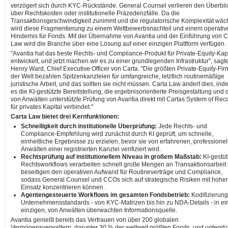
verzögert sich durch KYC-Rückstände. General Counsel verlieren den Überbli
über Rechtskosten oder institutionelle Präzedenzfälle. Da die
Transaktionsgeschwindigkeit zunimmt und die regulatorische Komplexität wäch
wird diese Fragmentierung zu einem Wettbewerbsnachteil und einem operativ
Hindernis für Fonds. Mit der Übernahme von Avantia und der Einführung von C
Law wird die Branche über eine Lösung auf einer einzigen Plattform verfügen.
"Avantia hat das beste Rechts- und Compliance-Produkt für Private-Equity-Kapi
entwickelt, und jetzt machen wir es zu einer grundlegenden Infrastruktur", sagt
Henry Ward, Chief Executive Officer von Carta. "Die größten Private-Equity-Fi
der Welt bezahlen Spitzenkanzleien für umfangreiche, letztlich routinemäßige
juristische Arbeit, und das sollten sie nicht müssen. Carta Law ändert dies, in
es die KI-gestützte Bereitstellung, die ergebnisorientierte Preisgestaltung und 
von Anwälten unterstützte Prüfung von Avantia direkt mit Cartas System of Rec
für privates Kapital verbindet."
Carta Law bietet drei Kernfunktionen:
Schnelligkeit durch institutionelle Überprüfung:
Jede Rechts- und
Compliance-Empfehlung wird zunächst durch KI geprüft, um schnelle,
einheitliche Ergebnisse zu erzielen, bevor sie von erfahrenen, professionel
Anwälten einer registrierten Kanzlei verifiziert wird.
Rechtsprüfung auf institutionellem Niveau in großem Maßstab:
KI-gestüt
Rechtsworkflows verarbeiten schnell große Mengen an Transaktionsarbeit
beseitigen den operativen Aufwand für Routineverträge und Compliance,
sodass General Counsel und CCOs sich auf strategische Risiken mit hoh
Einsatz konzentrieren können.
Agentengesteuerte Workflows im gesamten Fondsbetrieb:
Kodifizierun
Unternehmensstandards - von KYC-Matrizen bis hin zu NDA-Details - in ei
einzigen, von Anwälten überwachten Informationsquelle.
Avantia genießt bereits das Vertrauen von über 200 globalen
Vermögensverwaltern, darunter 30 % der weltweit größten Fonds, und unterstüt