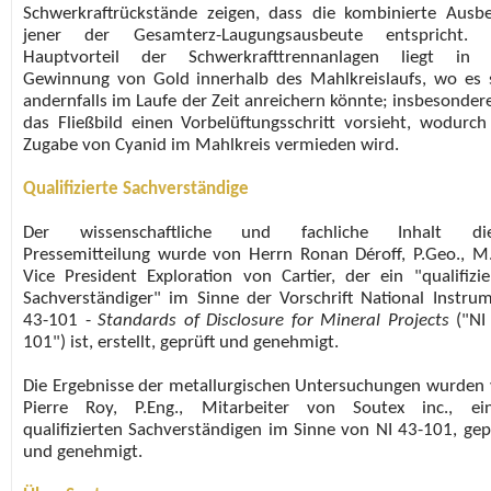
Schwerkraftrückstände zeigen, dass die kombinierte Ausb
jener der Gesamterz-Laugungsausbeute entspricht. 
Hauptvorteil der Schwerkrafttrennanlagen liegt in 
Gewinnung von Gold innerhalb des Mahlkreislaufs, wo es 
andernfalls im Laufe der Zeit anreichern könnte; insbesonder
das Fließbild einen Vorbelüftungsschritt vorsieht, wodurch
Zugabe von Cyanid im Mahlkreis vermieden wird.
Qualifizierte Sachverständige
Der wissenschaftliche und fachliche Inhalt die
Pressemitteilung wurde von Herrn Ronan Déroff, P.Geo., M.
Vice President Exploration von Cartier, der ein "qualifizie
Sachverständiger" im Sinne der Vorschrift National Instru
43-101 -
Standards of Disclosure for Mineral Projects
("NI
101") ist, erstellt, geprüft und genehmigt.
Die Ergebnisse der metallurgischen Untersuchungen wurden
Pierre Roy, P.Eng., Mitarbeiter von Soutex inc., ei
qualifizierten Sachverständigen im Sinne von NI 43-101, gep
und genehmigt.