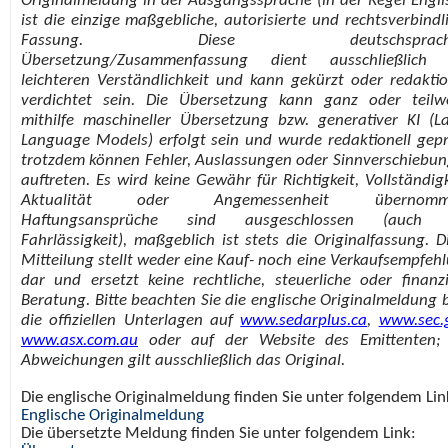
Originalmeldung in der Ausgangssprache (in der Regel Engli
ist die einzige maßgebliche, autorisierte und rechtsverbindl
Fassung. Diese deutschsprachi
Übersetzung/Zusammenfassung dient ausschließlich 
leichteren Verständlichkeit und kann gekürzt oder redaktio
verdichtet sein. Die Übersetzung kann ganz oder teilw
mithilfe maschineller Übersetzung bzw. generativer KI (L
Language Models) erfolgt sein und wurde redaktionell gepr
trotzdem können Fehler, Auslassungen oder Sinnverschiebu
auftreten. Es wird keine Gewähr für Richtigkeit, Vollständigk
Aktualität oder Angemessenheit übernomm
Haftungsansprüche sind ausgeschlossen (auch 
Fahrlässigkeit), maßgeblich ist stets die Originalfassung. D
Mitteilung stellt weder eine Kauf- noch eine Verkaufsempfeh
dar und ersetzt keine rechtliche, steuerliche oder finanzi
Beratung. Bitte beachten Sie die englische Originalmeldung 
die offiziellen Unterlagen auf
www.sedarplus.ca
,
www.sec.
www.asx.com.au
oder auf der Website des Emittenten; 
Abweichungen gilt ausschließlich das Original.
Die englische Originalmeldung finden Sie unter folgendem Lin
Englische Originalmeldung
Die übersetzte Meldung finden Sie unter folgendem Link: