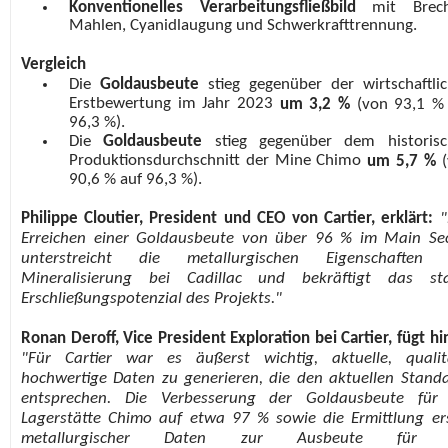
Konventionelles Verarbeitungsfließbild
mit Brech
Mahlen, Cyanidlaugung und Schwerkrafttrennung.
Vergleich
Die
Goldausbeute
stieg gegenüber der wirtschaftli
Erstbewertung im Jahr 2023
um 3,2 %
(von 93,1 %
96,3 %).
Die
Goldausbeute
stieg gegenüber dem historisc
Produktionsdurchschnitt der Mine Chimo
um
5,7 %
(
90,6 % auf 96,3 %).
Philippe Cloutier, President und CEO von Cartier, erklärt:
"
Erreichen einer Goldausbeute von über 96 % im Main Se
unterstreicht die metallurgischen Eigenschaften 
Mineralisierung bei Cadillac und bekräftigt das sta
Erschließungspotenzial des Projekts."
Ronan Deroff, Vice President Exploration bei Cartier, fügt hi
"Für Cartier war es äußerst wichtig, aktuelle, qualit
hochwertige Daten zu generieren, die den aktuellen Stand
entsprechen. Die Verbesserung der Goldausbeute für 
Lagerstätte Chimo auf etwa 97 % sowie die Ermittlung er
metallurgischer Daten zur Ausbeute für 