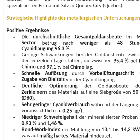
spezialisierten Firma mit Sitz in Quebec City (Quebec).
Strategische Highlights der metallurgischen Untersuchungen
Positive Ergebnisse
Die
durchschnittliche Gesamtgoldausbeute
im
M
Sector
betrug nach
weniger als 48 Stun
Cyanidlaugung 96,3 %
Geringe Schwankungen bei der Goldausbeute zwis
den einzelnen Lagerstätten, die zwischen
95,4 %
bei
Chimo
und
97,1 %
bei
Chimo
lag.
Schnelle Auflösung
durch
Vorbelüftungsschritt
Zugabe von Bleisalz
vor der Cyanidlaugung.
Deutliche Optimierung
der Goldausbeute du
Zerkleinern
des Materials auf eine Siebgröße von
50
(D80)
.
Sehr geringer Cyanidverbrauch
während der Laugung
voraussichtlich ca.
0,25 kg/t
.
Niedriger Schwefelgehalt
der mineralisierten Proben
0,93 %
und
1,46 %
.
Bond-Work-Index
der Mahlung von
13,1
bis
14,3 kW
was auf
mäßig hartes Material
hindeutet.