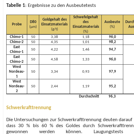
Tabelle 1
: Ergebnisse zu den Ausbeutetests
Schwefelgehalt
Goldgehalt des
D80
des
Ausbeute
Durch
Probe
Einsatzmaterials
(µm)
Einsatzmaterials
(%)
Au
(g/t)
(%)
Chimo-1
50
3,38
1,18
96,0
Chimo-2
50
4,35
1,01
98,2
East
50
4,22
1,46
94,7
Chimo-1
East
50
4,58
1,33
96,0
Chimo-2
West
Nordeau-
50
3,34
0,93
97,9
1
West
Nordeau-
50
2,44
1,19
95,2
2
Durchschnitt
96,3
Schwerkrafttrennung
Die Untersuchungen zur Schwerkrafttrennung deuten darauf 
dass 30 % bis 60 % des Goldes durch Schwerkrafttrenn
gewonnen werden können. Laugungstests 