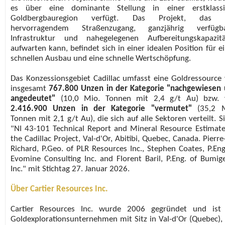
es über eine dominante Stellung in einer erstklassi
Goldbergbauregion verfügt. Das Projekt, das 
hervorragendem Straßenzugang, ganzjährig verfügba
Infrastruktur und nahegelegenen Aufbereitungskapazit
aufwarten kann, befindet sich in einer idealen Position für e
schnellen Ausbau und eine schnelle Wertschöpfung.
Das Konzessionsgebiet Cadillac umfasst eine Goldressource
insgesamt
767.800 Unzen in der Kategorie "nachgewiesen
angedeutet"
(10,0 Mio. Tonnen mit 2,4 g/t Au) bzw. 
2.416.900 Unzen in der Kategorie "vermutet"
(35,2 
Tonnen mit 2,1 g/t Au), die sich auf alle Sektoren verteilt. S
"NI 43-101 Technical Report and Mineral Resource Estimat
the Cadillac Project, Val-d'Or, Abitibi, Quebec, Canada. Pierre
Richard, P.Geo. of PLR Resources Inc., Stephen Coates, P.Eng
Evomine Consulting Inc. and Florent Baril, P.Eng. of Bumi
Inc." mit Stichtag 27. Januar 2026.
Über Cartier Resources Inc.
Cartier Resources Inc. wurde 2006 gegründet und ist 
Goldexplorationsunternehmen mit Sitz in Val-d'Or (Quebec),