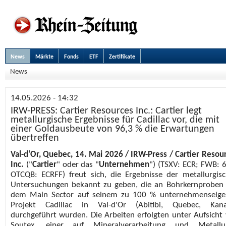
News
Märkte
Fonds
ETF
Zertifikate
News
14.05.2026 - 14:32
IRW-PRESS: Cartier Resources Inc.: Cartier legt
metallurgische Ergebnisse für Cadillac vor, die mit
einer Goldausbeute von 96,3 % die Erwartungen
übertreffen
Val-d'Or, Quebec, 14. Mai 2026 / IRW-Press / Cartier Resou
Inc.
("
Cartier
" oder das "
Unternehmen
") (TSXV: ECR; FWB: 
OTCQB: ECRFF) freut sich, die Ergebnisse der metallurgis
Untersuchungen bekannt zu geben, die an Bohrkernproben
dem Main Sector auf seinem zu 100 % unternehmenseige
Projekt Cadillac in Val-d'Or (Abitibi, Quebec, Kana
durchgeführt wurden. Die Arbeiten erfolgten unter Aufsicht
Soutex, einer auf Mineralverarbeitung und Metallur