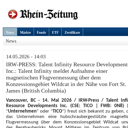
News
Märkte
Fonds
ETF
Zertifikate
News
14.05.2026 - 14:03
IRW-PRESS: Talent Infinity Resource Development
Inc.: Talent Infinity meldet Aufnahme einer
magnetischen Flugvermessung über dem
Konzessionsgebiet Wildcat in der Nähe von Fort St.
James (British Columbia)
Vancouver, BC
- 14. Mai 2026 / IRW-Press / Talent Infi
Resource Developments Inc. (CSE: TICO
| FWB: 0N8)
(
"
Unternehmen
" oder "
TICO
") freut sich bekannt zu geben, 
das Unternehmen eine hubschraubergestützte magnetis
Flugvermessung über dem Konzessionsgebiet Wildcat un
des Bergbaubezirks Mount Milligan im Zentrum von Bri