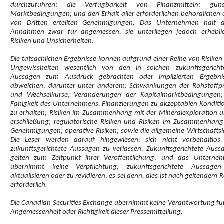
durchzuführen; die Verfügbarkeit von Finanzmitteln; güns
Marktbedingungen; und den Erhalt aller erforderlichen behördlichen 
von Dritten erteilten Genehmigungen. Das Unternehmen hält d
Annahmen zwar für angemessen, sie unterliegen jedoch erhebli
Risiken und Unsicherheiten.
Die tatsächlichen Ergebnisse können aufgrund einer Reihe von Risiken
Ungewissheiten wesentlich von den in solchen zukunftsgericht
Aussagen zum Ausdruck gebrachten oder implizierten Ergebni
abweichen, darunter unter anderem: Schwankungen der Rohstoffpr
und Wechselkurse; Veränderungen der Kapitalmarktbedingungen;
Fähigkeit des Unternehmens, Finanzierungen zu akzeptablen Konditi
zu erhalten; Risiken im Zusammenhang mit der Mineralexploration u
erschließung; regulatorische Risiken und Risiken im Zusammenhang
Genehmigungen; operative Risiken; sowie die allgemeine Wirtschaftsl
Die Leser werden darauf hingewiesen, sich nicht vorbehaltlos
zukunftsgerichtete Aussagen zu verlassen. Zukunftsgerichtete Auss
gelten zum Zeitpunkt ihrer Veröffentlichung, und das Unterne
übernimmt keine Verpflichtung, zukunftsgerichtete Aussage
aktualisieren oder zu revidieren, es sei denn, dies ist nach geltendem 
erforderlich.
Die Canadian Securities Exchange übernimmt keine Verantwortung für
Angemessenheit oder Richtigkeit dieser Pressemitteilung.