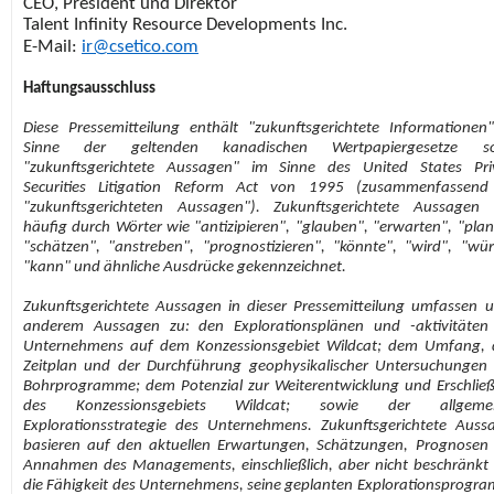
CEO, President und Direktor
Talent Infinity Resource Developments Inc.
E-Mail:
ir@csetico.com
Haftungsausschluss
Diese Pressemitteilung enthält "zukunftsgerichtete Informationen
Sinne der geltenden kanadischen Wertpapiergesetze so
"zukunftsgerichtete Aussagen" im Sinne des United States Pri
Securities Litigation Reform Act von 1995 (zusammenfassend
"zukunftsgerichteten Aussagen"). Zukunftsgerichtete Aussagen 
häufig durch Wörter wie "antizipieren", "glauben", "erwarten", "plan
"schätzen", "anstreben", "prognostizieren", "könnte", "wird", "wür
"kann" und ähnliche Ausdrücke gekennzeichnet.
Zukunftsgerichtete Aussagen in dieser Pressemitteilung umfassen u
anderem Aussagen zu: den Explorationsplänen und -aktivitäten
Unternehmens auf dem Konzessionsgebiet Wildcat; dem Umfang,
Zeitplan und der Durchführung geophysikalischer Untersuchungen
Bohrprogramme; dem Potenzial zur Weiterentwicklung und Erschlie
des Konzessionsgebiets Wildcat; sowie der allgemei
Explorationsstrategie des Unternehmens. Zukunftsgerichtete Auss
basieren auf den aktuellen Erwartungen, Schätzungen, Prognosen
Annahmen des Managements, einschließlich, aber nicht beschränkt 
die Fähigkeit des Unternehmens, seine geplanten Explorationsprogr