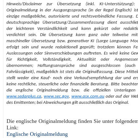
Hinweis/Disclaimer zur Übersetzung (inkl. KI-Unterstützung):
Originalmeldung in der Ausgangssprache (in der Regel Englisch) ist
einzige maßgebliche, autorisierte und rechtsverbindliche Fassung. D
deutschsprachige Übersetzung/Zusammenfassung dient ausschließ
der leichteren Verständlichkeit und kann gekürzt oder redaktio
verdichtet sein. Die Übersetzung kann ganz oder teilweise mith
maschineller Übersetzung bzw. generativer KI (Large Language Mod
erfolgt sein und wurde redaktionell geprüft; trotzdem können Feh
Auslassungen oder Sinnverschiebungen auftreten. Es wird keine Ge
für Richtigkeit, Vollständigkeit, Aktualität oder Angemessen
übernommen; Haftungsansprüche sind ausgeschlossen (auch
Fahrlässigkeit), maßgeblich ist stets die Originalfassung. Diese Mitte
stellt weder eine Kauf- noch eine Verkaufsempfehlung dar und ers
keine rechtliche, steuerliche oder finanzielle Beratung. Bitte beachte
die englische Originalmeldung bzw. die offiziellen Unterlagen
www.sedarplus.ca
,
www.sec.gov
,
www.asx.com.au
oder auf der Web
des Emittenten; bei Abweichungen gilt ausschließlich das Original.
Die englische Originalmeldung finden Sie unter folgende
Link:
Englische Originalmeldung