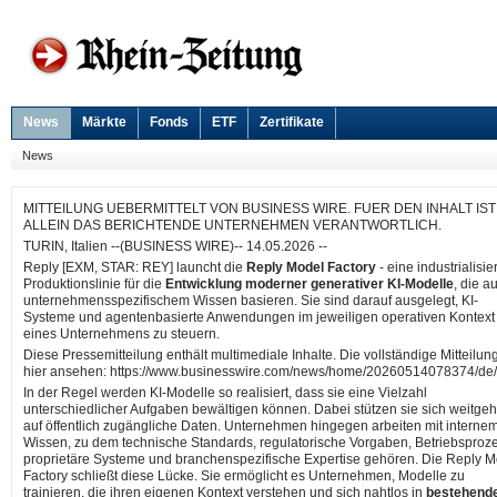
News
Märkte
Fonds
ETF
Zertifikate
News
MITTEILUNG UEBERMITTELT VON BUSINESS WIRE. FUER DEN INHALT IST
ALLEIN DAS BERICHTENDE UNTERNEHMEN VERANTWORTLICH.
TURIN, Italien --(BUSINESS WIRE)-- 14.05.2026 --
Reply [EXM, STAR: REY] launcht die
Reply Model Factory
- eine industrialisie
Produktionslinie für die
Entwicklung moderner generativer KI-Modelle
, die au
unternehmensspezifischem Wissen basieren. Sie sind darauf ausgelegt, KI-
Systeme und agentenbasierte Anwendungen im jeweiligen operativen Kontext
eines Unternehmens zu steuern.
Diese Pressemitteilung enthält multimediale Inhalte. Die vollständige Mitteilun
hier ansehen: https://www.businesswire.com/news/home/20260514078374/de/
In der Regel werden KI-Modelle so realisiert, dass sie eine Vielzahl
unterschiedlicher Aufgaben bewältigen können. Dabei stützen sie sich weitge
auf öffentlich zugängliche Daten. Unternehmen hingegen arbeiten mit interne
Wissen, zu dem technische Standards, regulatorische Vorgaben, Betriebsproz
proprietäre Systeme und branchenspezifische Expertise gehören. Die Reply M
Factory schließt diese Lücke. Sie ermöglicht es Unternehmen, Modelle zu
trainieren, die ihren eigenen Kontext verstehen und sich nahtlos in
bestehend