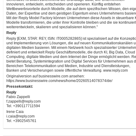
innovieren, entwickeln, entscheiden und operieren. Künftig entstehen
Wettbewerbsvorteile durch Modelle, die auf dem spezifischen Wissen, den ei
Daten, der Expertise und dem geistigen Eigentum eines Unternehmens basier
Mit der Reply Model Factory können Unternehmen diese Assets in steuerbare K
Modelle transformieren, die unter ihrer Kontrolle bleiben und die sie kontinuier
weiterentwickeln, skalieren und spezialisieren können."
Reply
Reply [EXM, STAR: REY, ISIN: IT0005282865] ist spezialisiert auf die Konzepti
und Implementierung von Lösungen, die auf neuen Kommunikationskanälen 
digitalen Medien basieren. Mit einem Netzwerk hoch spezialisierter Unterneh
definiert und entwickelt Reply Geschäftsmodelle, die durch KI, Big Data, Cloud
Computing, digitale Medien und dem Internet der Dinge ermöglicht werden. Re
bietet Beratung, Systemintegration und Digital Services für Unternehmen aus 
Bereichen Telekommunikation und Medien, Industrie und Dienstleistungen,
Banken und Versicherungen sowie öffentliche Verwaltung. www.reply.com
Originalversion auf businesswire.com ansehen:
https://www.businesswire.com/news/home/20260514078374/de/
Pressekontakt:
Reply
Fabio Zappelli
f.zappelli@reply.com
Tel. +390117711594
Irene Caia
i.caia@reply.com
Tel. +3902545761