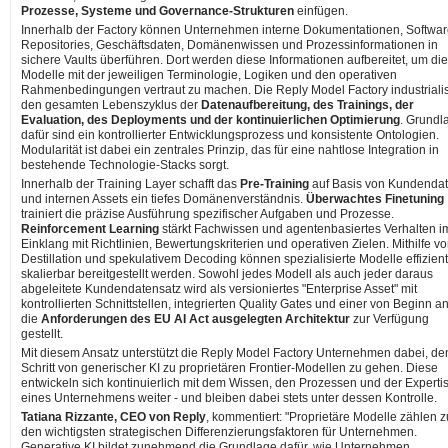
Prozesse, Systeme und Governance-Strukturen
einfügen.
Innerhalb der Factory können Unternehmen interne Dokumentationen, Softwar
Repositories, Geschäftsdaten, Domänenwissen und Prozessinformationen in
sichere Vaults überführen. Dort werden diese Informationen aufbereitet, um die
Modelle mit der jeweiligen Terminologie, Logiken und den operativen
Rahmenbedingungen vertraut zu machen. Die Reply Model Factory industrialis
den gesamten Lebenszyklus der
Datenaufbereitung, des Trainings, der
Evaluation, des Deployments und der kontinuierlichen Optimierung
. Grundl
dafür sind ein kontrollierter Entwicklungsprozess und konsistente Ontologien.
Modularität ist dabei ein zentrales Prinzip, das für eine nahtlose Integration in
bestehende Technologie-Stacks sorgt.
Innerhalb der Training Layer schafft das
Pre-Training
auf Basis von Kundenda
und internen Assets ein tiefes Domänenverständnis.
Überwachtes Finetuning
trainiert die präzise Ausführung spezifischer Aufgaben und Prozesse.
Reinforcement Learning
stärkt Fachwissen und agentenbasiertes Verhalten i
Einklang mit Richtlinien, Bewertungskriterien und operativen Zielen. Mithilfe v
Destillation und spekulativem Decoding können spezialisierte Modelle effizien
skalierbar bereitgestellt werden. Sowohl jedes Modell als auch jeder daraus
abgeleitete Kundendatensatz wird als versioniertes "Enterprise Asset" mit
kontrollierten Schnittstellen, integrierten Quality Gates und einer von Beginn an
die
Anforderungen des EU AI Act ausgelegten Architektur
zur Verfügung
gestellt.
Mit diesem Ansatz unterstützt die Reply Model Factory Unternehmen dabei, de
Schritt von generischer KI zu proprietären Frontier-Modellen zu gehen. Diese
entwickeln sich kontinuierlich mit dem Wissen, den Prozessen und der Experti
eines Unternehmens weiter - und bleiben dabei stets unter dessen Kontrolle.
Tatiana Rizzante, CEO von Reply
, kommentiert: "Proprietäre Modelle zählen z
den wichtigsten strategischen Differenzierungsfaktoren für Unternehmen.
Generative KI bildet zunehmend die Grundlage dafür, wie Unternehmen