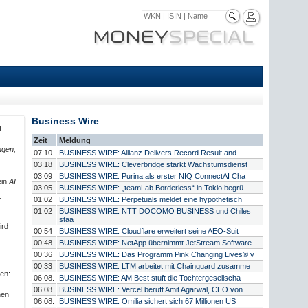
Business Wire
N
Zeit
Meldung
ngen,
07:10
BUSINESS WIRE: Allianz Delivers Record Result and
03:18
BUSINESS WIRE: Cleverbridge stärkt Wachstumsdienst
03:09
BUSINESS WIRE: Purina als erster NIQ ConnectAI Cha
ein
AI
03:05
BUSINESS WIRE: „teamLab Borderless“ in Tokio begrü
01:02
BUSINESS WIRE: Perpetuals meldet eine hypothetisch
r
01:02
BUSINESS WIRE: NTT DOCOMO BUSINESS und Chiles
staa
ird
00:54
BUSINESS WIRE: Cloudflare erweitert seine AEO-Suit
00:48
BUSINESS WIRE: NetApp übernimmt JetStream Software
00:36
BUSINESS WIRE: Das Programm Pink Changing Lives® v
00:33
BUSINESS WIRE: LTM arbeitet mit Chainguard zusamme
hen:
06.08.
BUSINESS WIRE: AM Best stuft die Tochtergesellscha
06.08.
BUSINESS WIRE: Vercel beruft Amit Agarwal, CEO von
hen
06.08.
BUSINESS WIRE: Omilia sichert sich 67 Millionen US