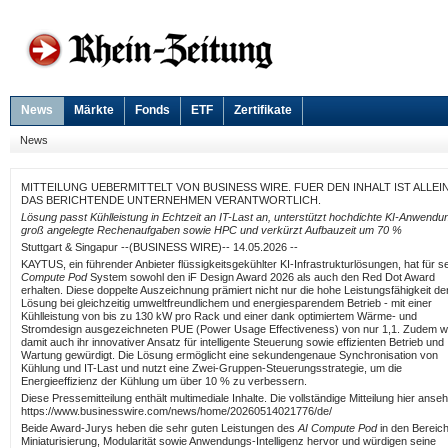
News
Märkte
Fonds
ETF
Zertifikate
News
MITTEILUNG UEBERMITTELT VON BUSINESS WIRE. FUER DEN INHALT IST ALLEI
DAS BERICHTENDE UNTERNEHMEN VERANTWORTLICH.
Lösung passt Kühlleistung in Echtzeit an IT-Last an, unterstützt hochdichte KI-Anwendu
groß angelegte Rechenaufgaben sowie HPC und verkürzt Aufbauzeit um 70 %
Stuttgart & Singapur --(BUSINESS WIRE)-- 14.05.2026 --
KAYTUS, ein führender Anbieter flüssigkeitsgekühlter KI-Infrastrukturlösungen, hat für s
Compute Pod
System sowohl den iF Design Award 2026 als auch den Red Dot Award
erhalten. Diese doppelte Auszeichnung prämiert nicht nur die hohe Leistungsfähigkeit de
Lösung bei gleichzeitig umweltfreundlichem und energiesparendem Betrieb - mit einer
Kühlleistung von bis zu 130 kW pro Rack und einer dank optimiertem Wärme- und
Stromdesign ausgezeichneten PUE (Power Usage Effectiveness) von nur 1,1. Zudem w
damit auch ihr innovativer Ansatz für intelligente Steuerung sowie effizienten Betrieb und
Wartung gewürdigt. Die Lösung ermöglicht eine sekundengenaue Synchronisation von
Kühlung und IT-Last und nutzt eine Zwei-Gruppen-Steuerungsstrategie, um die
Energieeffizienz der Kühlung um über 10 % zu verbessern.
Diese Pressemitteilung enthält multimediale Inhalte. Die vollständige Mitteilung hier anse
https://www.businesswire.com/news/home/20260514021776/de/
Beide Award-Jurys heben die sehr guten Leistungen des
AI Compute Pod
in den Bereic
Miniaturisierung, Modularität sowie Anwendungs-Intelligenz hervor und würdigen seine