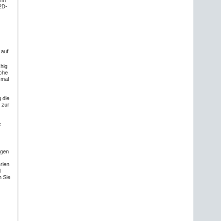
 2D-
 auf
chig
nche
-mal
 die
 zur
e
ngen
rien.
l
n Sie