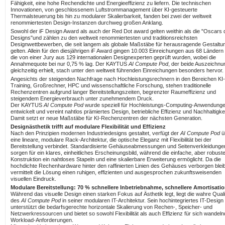
Fähigkeit, eine hohe Rechendichte und Energieeffizienz zu liefern. Die technischen
Innovationen, von geschlossenem Luftstrommanagement über KI-gesteuerte
Thermalsteuerung bis hin zu modularer Skalierbarkeit, fanden bei zwei der weltweit
renommiertesten Design-Instanzen durchweg großen Anklang.
Sowohl der iF Design Award als auch der Red Dot award gelten weithin als die "Oscars 
Designs"und zählen zu den weltweit renommiertesten und traditionsreichsten
Designwettbewerben, die seit langem als globale Maßstäbe für herausragende Gestaltu
gelten. Allein für den diesjährigen iF Award gingen 10.003 Einreichungen aus 68 Ländern 
die von einer Jury aus 129 internationalen Designexperten geprüft wurden, wobei die
Annahmequote bei nur 0,75 % lag. Der KAYTUS
AI Compute Pod
, der beide Auszeichn
gleichzeitig erhielt, stach unter den weltweit führenden Einreichungen besonders hervor.
Angesichts der steigenden Nachfrage nach Hochleistungsrechnern in den Bereichen KI-
Training, Großrechner, HPC und wissenschaftliche Forschung, stehen traditionelle
Rechenzentren aufgrund langer Bereitstellungszeiten, begrenzter Raumeffizienz und
steigendem Energieverbrauch unter zunehmendem Druck.
Der KAYTUS
AI Compute Pod
wurde speziell für Hochleistungs-Computing-Anwendung
entwickelt und vereint nahtlos prämiertes Design, betriebliche Effizienz und Nachhaltigkei
Damit setzt er neue Maßstäbe für KI-Rechenzentren der nächsten Generation.
Designästhetik trifft auf modulare Flexibilität und Effizienz
Nach den Prinzipien modernen Industriedesigns gestaltet, verfügt der
AI Compute Pod
ü
eine lineare, modulare Rack-Architektur, die optische Eleganz mit Flexibilität bei der
Bereitstellung verbindet. Standardisierte Gehäuseabmessungen und Seitenverkleidunge
sorgen für ein klares, einheitliches Erscheinungsbild, während die einfache, aber robust
Konstruktion ein nahtloses Stapeln und eine skalierbare Erweiterung ermöglicht. Da die
hochdichte Rechenhardware hinter den raffinierten Linien des Gehäuses verborgen bleib
vermittelt die Lösung einen ruhigen, effizienten und ausgesprochen zukunftsweisenden
visuellen Eindruck.
Modulare Bereitstellung: 70 % schnellere Inbetriebnahme, schnellere Amortisati
Während das visuelle Design einen starken Fokus auf Ästhetik legt, liegt die wahre Quali
des
AI Compute Pod
in seiner modularen IT-Architektur. Sein hochintegriertes IT-Design
unterstützt die bedarfsgerechte horizontale Skalierung von Rechen-, Speicher- und
Netzwerkressourcen und bietet so sowohl Flexibilität als auch Effizienz für sich wandel
Workload-Anforderungen.