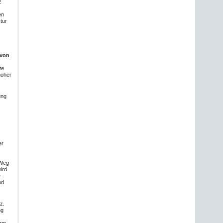
z
en
tur
 von
te
hoher
ung
er
 Weg
ird.
e
nd
z.
ng
orm