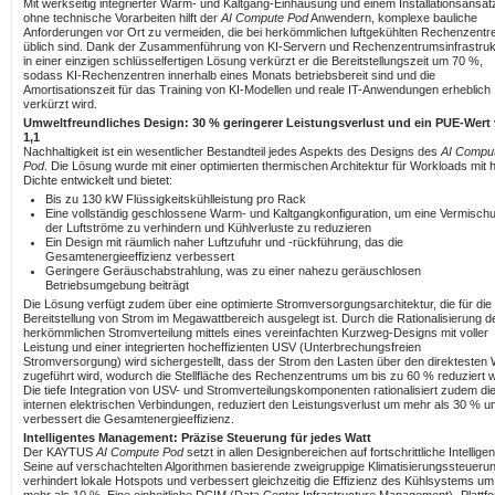
Mit werkseitig integrierter Warm- und Kaltgang-Einhausung und einem Installationsansat
ohne technische Vorarbeiten hilft der
AI Compute Pod
Anwendern, komplexe bauliche
Anforderungen vor Ort zu vermeiden, die bei herkömmlichen luftgekühlten Rechenzentr
üblich sind. Dank der Zusammenführung von KI-Servern und Rechenzentrumsinfrastruk
in einer einzigen schlüsselfertigen Lösung verkürzt er die Bereitstellungszeit um 70 %,
sodass KI-Rechenzentren innerhalb eines Monats betriebsbereit sind und die
Amortisationszeit für das Training von KI-Modellen und reale IT-Anwendungen erheblich
verkürzt wird.
Umweltfreundliches Design: 30 % geringerer Leistungsverlust und ein PUE-Wert
1,1
Nachhaltigkeit ist ein wesentlicher Bestandteil jedes Aspekts des Designs des
AI Compu
Pod
. Die Lösung wurde mit einer optimierten thermischen Architektur für Workloads mit 
Dichte entwickelt und bietet:
Bis zu 130 kW Flüssigkeitskühlleistung pro Rack
Eine vollständig geschlossene Warm- und Kaltgangkonfiguration, um eine Vermisch
der Luftströme zu verhindern und Kühlverluste zu reduzieren
Ein Design mit räumlich naher Luftzufuhr und -rückführung, das die
Gesamtenergieeffizienz verbessert
Geringere Geräuschabstrahlung, was zu einer nahezu geräuschlosen
Betriebsumgebung beiträgt
Die Lösung verfügt zudem über eine optimierte Stromversorgungsarchitektur, die für die
Bereitstellung von Strom im Megawattbereich ausgelegt ist. Durch die Rationalisierung d
herkömmlichen Stromverteilung mittels eines vereinfachten Kurzweg-Designs mit voller
Leistung und einer integrierten hocheffizienten USV (Unterbrechungsfreien
Stromversorgung) wird sichergestellt, dass der Strom den Lasten über den direktesten
zugeführt wird, wodurch die Stellfläche des Rechenzentrums um bis zu 60 % reduziert w
Die tiefe Integration von USV- und Stromverteilungskomponenten rationalisiert zudem di
internen elektrischen Verbindungen, reduziert den Leistungsverlust um mehr als 30 % u
verbessert die Gesamtenergieeffizienz.
Intelligentes Management: Präzise Steuerung für jedes Watt
Der KAYTUS
AI Compute Pod
setzt in allen Designbereichen auf fortschrittliche Intelligen
Seine auf verschachtelten Algorithmen basierende zweigruppige Klimatisierungssteueru
verhindert lokale Hotspots und verbessert gleichzeitig die Effizienz des Kühlsystems um
mehr als 10 %. Eine einheitliche DCIM (Data Center Infrastructure Management) -Plattf