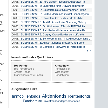
06.08.
BUSINESS WIRE: Pure Lithium Receives Australian Pa
06.08.
BUSINESS WIRE: Laserfiche führt „Advanced Enterpri
06.08.
BUSINESS WIRE: Cloudflare bietet Unternehmen umfas
06.08.
BUSINESS WIRE: BeOne Medicines meldet Finanzergebn
des
06.08.
BUSINESS WIRE: Cloudflare OS ist die erste KI-Arbe
ng
06.08.
BUSINESS WIRE: TestMu AI stellt das Samsung Galaxy
ein,
06.08.
BUSINESS WIRE: Großbritannien führt die FMCG-Infla
06.08.
BUSINESS WIRE: Riskified und Marqeta gehen eine Pa
ungen
06.08.
BUSINESS WIRE: Corpay Cross-Border zum offiziellen
06.08.
BUSINESS WIRE: Echoworx und NTT DATA Deutschland s
06.08.
BUSINESS WIRE: Adtran launches Mosaic One Fabric,
06.08.
BUSINESS WIRE: Compass Pathways to Participate in
en
1
2
t.
Investmentfonds - Quick Links
ber
Top Fonds
Know-how
Top Performance
Fondslexikon
n
Größte Fonds
Wissenstest
e
Traditionsreichste Fonds
Fondstypen
t,
Ausgewählte Links
on
tät
Aktienfonds
Rentenfonds
Immobilienfonds
Fondspreise
Investmentfondsgesellschaften
nde