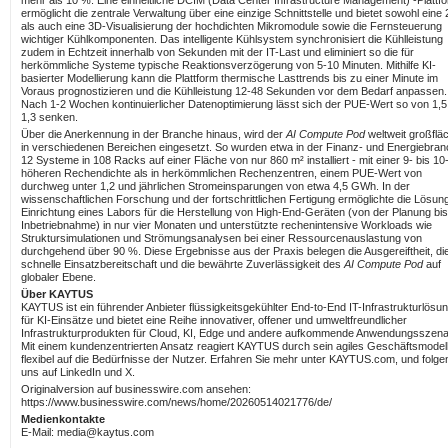
ermöglicht die zentrale Verwaltung über eine einzige Schnittstelle und bietet sowohl eine
als auch eine 3D-Visualisierung der hochdichten Mikromodule sowie die Fernsteuerung
wichtiger Kühlkomponenten. Das intelligente Kühlsystem synchronisiert die Kühlleistung
zudem in Echtzeit innerhalb von Sekunden mit der IT-Last und eliminiert so die für
herkömmliche Systeme typische Reaktionsverzögerung von 5-10 Minuten. Mithilfe KI-
basierter Modellierung kann die Plattform thermische Lasttrends bis zu einer Minute im
Voraus prognostizieren und die Kühlleistung 12-48 Sekunden vor dem Bedarf anpassen.
Nach 1-2 Wochen kontinuierlicher Datenoptimierung lässt sich der PUE-Wert so von 1,5
1,3 senken.
Über die Anerkennung in der Branche hinaus, wird der
AI Compute Pod
weltweit großflä
in verschiedenen Bereichen eingesetzt. So wurden etwa in der Finanz- und Energiebra
12 Systeme in 108 Racks auf einer Fläche von nur 860 m² installiert - mit einer 9- bis 10
höheren Rechendichte als in herkömmlichen Rechenzentren, einem PUE-Wert von
durchweg unter 1,2 und jährlichen Stromeinsparungen von etwa 4,5 GWh. In der
wissenschaftlichen Forschung und der fortschrittlichen Fertigung ermöglichte die Lösung
Einrichtung eines Labors für die Herstellung von High-End-Geräten (von der Planung bis
Inbetriebnahme) in nur vier Monaten und unterstützte rechenintensive Workloads wie
Struktursimulationen und Strömungsanalysen bei einer Ressourcenauslastung von
durchgehend über 90 %. Diese Ergebnisse aus der Praxis belegen die Ausgereiftheit, di
schnelle Einsatzbereitschaft und die bewährte Zuverlässigkeit des
AI Compute Pod
auf
globaler Ebene.
Über KAYTUS
KAYTUS ist ein führender Anbieter flüssigkeitsgekühlter End-to-End IT-Infrastrukturlösu
für KI-Einsätze und bietet eine Reihe innovativer, offener und umweltfreundlicher
Infrastrukturprodukten für Cloud, KI, Edge und andere aufkommende Anwendungsszena
Mit einem kundenzentrierten Ansatz reagiert KAYTUS durch sein agiles Geschäftsmodel
flexibel auf die Bedürfnisse der Nutzer. Erfahren Sie mehr unter KAYTUS.com, und folge
uns auf LinkedIn und X.
Originalversion auf businesswire.com ansehen:
https://www.businesswire.com/news/home/20260514021776/de/
Medienkontakte
E-Mail: media@kaytus.com