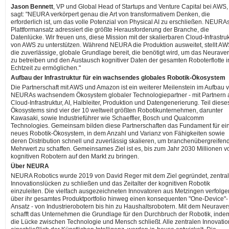
Jason Bennett
, VP und Global Head of Startups and Venture Capital bei AWS,
sagt: "NEURA verkörpert genau die Art von transformativem Denken, die
erforderlich ist, um das volle Potenzial von Physical AI zu erschließen. NEURA
Plattformansatz adressiert die größte Herausforderung der Branche, die
Datenlücke. Wir freuen uns, diese Mission mit der skalierbaren Cloud-Infrastruk
von AWS zu unterstützen. Während NEURA die Produktion ausweitet, stellt A
die zuverlässige, globale Grundlage bereit, die benötigt wird, um das Neurave
zu betreiben und den Austausch kognitiver Daten der gesamten Roboterflotte i
Echtzeit zu ermöglichen."
Aufbau der Infrastruktur für ein wachsendes globales Robotik-Ökosystem
Die Partnerschaft mit AWS und Amazon ist ein weiterer Meilenstein im Aufbau 
NEURAs wachsendem Ökosystem globaler Technologiepartner - mit Partnern 
Cloud-Infrastruktur, AI, Halbleiter, Produktion und Datengenerierung. Teil diese
Ökosystems sind vier der 10 weltweit größten Robotikunternehmen, darunter
Kawasaki, sowie Industrieführer wie Schaeffler, Bosch und Qualcomm
Technologies. Gemeinsam bilden diese Partnerschaften das Fundament für ei
neues Robotik-Ökosystem, in dem Anzahl und Varianz von Fähigkeiten sowie
deren Distribution schnell und zuverlässig skalieren, um branchenübergreifen
Mehrwert zu schaffen. Gemeinsames Ziel ist es, bis zum Jahr 2030 Millionen v
kognitiven Robotern auf den Markt zu bringen.
Über NEURA
NEURA Robotics wurde 2019 von David Reger mit dem Ziel gegründet, zentra
Innovationslücken zu schließen und das Zeitalter der kognitiven Robotik
einzuleiten. Die vielfach ausgezeichneten Innovatoren aus Metzingen verfolge
über ihr gesamtes Produktportfolio hinweg einen konsequenten "One-Device"-
Ansatz - von Industrierobotern bis hin zu Haushaltsrobotern. Mit dem Neuraver
schafft das Unternehmen die Grundlage für den Durchbruch der Robotik, inde
die Lücke zwischen Technologie und Mensch schließt. Alle zentralen Innovatio