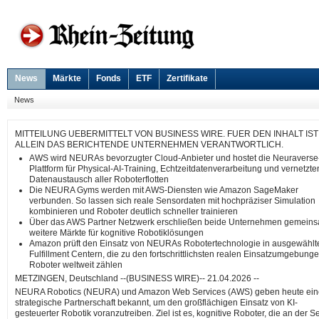
News
Märkte
Fonds
ETF
Zertifikate
News
MITTEILUNG UEBERMITTELT VON BUSINESS WIRE. FUER DEN INHALT IST
ALLEIN DAS BERICHTENDE UNTERNEHMEN VERANTWORTLICH.
AWS wird NEURAs bevorzugter Cloud-Anbieter und hostet die Neuraverse
Plattform für Physical-AI-Training, Echtzeitdatenverarbeitung und vernetzte
Datenaustausch aller Roboterflotten
Die NEURA Gyms werden mit AWS-Diensten wie Amazon SageMaker
verbunden. So lassen sich reale Sensordaten mit hochpräziser Simulation
kombinieren und Roboter deutlich schneller trainieren
Über das AWS Partner Netzwerk erschließen beide Unternehmen gemein
weitere Märkte für kognitive Robotiklösungen
Amazon prüft den Einsatz von NEURAs Robotertechnologie in ausgewählt
Fulfillment Centern, die zu den fortschrittlichsten realen Einsatzumgebunge
Roboter weltweit zählen
METZINGEN, Deutschland --(BUSINESS WIRE)-- 21.04.2026 --
NEURA Robotics (NEURA) und Amazon Web Services (AWS) geben heute ein
strategische Partnerschaft bekannt, um den großflächigen Einsatz von KI-
gesteuerter Robotik voranzutreiben. Ziel ist es, kognitive Roboter, die an der Se