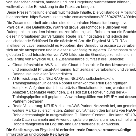
von Menschen denken, handeln und ihre Umgebung wahrnehmen können,
weltweit von der Entwicklung in die Praxis zu bringen.
Diese Pressemitteilung enthält multimediale Inhalte. Die vollständige Mitteilun
hier ansehen: https://www.businesswire.com/news/home/20260420758409/de/
Die Zusammenarbeit adressiert eine der zentralen Herausforderungen von
Physical AI, die Datenlücke. Während große Sprachmodelle Billionen von
Datenpunkten aus dem Internet nutzen können, steht Robotern nur ein Bruchte
dieser Informationen zur Verfügung. Reale Trainingsdaten sind jedoch der
entscheidende Schlüssel für die nächste AI-Ära: die Physical AI. NEURAs
Intelligence Layer ermöglicht es Robotern, ihre Umgebung präzise zu verarbei
sich an sie anzupassen und in dieser zuverlässig zu agieren. Gemeinsam mit 
globalen Cloud-Infrastruktur von AWS bildet sie die Grundlage zur schnellen
Skalierung von Physical AI. Die Zusammenarbeit umfasst drei Bereiche:
Cloud-Infrastruktur: AWS stellt die Cloud-Infrastruktur für das Neuraverse be
und ermöglicht Physical-AI-Training, Echtzeitdatenverarbeitung und vernet
Datenaustausch aller Roboterflotten.
AI-Entwicklung: Die NEURA Gyms, NEURAs selbstentwickelte
Trainingsanlagen, in denen Roboter unter kontrollierten Bedingungen
komplexe Aufgaben durch hochpräzise Simulationen lernen, werden mit
Amazon SageMaker verbunden. Dies soll zur Beschleunigung der AI-
Trainingspipeline mit geplanten Anwendungsfällen von NEURA und desse
Partnern beitragen.
Reale Validierung: NEURA tritt dem AWS Partner Netzwerk bei, um gemei
weitere Märkte zu erschließen. Zudem prüft Amazon den Einsatz von NEU
Robotertechnologie in ausgewählten Fulfillment Centern. Hier kann NEUR
reale Daten sammeln und Anwendungsfälle erproben, um noch schneller 
Roboterfähigkeiten für Logistik- und Lagerbetriebe zu entwickeln.
Die Skalierung von Physical AI erfordert reale Daten, vertrauenswürdige
Infrastruktur und globale Reichweite