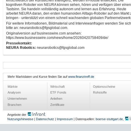
einschließlich der Künstlichen Intelligenz, werden in-house entwickelt. Die
kognitiven Roboter von NEURA können sehen, hören und verfügen über einen
Tastsinn. Sie handeln vollständig autonom und lernen aus Erfahrung. Heute
arbeitet NEURA daran, den ersten humanoiden Alltags-Roboter auf den Markt 
bringen - unterstützt von einem schnell wachsenden globalen Partnernetzwerk
Für weitere Informationen, Bildmaterial und Interviewanfragen wenden Sie sic
bitte an: neurarobotics@fgsglobal.com.
Originalversion auf businesswire.com ansehen:
https://www.businesswire.com/news/home/20260420758409/de/
Pressekontakt:
NEURA Robotics:
neurarobotics@fgsglobal.com
Mehr Marktdaten und Kurse finden Sie auf
www.finanztreff.de
Märkte
Wirtschaft
Optionsscheine
Analysen
ETF Fonds
Rohstoffe
Unternehmen
Anleihen
Branchen
Zertifikate
Angebote der
Nutzungshinweise
|
Datenschutz
|
Impressum
| Datenquellen:
boerse-stuttgart.de
,