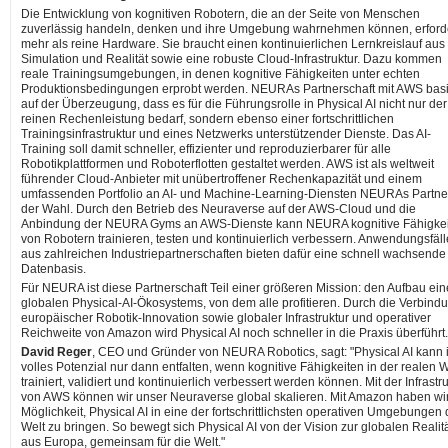
Die Entwicklung von kognitiven Robotern, die an der Seite von Menschen
zuverlässig handeln, denken und ihre Umgebung wahrnehmen können, erford
mehr als reine Hardware. Sie braucht einen kontinuierlichen Lernkreislauf aus
Simulation und Realität sowie eine robuste Cloud-Infrastruktur. Dazu kommen
reale Trainingsumgebungen, in denen kognitive Fähigkeiten unter echten
Produktionsbedingungen erprobt werden. NEURAs Partnerschaft mit AWS basi
auf der Überzeugung, dass es für die Führungsrolle in Physical AI nicht nur der
reinen Rechenleistung bedarf, sondern ebenso einer fortschrittlichen
Trainingsinfrastruktur und eines Netzwerks unterstützender Dienste. Das AI-
Training soll damit schneller, effizienter und reproduzierbarer für alle
Robotikplattformen und Roboterflotten gestaltet werden. AWS ist als weltweit
führender Cloud-Anbieter mit unübertroffener Rechenkapazität und einem
umfassenden Portfolio an AI- und Machine-Learning-Diensten NEURAs Partne
der Wahl. Durch den Betrieb des Neuraverse auf der AWS-Cloud und die
Anbindung der NEURA Gyms an AWS-Dienste kann NEURA kognitive Fähigke
von Robotern trainieren, testen und kontinuierlich verbessern. Anwendungsfäll
aus zahlreichen Industriepartnerschaften bieten dafür eine schnell wachsende
Datenbasis.
Für NEURA ist diese Partnerschaft Teil einer größeren Mission: den Aufbau ein
globalen Physical-AI-Ökosystems, von dem alle profitieren. Durch die Verbind
europäischer Robotik-Innovation sowie globaler Infrastruktur und operativer
Reichweite von Amazon wird Physical AI noch schneller in die Praxis überführt.
David Reger
, CEO und Gründer von NEURA Robotics, sagt: "Physical AI kann 
volles Potenzial nur dann entfalten, wenn kognitive Fähigkeiten in der realen W
trainiert, validiert und kontinuierlich verbessert werden können. Mit der Infrastr
von AWS können wir unser Neuraverse global skalieren. Mit Amazon haben wir
Möglichkeit, Physical AI in eine der fortschrittlichsten operativen Umgebungen 
Welt zu bringen. So bewegt sich Physical AI von der Vision zur globalen Realitä
aus Europa, gemeinsam für die Welt."