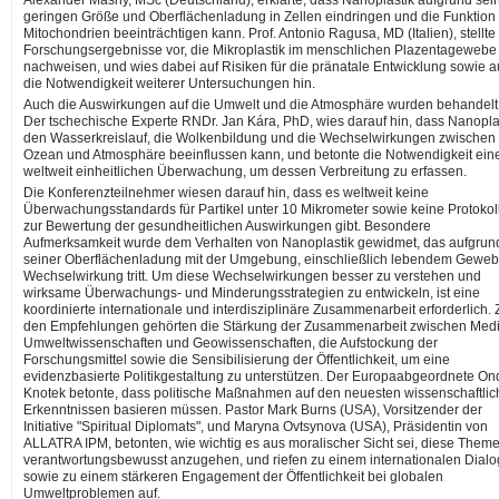
Alexander Masny, MSc (Deutschland), erklärte, dass Nanoplastik aufgrund sei
geringen Größe und Oberflächenladung in Zellen eindringen und die Funktion
Mitochondrien beeinträchtigen kann. Prof. Antonio Ragusa, MD (Italien), stellte
Forschungsergebnisse vor, die Mikroplastik im menschlichen Plazentagewebe
nachweisen, und wies dabei auf Risiken für die pränatale Entwicklung sowie a
die Notwendigkeit weiterer Untersuchungen hin.
Auch die Auswirkungen auf die Umwelt und die Atmosphäre wurden behandelt
Der tschechische Experte RNDr. Jan Kára, PhD, wies darauf hin, dass Nanopla
den Wasserkreislauf, die Wolkenbildung und die Wechselwirkungen zwischen
Ozean und Atmosphäre beeinflussen kann, und betonte die Notwendigkeit ein
weltweit einheitlichen Überwachung, um dessen Verbreitung zu erfassen.
Die Konferenzteilnehmer wiesen darauf hin, dass es weltweit keine
Überwachungsstandards für Partikel unter 10 Mikrometer sowie keine Protokol
zur Bewertung der gesundheitlichen Auswirkungen gibt. Besondere
Aufmerksamkeit wurde dem Verhalten von Nanoplastik gewidmet, das aufgrun
seiner Oberflächenladung mit der Umgebung, einschließlich lebendem Gewebe
Wechselwirkung tritt. Um diese Wechselwirkungen besser zu verstehen und
wirksame Überwachungs- und Minderungsstrategien zu entwickeln, ist eine
koordinierte internationale und interdisziplinäre Zusammenarbeit erforderlich. 
den Empfehlungen gehörten die Stärkung der Zusammenarbeit zwischen Medi
Umweltwissenschaften und Geowissenschaften, die Aufstockung der
Forschungsmittel sowie die Sensibilisierung der Öffentlichkeit, um eine
evidenzbasierte Politikgestaltung zu unterstützen. Der Europaabgeordnete On
Knotek betonte, dass politische Maßnahmen auf den neuesten wissenschaftli
Erkenntnissen basieren müssen. Pastor Mark Burns (USA), Vorsitzender der
Initiative "Spiritual Diplomats", und Maryna Ovtsynova (USA), Präsidentin von
ALLATRA IPM, betonten, wie wichtig es aus moralischer Sicht sei, diese Them
verantwortungsbewusst anzugehen, und riefen zu einem internationalen Dialo
sowie zu einem stärkeren Engagement der Öffentlichkeit bei globalen
Umweltproblemen auf.