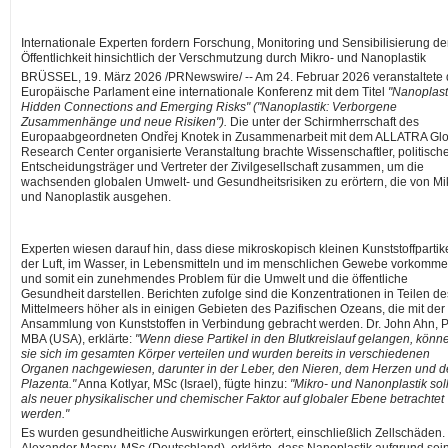
Internationale Experten fordern Forschung, Monitoring und Sensibilisierung de
Öffentlichkeit hinsichtlich der Verschmutzung durch Mikro- und Nanoplastik
BRÜSSEL
,
19. März 2026
/PRNewswire/ -- Am 24. Februar 2026 veranstaltete
Europäische Parlament eine internationale Konferenz mit dem Titel
"Nanoplast
Hidden Connections and Emerging Risks" ("Nanoplastik: Verborgene
Zusammenhänge und neue Risiken").
Die unter der Schirmherrschaft des
Europaabgeordneten Ondřej Knotek in Zusammenarbeit mit dem ALLATRA Glo
Research Center organisierte Veranstaltung brachte Wissenschaftler, politisch
Entscheidungsträger und Vertreter der Zivilgesellschaft zusammen, um die
wachsenden globalen Umwelt- und Gesundheitsrisiken zu erörtern, die von Mi
und Nanoplastik ausgehen.
Experten wiesen darauf hin, dass diese mikroskopisch kleinen Kunststoffpartike
der Luft, im Wasser, in Lebensmitteln und im menschlichen Gewebe vorkomm
und somit ein zunehmendes Problem für die Umwelt und die öffentliche
Gesundheit darstellen. Berichten zufolge sind die Konzentrationen in Teilen de
Mittelmeers höher als in einigen Gebieten des Pazifischen Ozeans, die mit der
Ansammlung von Kunststoffen in Verbindung gebracht werden. Dr. John Ahn, 
MBA (USA), erklärte:
"Wenn diese Partikel in den Blutkreislauf gelangen, könn
sie sich im gesamten Körper verteilen und wurden bereits in verschiedenen
Organen nachgewiesen, darunter in der Leber, den Nieren, dem Herzen und d
Plazenta."
Anna Kotlyar, MSc (Israel), fügte hinzu:
"Mikro- und Nanonplastik sol
als neuer physikalischer und chemischer Faktor auf globaler Ebene betrachtet
werden."
Es wurden gesundheitliche Auswirkungen erörtert, einschließlich Zellschäden.