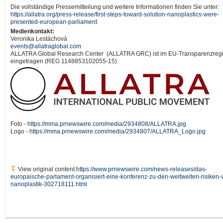
Die vollständige Pressemitteilung und weitere Informationen finden Sie unter:
https://allatra.org/press-release/first-steps-toward-solution-nanoplastics-were-
presented-european-parliament
Medienkontakt:
Veronika Lestáchová
events@allatraglobal.com
ALLATRA Global Research Center (ALLATRA GRC) ist im EU-Transparenzregi
eingetragen (REG 1148853102055-15)
Foto -
https://mma.prnewswire.com/media/2934808/ALLATRA.jpg
Logo -
https://mma.prnewswire.com/media/2934807/ALLATRA_Logo.jpg
View original content:
https://www.prnewswire.com/news-releases/das-
europaische-parlament-organisiert-eine-konferenz-zu-den-weltweiten-risiken-
nanoplastik-302718111.html