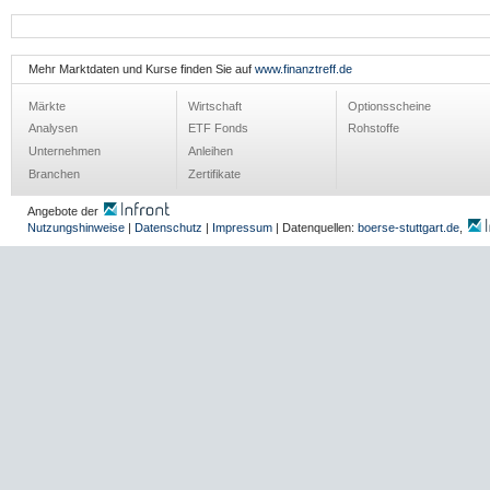
Mehr Marktdaten und Kurse finden Sie auf
www.finanztreff.de
Märkte
Wirtschaft
Optionsscheine
Analysen
ETF Fonds
Rohstoffe
Unternehmen
Anleihen
Branchen
Zertifikate
Angebote der
Nutzungshinweise
|
Datenschutz
|
Impressum
| Datenquellen:
boerse-stuttgart.de
,