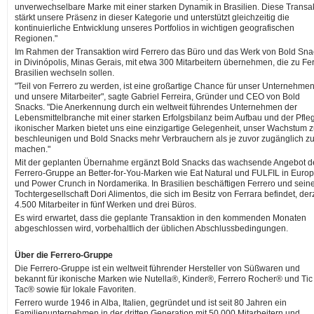
unverwechselbare Marke mit einer starken Dynamik in Brasilien. Diese Transa
stärkt unsere Präsenz in dieser Kategorie und unterstützt gleichzeitig die
kontinuierliche Entwicklung unseres Portfolios in wichtigen geografischen
Regionen."
Im Rahmen der Transaktion wird Ferrero das Büro und das Werk von Bold Sna
in Divinópolis, Minas Gerais, mit etwa 300 Mitarbeitern übernehmen, die zu Fe
Brasilien wechseln sollen.
"Teil von Ferrero zu werden, ist eine großartige Chance für unser Unternehme
und unsere Mitarbeiter", sagte Gabriel Ferreira, Gründer und CEO von Bold
Snacks. "Die Anerkennung durch ein weltweit führendes Unternehmen der
Lebensmittelbranche mit einer starken Erfolgsbilanz beim Aufbau und der Pfle
ikonischer Marken bietet uns eine einzigartige Gelegenheit, unser Wachstum 
beschleunigen und Bold Snacks mehr Verbrauchern als je zuvor zugänglich z
machen."
Mit der geplanten Übernahme ergänzt Bold Snacks das wachsende Angebot d
Ferrero-Gruppe an Better-for-You-Marken wie Eat Natural und FULFIL in Euro
und Power Crunch in Nordamerika. In Brasilien beschäftigen Ferrero und sein
Tochtergesellschaft Dori Alimentos, die sich im Besitz von Ferrara befindet, der
4.500 Mitarbeiter in fünf Werken und drei Büros.
Es wird erwartet, dass die geplante Transaktion in den kommenden Monaten
abgeschlossen wird, vorbehaltlich der üblichen Abschlussbedingungen.
Über die Ferrero-Gruppe
Die Ferrero-Gruppe ist ein weltweit führender Hersteller von Süßwaren und
bekannt für ikonische Marken wie Nutella®, Kinder®, Ferrero Rocher® und Tic
Tac® sowie für lokale Favoriten.
Ferrero wurde 1946 in Alba, Italien, gegründet und ist seit 80 Jahren ein
Familienunternehmen in der dritten Generation mit 50.000 Mitarbeitern und