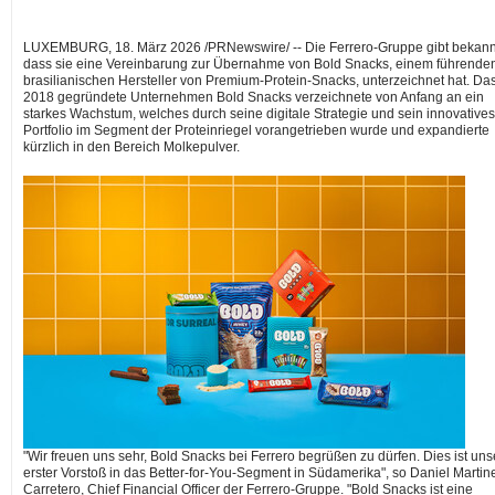
LUXEMBURG
,
18. März 2026
/PRNewswire/ --
Die
Ferrero-Gruppe
gibt bekann
dass sie eine Vereinbarung zur Übernahme von
Bold Snacks
, einem führende
brasilianischen Hersteller von
Premium-Protein-Snacks
, unterzeichnet hat. Da
2018 gegründete Unternehmen
Bold Snacks
verzeichnete von Anfang an ein
starkes Wachstum, welches durch seine digitale Strategie und sein innovatives
Portfolio im Segment der Proteinriegel vorangetrieben wurde und expandierte
kürzlich in den Bereich Molkepulver.
"Wir freuen uns sehr, Bold Snacks bei Ferrero begrüßen zu dürfen. Dies ist uns
erster Vorstoß in das Better-for-You-Segment in Südamerika", so Daniel Martin
Carretero, Chief Financial Officer der Ferrero-Gruppe. "Bold Snacks ist eine