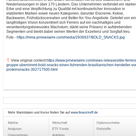
Niederlassungen in über 170 Ländern. Das Unternehmen verbindet ein starke
Erbe und eine Verpflichtung zu Qualität mit kontinuierlicher Innovation in
etablierten Marken sowie neuen Kategorien, darunter Eiscreme, Kekse,
Backwaren, Frühstückscerealien und Better-for-You-Angebote. Geleitet von ein
langfristigen Vision konzentriert sich Ferrero auf ein nachhaltiges und
verantwortungsbewusstes Wachstum, stärkt seine Präsenz in aufstrebenden
Segmenten und bleibt dabei seinen Werten der Exzellenz und Sorgfalt treu.
Foto -
https://mma.prnewswire.com/media/2936937/BOLD_SNACKS.jpg
View original content:
https://www.prnewswire.com/news-releases/die-ferrero
gruppe-ubernimmt-bold-snacks-einen-fuhrenden-brasilianischen-hersteller-vo
proteinsnacks-302717500.html
Mehr Marktdaten und Kurse finden Sie auf
www.finanztreff.de
Märkte
Wirtschaft
Optionsscheine
Analysen
ETF Fonds
Rohstoffe
Unternehmen
Anleihen