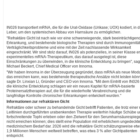
IN026 transportiert mRNA, die für die Urat-Oxidase (Urikase; UOX) kodiert, in d
Leber, um den systemischen Abbau von Harnsäure zu ermöglichen.
"Refraktäre Gicht ist nach wie vor eine schwerwiegende, stark beeinträchtigen
Erkrankung, und bestehende biologische Therapien sind durch Immunogenität
Verträglichkeitsprobleme und eine mit der Zeit nachlassende Wirksamkeit
eingeschränkt. Wir sind stolz darauf, IN026 als potenzielles, in seiner Klasse e
experimentelles mRNA-Therapeutikum, das darauf ausgelegt ist, diese
Einschränkungen zu überwinden, in die klinische Entwicklung zu bringen", sag
Michael Beckert, Chief Medical Officer von Innorna.
"Wir haben Innorna in der Überzeugung gegründet, dass mRNA als neue Modal
das erreichen kann, was bestehende therapeutische Ansätze nicht leisten kön
sagte Dr. Linxian Li, Gründer und CEO von Innorna. "Mit dem Eintritt von IN026
die klinische Entwicklung schlagen wir ein neues Kapitel für mRNA-basierte
Proteinersatztherapien auf, die für die wiederholte Verabreichung und die
langfristige Kontrolle chronischer Erkrankungen entwickelt wurden."
Informationen zur refraktären Gicht
Refraktäre oder schwer zu behandelnde Gicht betrifft Patienten, die trotz einer
Leitlinien durchgeführten uratsenkenden Therapie weiterhin häufige Schübe 
fortschreitende Tophi erleben oder den Zielwert für den Serumharnsäurespieg
nicht erreichen können; dies stellt eine Population mit erheblichem ungedeckt
medizinischem Bedarf dar. 2026 wird die refraktäre Gicht schätzungsweise et
1,9 Millionen Menschen weltweit betreffen, was etwa 3 % aller Gichtpatienten
entspricht.