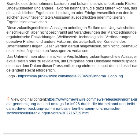
Branche des Unternehmens basieren und bekannte sowie unbekannte Risiken
Ungewissheiten und andere Faktoren beinhalten, die dazu führen können, da
die tatsächlichen Ergebnisse, Leistungen oder Erfolge wesentlich von den in
solchen zukunftsgerichteten Aussagen ausgedrückten oder implizierten
Ergebnissen abweichen.
Diese zukunftsgerichteten Aussagen unterliegen Risiken und Ungewissheiten,
einschließlich, aber nicht beschränkt auf Veränderungen der Marktbedingunge
regulatorische Entwicklungen, Wettbewerb, technologische Veränderungen,
operative Risiken und andere Faktoren, die außerhalb der Kontrolle des
Unternehmens liegen. Leser werden darauf hingewiesen, sich nicht übermäßig
diese zukunftsgerichteten Aussagen zu verlassen.
Das Unternehmen übernimmt keine Verpflichtung, zukunftsgerichtete Aussage
aktualisieren oder zu revidieren, um Ereignisse oder Umstände widerzuspiege
die nach dem Datum dieser Pressemitteilung eintreten, es sei denn, dies ist n
geltendem Recht erforderlich.
Logo -
https://mma.prnewswire.com/media/2934528/Innorna_Logo.jpg
View original content:
https://www.prnewswire.com/news-releases/innorna-gi
die-genehmigung-des-ind-antrags-fur-in026-durch-die-fda-bekannt-und-treibt-
damit-die-entwicklung-von-mrna-basierten-therapien-fur-chronische-
stoffwechselerkrankungen-voran-302716719.html