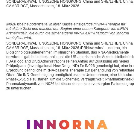
SONDERVERWALTUNGSZONE HONGKONG, China und SHENZHEN, China 
CAMBRIDGE, Massachusetts, 18. März 2026
IN026 ist eine potenzielle, in ihrer Klasse einzigartige mRNA-Therapie für
refraktäre Gicht und markiert den Beginn einer neuen Kategorie von mRNA-
Arzneimitteln, die durch die firmeneigene mRNA-LNP-Plattform von Innorna
ermöglicht wird.
SONDERVERWALTUNGSZONE HONGKONG, China und SHENZHEN, China 
CAMBRIDGE, Massachusetts
,
18. März 2026
/PRNewswire/ -- Innorna, ein
Biotechnologieunternehmen im klinischen Stadium, das RNA-Medikamente
entwickelt, gab heute bekannt, dass die US-amerikanische Arzneimittelbehörd
FDA (Food and Drug Administration) seinen Antrag auf Zulassung als neues
Prüfpräparat (Investigational New Drug, IND) für IN026 genehmigt hat, eine in 
Erprobung befindliche mRNA-basierte Therapie zur Behandlung von refraktäre
Gicht. Die IND-Genehmigung ermöglicht es dem Unternehmen, eine klinische
Phase-1-Studie zu starten, um die Sicherheit, Verträglichkeit, Pharmakokinetik
Pharmakodynamik von IN026 bei dieser derzeit unterversorgten Patientengru
zu untersuchen.