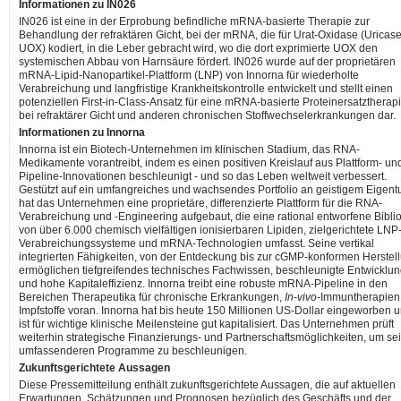
Informationen zu IN026
IN026 ist eine in der Erprobung befindliche mRNA-basierte Therapie zur
Behandlung der refraktären Gicht, bei der mRNA, die für Urat-Oxidase (Uricase
UOX) kodiert, in die Leber gebracht wird, wo die dort exprimierte UOX den
systemischen Abbau von Harnsäure fördert. IN026 wurde auf der proprietären
mRNA-Lipid-Nanopartikel-Plattform (LNP) von Innorna für wiederholte
Verabreichung und langfristige Krankheitskontrolle entwickelt und stellt einen
potenziellen First-in-Class-Ansatz für eine mRNA-basierte Proteinersatztherap
bei refraktärer Gicht und anderen chronischen Stoffwechselerkrankungen dar.
Informationen zu Innorna
Innorna ist ein Biotech-Unternehmen im klinischen Stadium, das RNA-
Medikamente vorantreibt, indem es einen positiven Kreislauf aus Plattform- un
Pipeline-Innovationen beschleunigt - und so das Leben weltweit verbessert.
Gestützt auf ein umfangreiches und wachsendes Portfolio an geistigem Eigen
hat das Unternehmen eine proprietäre, differenzierte Plattform für die RNA-
Verabreichung und -Engineering aufgebaut, die eine rational entworfene Bibli
von über 6.000 chemisch vielfältigen ionisierbaren Lipiden, zielgerichtete LNP
Verabreichungssysteme und mRNA-Technologien umfasst. Seine vertikal
integrierten Fähigkeiten, von der Entdeckung bis zur cGMP-konformen Herstel
ermöglichen tiefgreifendes technisches Fachwissen, beschleunigte Entwicklu
und hohe Kapitaleffizienz. Innorna treibt eine robuste mRNA-Pipeline in den
Bereichen Therapeutika für chronische Erkrankungen,
In-vivo
-Immuntherapien
Impfstoffe voran. Innorna hat bis heute 150 Millionen US-Dollar eingeworben 
ist für wichtige klinische Meilensteine gut kapitalisiert. Das Unternehmen prüft
weiterhin strategische Finanzierungs- und Partnerschaftsmöglichkeiten, um se
umfassenderen Programme zu beschleunigen.
Zukunftsgerichtete Aussagen
Diese Pressemitteilung enthält zukunftsgerichtete Aussagen, die auf aktuellen
Erwartungen, Schätzungen und Prognosen bezüglich des Geschäfts und der