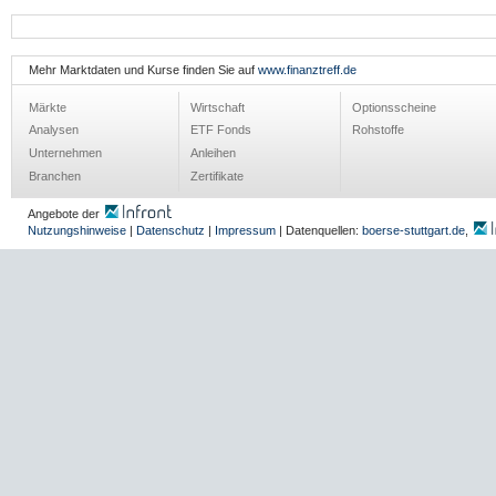
Mehr Marktdaten und Kurse finden Sie auf
www.finanztreff.de
Märkte
Wirtschaft
Optionsscheine
Analysen
ETF Fonds
Rohstoffe
Unternehmen
Anleihen
Branchen
Zertifikate
Angebote der
Nutzungshinweise
|
Datenschutz
|
Impressum
| Datenquellen:
boerse-stuttgart.de
,